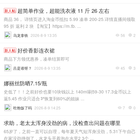
超简单作业，超能洗衣液 11 斤 26 左右
新人帖
商品 36， 详情页进入淘金币抵扣 5.99 凑单 200-25.详情直播间领取
95 折 返利 2 块 【淘宝】https://m.tb. ...
乌龙拿铁
2026-8-9 13:35
56
2


好价香影连衣裙
新人帖
商品下方领优惠券，凑单结算即可
吕是谁呀？
2026-8-9 13:35
45
3


娜丽丝防晒7.15/瓶
史低了！！之前好价也要10块钱以上 140ml刷59-30 17.3金币以上
返5.45 作业只适合🫘恢复到60%的姐妹 ...
吃饱饭了吗
2026-8-9 14:25
7
0


求助，老太太浑身没劲的病，没检查出问题在哪里
65岁了，之前一直可以自理，每年夏天气短浑身没劲，5.31下午自己
在家没劲摔倒了，水龙头开着泡在水里2 3个 ...