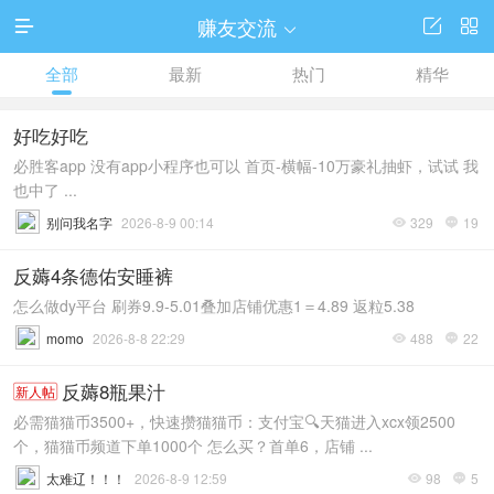
赚友交流




全部
最新
热门
精华
好吃好吃
必胜客app 没有app小程序也可以 首页-横幅-10万豪礼抽虾，试试 我
也中了 ...
别问我名字
2026-8-9 00:14
329
19


反薅4条德佑安睡裤
怎么做dy平台 刷券9.9-5.01叠加店铺优惠1＝4.89 返粒5.38
momo
2026-8-8 22:29
488
22


反薅8瓶果汁
新人帖
必需猫猫币3500+，快速攒猫猫币：支付宝🔍天猫进入xcx领2500
个，猫猫币频道下单1000个 怎么买？首单6，店铺 ...
太难辽！！！
2026-8-9 12:59
98
5

