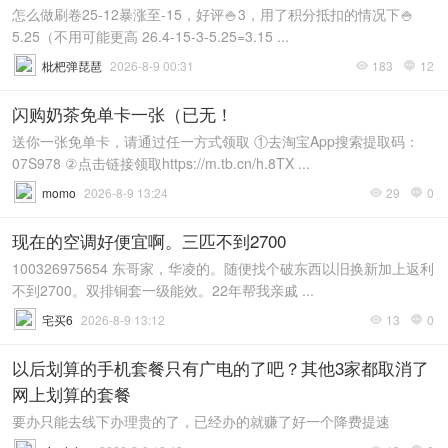
怎么做刷卷25-12暴涨至-15，好评🍚3，用了积分抵扣的情况下🍚
5.25（不用可能更高 26.4-15-3-5.25=3.15 ...
枇杷弹琵琶
2026-8-9 00:31
183
12


闪购奶茶免单卡一张（已无！
送你一张免单卡，请通过任一方式领取 ①去淘宝App搜索提取码：
07S978 ②点击链接领取https://m.tb.cn/h.8TX ...
momo
2026-8-9 13:24
29
0


现在的空调好便宜啊。三匹不到2700
100326975654 东哥家，华凌的。随便找个破东西以旧换新加上返利
不到2700。双排铜套一级能效。22年帮我亲戚 ...
宅买6
2026-8-9 13:12
13
0


以后划算的手机套餐只有广电的了吧？其他3家都取消了
网上划算的套餐
要办只能去线下办理贵的了，已经办的就赚了好一个降费提速