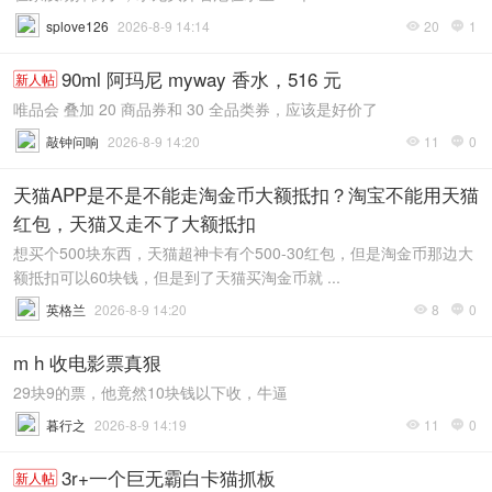
splove126
2026-8-9 14:14
20
1


90ml 阿玛尼 myway 香水，516 元
新人帖
唯品会 叠加 20 商品券和 30 全品类券，应该是好价了
敲钟问响
2026-8-9 14:20
11
0


天猫APP是不是不能走淘金币大额抵扣？淘宝不能用天猫
红包，天猫又走不了大额抵扣
想买个500块东西，天猫超神卡有个500-30红包，但是淘金币那边大
额抵扣可以60块钱，但是到了天猫买淘金币就 ...
英格兰
2026-8-9 14:20
8
0


m h 收电影票真狠
29块9的票，他竟然10块钱以下收，牛逼
暮行之
2026-8-9 14:19
11
0


3r+一个巨无霸白卡猫抓板
新人帖