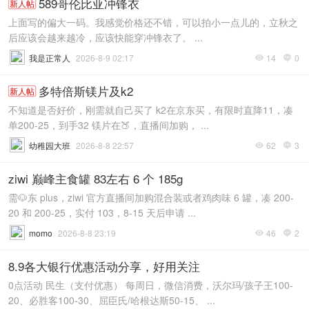
589哥伦比亚冲锋衣
新人帖
上面写的偏大一码。我感觉价格还不错，可以拍小一点儿的，立秋之
后应该会越来越冷，应该快能穿冲锋衣了。 ...
我是正常人
2026-8-9 02:17
14
0


多特倍斯镁片及k2
新人帖
不知道是否好价，刚需就自己买了 k2在京东买，有限时直降11，凑
单200-25，到手32 镁片在🍑，直播间加购， ...
幼稚园大班
2026-8-8 22:57
62
3


ziwi 巅峰主食罐 83左右 6 个 185g
需🐶东 plus，ziwi 官方直播间加购混合装或者鸡肉味 6 罐，凑 200-
20 和 200-25，实付 103，8-15 天后申请 ...
momo
2026-8-8 23:19
46
2


8.9各大银行优惠活动分享，好用关注
0点活动 民生（支付优惠） 每周日，微信消费，沃尔玛/孩子王100-
20、必胜客100-30、屈臣氏/哈根达斯50-15、 ...