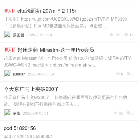
elta洗面奶 207ml＊2 115r
新人帖
【京东】https://u.jd.com/U6EQXUv@D1gz32smTVF@ MF3390
「【超级补贴】Elta MD氨基酸泡沫洗面奶」 点击链 ...
汤圆圆
2026-8-8 11:14
321
16


起床速薅 Mirasim-送一年Pro会员
新人帖
起床速薅 Mirasim-送一年Pro会员 价值100刀 激活码：MIRA-9VTY-
JCWG-W6NB mac版本：https://mirasim.ai/ w ...
jiunuan
2026-8-9 05:59
8
0


今天京广马上突破200了
今天京广马上突破200了，各位请问在哪里可以找到更高的广告收
益。 我现在刷都不行海南的都上不去 ...
依依
2026-8-9 05:31
55
3


pdd 51820156
pdd 51820156 55395851