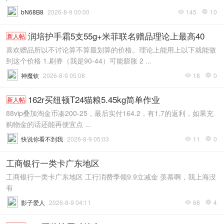
bN68B8
2026-8-9 00:00
145
10


润培护手霜5支55g+米菲联名赠品理论上最高40
新人帖
喜欢赠品所以不讨论算不算最划算的价格。理论上能用上以下就能做
到这个价格 1.刷券（我是90-44）可能膨胀 2 ...
神魔钦
2026-8-9 05:08
18
0


162r买纽顿T24猫粮5.45kg简单作业
新人帖
88vip叠加淘金币凑200-25，最后实付164.2，有1.7的返利，如果充
购物金的话还能再便宜点 ...
快说你看不到我
2026-8-9 05:03
11
0


工商银行一类卡广东地区
工商银行一类卡广东地区 工行消费季领9.9立减金 羡慕啊，我上海没
有
影子爱人
2026-8-9 04:11
68
4

