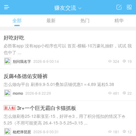
赚友交流




全部
最新
热门
精华
好吃好吃
必胜客app 没有app小程序也可以 首页-横幅-10万豪礼抽虾，试试 我
也中了 ...
别问我名字
2026-8-9 00:14
324
19


反薅4条德佑安睡裤
怎么做dy平台 刷券9.9-5.01叠加店铺优惠1＝4.89 返粒5.38
momo
2026-8-8 22:29
481
22


3r+一个巨无霸白卡猫抓板
新人帖
怎么做刷卷25-12暴涨至-15，好评🍚3，用了积分抵扣的情况下🍚
5.25（不用可能更高 26.4-15-3-5.25=3.15 ...
枇杷弹琵琶
2026-8-9 00:31
181
12

