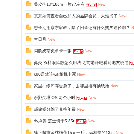
美皮护10*18cm一片77左右
New
京东如何查看自己加入的品牌会员，太难找了
New
想长期用京东家政，除了闲鱼还有什么购买途径啊？
N
生日月
New
闪购奶茶免单卡一张
New
鼻炎 双料喉风散怎么用法 之前老赚吧看到吧友说过
k80居然连wifi相机卡死
New
家里抽纸库存告急了，去哪里撸有抽纸撸
New
杀戮尖塔iOS 两个小时
New
邮储积分除了兑换年费
New
dy刷券 芝士饼干5.35r
New
线下超市金枕榴莲15元一斤，品相差的13元
New