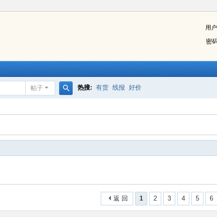
用户
密
热搜:
有货
线报
好价
帖子
搜
索
返 回
1
2
3
4
5
6