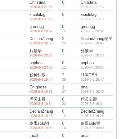
Christina
0
Christina
2026-8-8 21:16
7
2026-8-8 21:16
xiaolulzg
0
xiaolulzg
2026-8-8 21:15
7
2026-8-8 21:15
greengg
0
greengg
2026-8-8 20:52
11
2026-8-8 20:52
DeclanZhang
2
DeclanZhang楼主
2026-8-8 20:35
29
2026-8-8 20:45
枕繁华
0
枕繁华
2026-8-8 20:28
7
2026-8-8 20:28
pophoo
0
pophoo
2026-8-8 20:03
12
2026-8-8 20:03
毅种快乐
2
LUXGEN
2026-8-8 19:44
39
2026-8-8 19:47
Cn.goose
1
tmall
2026-8-8 19:33
27
2026-8-8 19:40
虍吴山卿
0
虍吴山卿
2026-8-8 19:34
22
2026-8-8 19:34
DeclanZhang
0
DeclanZhang
2026-8-8 19:28
13
2026-8-8 19:28
皮蛋solo粥
0
皮蛋solo粥
2026-8-8 19:00
16
2026-8-8 19:00
tmall
0
tmall