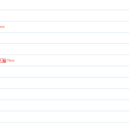
ew
New