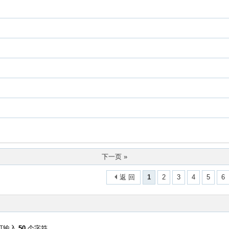
下一页 »
返 回
1
2
3
4
5
6
可输入
50
个字符