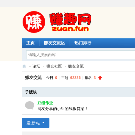
主页
赚友交流区
热门排行
»
论坛
›
赚友社区
›
赚友交流
赚
赚友交流
今日:
0
|
主题:
62336
|
排名:
3
趣
网
子版块
豆组作业
网友分享的小组的线报答案！
发新帖