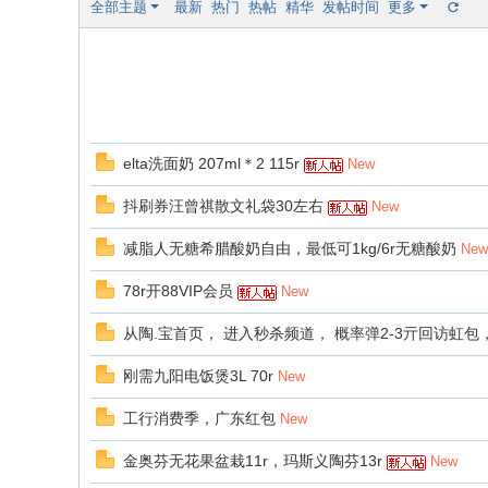
全部主题
最新
热门
热帖
精华
发帖时间
更多
elta洗面奶 207ml＊2 115r
New
抖刷券汪曾祺散文礼袋30左右
New
减脂人无糖希腊酸奶自由，最低可1kg/6r无糖酸奶
New
78r开88VIP会员
New
从陶.宝首页， 进入秒杀频道， 概率弹2-3亓回访虹包
刚需九阳电饭煲3L 70r
New
工行消费季，广东红包
New
金奥芬无花果盆栽11r，玛斯义陶芬13r
New