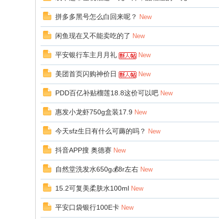
拼多多黑号怎么白回来呢？
New
闲鱼现在又不能卖吃的了
New
平安银行车主月月礼
New
美团首页闪购神价日
New
PDD百亿补贴榴莲18.8这价可以吧
New
惠发小龙虾750g盒装17.9
New
今天sfz生日有什么可薅的吗？
New
抖音APP搜 奥德赛
New
自然堂洗发水650g💰8r左右
New
15.2可复美柔肤水100ml
New
平安口袋银行100E卡
New