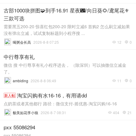
古部1000块拼图🧩到手16.91 星夜🌃/向日葵🌻/鸢尾花⚜️
三款可选
需要黑五200-20 惊喜红包200-20 限时立减6 首购2 怎么刷立减如果
没有弹出立减，试试复制标题到小程序搜 ...
喝粥会长高
2026-8-8 07:25
12
0


中行尊享有礼
微信 搜 中行尊享有礼小程序进去， （除深圳）可以抽微信立减金
了。
ambiding
2026-8-8 06:49
11
0


淘宝闪购有水16-16，有用请dd
新人帖
点奶茶或者其他都行 路径：微信支付-摇优惠-淘宝闪购16-16
貌美如花李小狼
2026-8-7 08:31
404
21


pxx 55086294
pxx 55086294