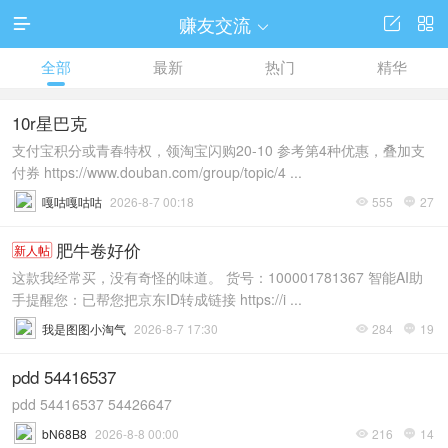
赚友交流




全部
最新
热门
精华
10r星巴克
支付宝积分或青春特权，领淘宝闪购20-10 参考第4种优惠，叠加支
付券 https://www.douban.com/group/topic/4 ...
嘎咕嘎咕咕
2026-8-7 00:18
555
27


肥牛卷好价
新人帖
这款我经常买，没有奇怪的味道。 货号：100001781367 智能AI助
手提醒您：已帮您把京东ID转成链接 https://i ...
我是图图小淘气
2026-8-7 17:30
284
19


pdd 54416537
pdd 54416537 54426647
bN68B8
2026-8-8 00:00
216
14

