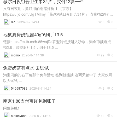
薇尔日夜组合卫生巾34片，实付12块一件
只有日夜用，挺好用的刚需好价 ⬇️ 【京东】
https://u.jd.com/UgTMImy「薇尔V感日夜组合34片」 直接拍2件7 ...
0.o
2026-8-7 14:41
8
0


地狱厨房奶瓶酱40g*6到手13.5
链接https://m.tb.cn/h.85wajDa联盟转链接进入秒杀，淘金币频道抵
扣2.8，联盟返利1.5，到手13.5 ...
momo
2026-8-7 14:38
22
0


免费奶茶有点水 去试试
淘宝闪购的右下角那个免单活动 签到就能抽 这两天都中了 大家伙可
以去试试 ...
546587089
2026-8-7 14:24
9
0


南京1.88支付宝红包到账了
闲鱼转账t
aiolosyuan
2026-8-7 14:16
13
0

