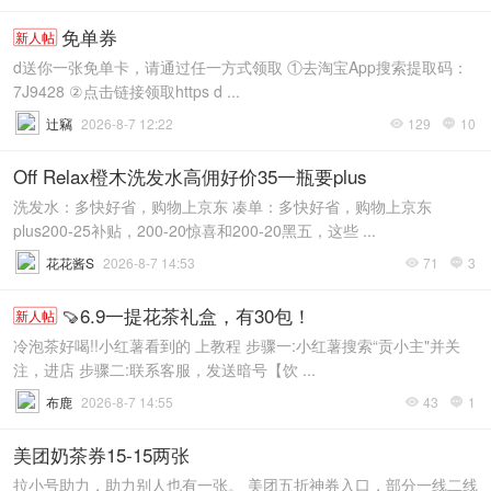
免单券
新人帖
d送你一张免单卡，请通过任一方式领取 ①去淘宝App搜索提取码：
7J9428 ②点击链接领取https d ...
辻竊
2026-8-7 12:22
129
10


Off Relax橙木洗发水高佣好价35一瓶要plus
洗发水：多快好省，购物上京东 凑单：多快好省，购物上京东
plus200-25补贴，200-20惊喜和200-20黑五，这些 ...
花花酱S
2026-8-7 14:53
71
3


🍠6.9一提花茶礼盒，有30包！
新人帖
冷泡茶好喝!!小红薯看到的 上教程 步骤一:小红薯搜索“贡小主"并关
注，进店 步骤二:联系客服，发送暗号【饮 ...
布鹿
2026-8-7 14:55
43
1


美团奶茶券15-15两张
拉小号助力，助力别人也有一张。 美团五折神券入口，部分一线二线