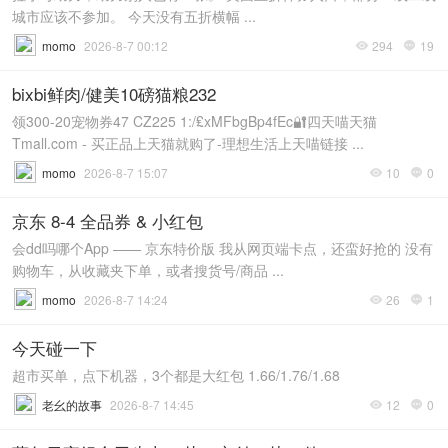
城市应该不参加。 今天没有五折横幅 ...
momo
2026-8-7 00:12
294
19


bixbi鲜肉/健美10磅猫粮232
领300-20宠物券47 CZ225 1:/₤xMFbgBp4fEc🔐四天喵天猫
Tmall.com - 买正品上天猫就购了-理想生活上天喵链接 ...
momo
2026-8-7 15:07
10
0


京东 8-4 全品券 & 小红包
会dd吗哪个App —— 京东特价版 我从网页端卡点，还蛮好抢的 没有
购物车，从收藏夹下单，或者搜货号/商品 ...
momo
2026-8-7 14:24
26
1


今天碰一下
超市买单，点下机器，3个都是大红包 1.66/1.76/1.68
老幺的故事
2026-8-7 14:45
12
0

