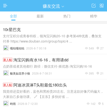
赚友交流




全部
最新
热门
精华
10r星巴克
支付宝积分或青春特权，领淘宝闪购20-10 参考第4种优惠，叠加支
付券 https://www.douban.com/group/topic/4 ...
嘎咕嘎咕咕
2026-8-7 00:18
549
27


淘宝闪购有水16-16，有用请dd
新人帖
点奶茶或者其他都行 路径：微信支付-摇优惠-淘宝闪购16-16
貌美如花李小狼
2026-8-7 08:31
395
21


阿迪冰淇淋T头鞋最低180出头
新人帖
我觉得还蛮好看的，蓝色和黑粉贵20左右。注意这款好像尺码偏大，
大家自己多做功课。 🔗 【京东】多快好省 ...
時雨
2026-8-7 12:30
142
5

