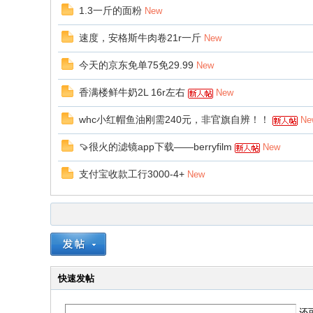
1.3一斤的面粉
New
速度，安格斯牛肉卷21r一斤
New
今天的京东免单75免29.99
New
香满楼鲜牛奶2L 16r左右
New
whc小红帽鱼油刚需240元，非官旗自辨！！
Ne
🍠很火的滤镜app下载——berryfilm
New
支付宝收款工行3000-4+
New
快速发帖
还