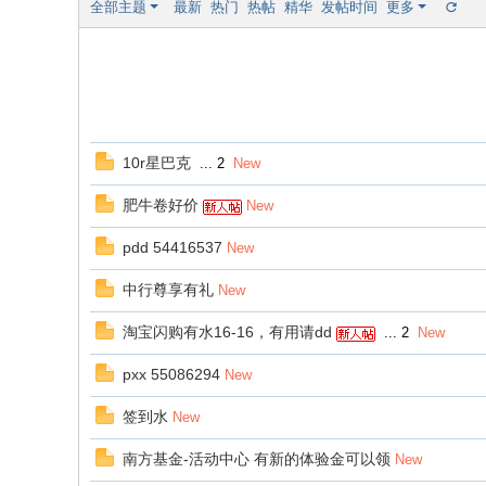
全部主题
最新
热门
热帖
精华
发帖时间
更多
10r星巴克
...
2
New
肥牛卷好价
New
pdd 54416537
New
中行尊享有礼
New
淘宝闪购有水16-16，有用请dd
...
2
New
pxx 55086294
New
签到水
New
南方基金-活动中心 有新的体验金可以领
New