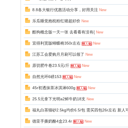
8.8各大银行优惠活动分享，好用关注
New
乐瓜睡觉抱枕粉红猪超好价
New
酷狗概念版一天一张 去看看有没有{
New
宜得利宽版蝴蝶椅350r左右
New
江苏工会爱购月月刷可以领了
New
原切肥牛卷23.5元/斤
New
自然光环6磅153
New
45r初透抹茶冰淇淋600g
New
25.5元拿下光明a2鲜牛奶18支
New
福丸白茶猫砂2.5kg均价6.5/包 需买四包26r左右 新人
德亚手撕奶酪4盒23.4r
New