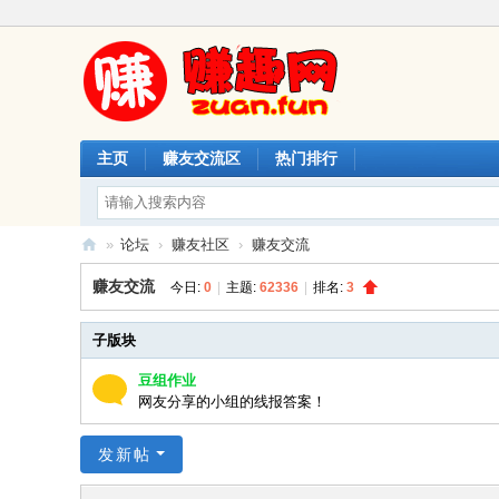
主页
赚友交流区
热门排行
»
论坛
›
赚友社区
›
赚友交流
赚
赚友交流
今日:
0
|
主题:
62336
|
排名:
3
趣
网
子版块
豆组作业
网友分享的小组的线报答案！
发新帖