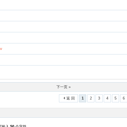
w
下一页 »
返 回
1
2
3
4
5
6
可输入
50
个字符