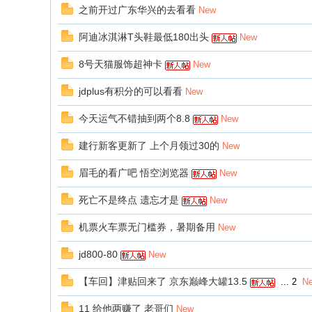
之前开过广东华兴的去看看
New
阿迪冰淇淋T头鞋最低180出头
New
8号天猫服饰超神卡
New
jdplus有积分的可以看看
New
今天运气不错抽到两个8.8
New
建行新客更新了 上个月领过30的
New
眉毛的看广吧 悟空浏览器
New
死亡不是终点 遗忘才是
New
机票火车票无门槛券，暑期备用
New
jd800-80
New
【车回】津贴回来了 京东巅峰大罐13.5
...
2
N
11 给他两赚了 老哥们
New