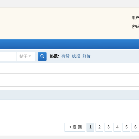
用户
密
热搜:
有货
线报
好价
帖子
搜
索
返 回
1
2
3
4
5
6