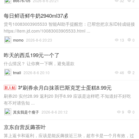
86676705
2026-8-6 20:21
32
2


每日鲜语鲜牛奶2940ml37💰
货号10083003905533 智能AI助手提醒您：已帮您把京东ID转成链接
https://item.jd.com/10083003905533.html ...
momo
2026-8-6 20:23
13
0


昨天的西瓜199元一个了
什么情况？ 让你爽一下啊，避免退款
tmall
2026-8-6 20:10
46
2


🫘刷券余月白抹茶巴斯克芝士蛋糕8.99元
新人帖
刷券20 实付28.99 返利20 到手8.99 应该是这样吧 不知道好不好吃
有不对请告知 ...
其实我是个瘦子
2026-8-6 20:12
9
0


京东自营反薅茶叶
算上返卡和返利，应该是能反薅接近三块，超市卡是一个月有效，过