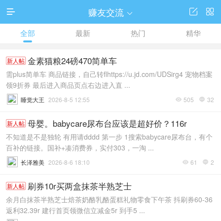
赚友交流




全部
最新
热门
精华
金素猫粮24磅470简单车
新人帖
需plus简单车 商品链接，自己转flhttps://u.jd.com/UDSirg4 宠物档案
领9折券 最后进入商品页点右边进入直 ...
睡觉大王
2026-8-5 12:55
505
32


母婴。babycare尿布台应该是超好价？116r
新人帖
不知道是不是独轮 有用请dddd 第一步 1搜索babycare尿布台，有个
百补的链接。国补+凑消费券，实付303，一淘 ...
长泽雅美
2026-8-6 18:10
61
2


刷券10r买两盒抹茶半熟芝士
新人帖
余月白抹茶半熟芝士焙茶奶酪乳酪蛋糕礼物零食下午茶 抖刷券60-36
返利32.39r 建行首页领微信立减金5r 到手5 ...