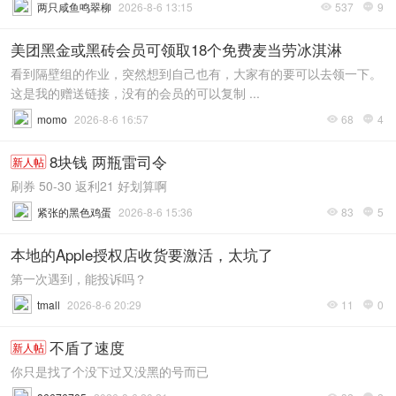
两只咸鱼鸣翠柳
2026-8-6 13:15
537
9


美团黑金或黑砖会员可领取18个免费麦当劳冰淇淋
看到隔壁组的作业，突然想到自己也有，大家有的要可以去领一下。
这是我的赠送链接，没有的会员的可以复制 ...
momo
2026-8-6 16:57
68
4


8块钱 两瓶雷司令
新人帖
刷券 50-30 返利21 好划算啊
紧张的黑色鸡蛋
2026-8-6 15:36
83
5


本地的Apple授权店收货要激活，太坑了
第一次遇到，能投诉吗？
tmall
2026-8-6 20:29
11
0


不盾了速度
新人帖
你只是找了个没下过又没黑的号而已