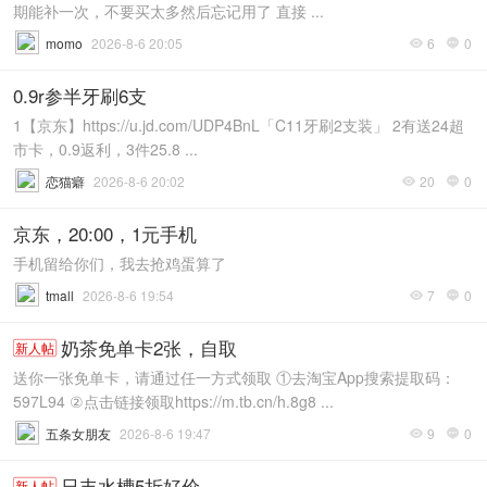
期能补一次，不要买太多然后忘记用了 直接 ...
momo
2026-8-6 20:05
6
0


0.9r参半牙刷6支
1【京东】https://u.jd.com/UDP4BnL「C11牙刷2支装」 2有送24超
市卡，0.9返利，3件25.8 ...
恋猫癖
2026-8-6 20:02
20
0


京东，20:00，1元手机
手机留给你们，我去抢鸡蛋算了
tmall
2026-8-6 19:54
7
0


奶茶免单卡2张，自取
新人帖
送你一张免单卡，请通过任一方式领取 ①去淘宝App搜索提取码：
597L94 ②点击链接领取https://m.tb.cn/h.8g8 ...
五条女朋友
2026-8-6 19:47
9
0


日丰水槽5折好价
新人帖