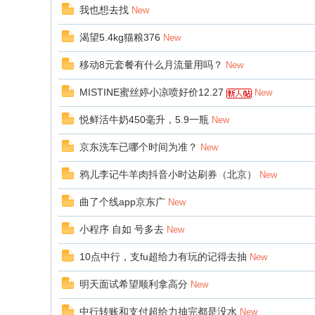
我也想去找
New
渴望5.4kg猫粮376
New
移动8元套餐有什么月流量用吗？
New
MISTINE蜜丝婷小凉喷好价12.27
New
悦鲜活牛奶450毫升，5.9一瓶
New
京东洗车已哪个时间为准？
New
鸦儿李记牛羊肉抖音小时达刷券（北京）
New
曲了个线app京东广
New
小程序 自如 号多去
New
10点中行，支fu超给力有玩的记得去抽
New
明天面试希望顺利拿高分
New
中行转账和支付超给力抽完都是没水
New