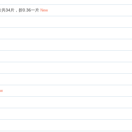
片共34片，折0.36一片
New
ew