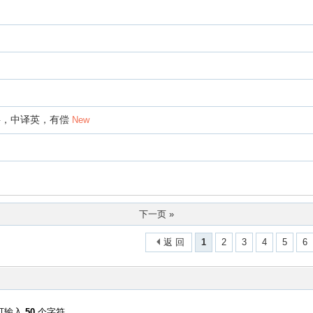
字，中译英，有偿
New
下一页 »
返 回
1
2
3
4
5
6
可输入
50
个字符