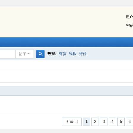
用户
密
热搜:
有货
线报
好价
帖子
搜
索
返 回
1
2
3
4
5
6