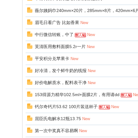
薇尔姨妈巾240mm×20片，285mm×8片，420mm×6
眉毛日看广告 比如香果
New
中行微信转账，中了
New
芙清医用敷料面膜5.2r一片
New
平安积分兑苹果卡
New
好冷清，发个鲜牛奶的线报
New
好价电解质水，配料表干净
New
153得源力精华102.5ml+面膜2片，有用请dd
N
钙尔奇钙片53.62 100片装送杯子
New
屈臣氏电解水12瓶13.75
New
第一次中奖真不容易啊
New