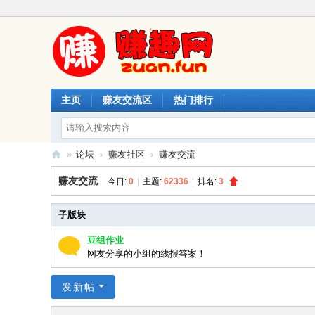
主页
赚友交流区
热门排行
»
论坛
›
赚友社区
›
赚友交流
赚
赚友交流
今日:
0
|
主题:
62336
|
排名:
3
趣
网
子版块
豆组作业
网友分享的小组的线报答案！
发新帖