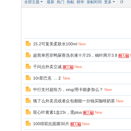
全部主题
最新
热门
热帖
精华
发帖时间
更多
15.2可复美柔肤水100ml
New
超简单芭菲鸭屎香洗衣液十斤25，柚叶两斤3.8
千问点外卖立减
New
10r星巴克
...
2
New
中行支付超给力，xing/用卡能参加么？
New
饿了么外卖员或者众包都能一分钱买咖啡奶茶
New
双心叶黄素1盒23r，需plus
New
100得双抗面膜30片
New