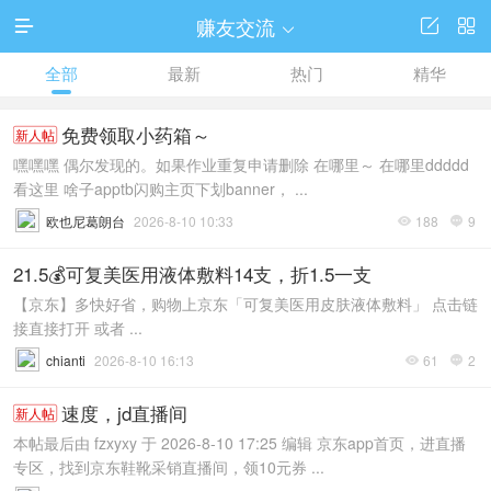
赚友交流




全部
最新
热门
精华
免费领取小药箱～
新人帖
嘿嘿嘿 偶尔发现的。如果作业重复申请删除 在哪里～ 在哪里ddddd
看这里 啥子apptb闪购主页下划banner， ...
欧也尼葛朗台
2026-8-10 10:33
188
9


21.5💰可复美医用液体敷料14支，折1.5一支
【京东】多快好省，购物上京东「可复美医用皮肤液体敷料」 点击链
接直接打开 或者 ...
chianti
2026-8-10 16:13
61
2


速度，jd直播间
新人帖
本帖最后由 fzxyxy 于 2026-8-10 17:25 编辑 京东app首页，进直播
专区，找到京东鞋靴采销直播间，领10元券 ...