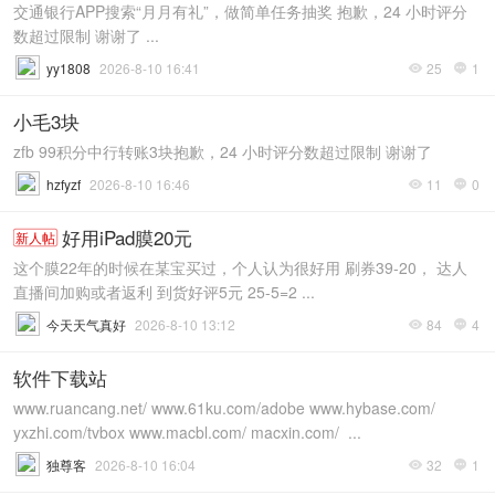
交通银行APP搜索“月月有礼”，做简单任务抽奖 抱歉，24 小时评分
数超过限制 谢谢了 ...
yy1808
2026-8-10 16:41
25
1


小毛3块
zfb 99积分中行转账3块抱歉，24 小时评分数超过限制 谢谢了
hzfyzf
2026-8-10 16:46
11
0


好用iPad膜20元
新人帖
这个膜22年的时候在某宝买过，个人认为很好用 刷券39-20， 达人
直播间加购或者返利 到货好评5元 25-5=2 ...
今天天气真好
2026-8-10 13:12
84
4


软件下载站
www.ruancang.net/ www.61ku.com/adobe www.hybase.com/
yxzhi.com/tvbox www.macbl.com/ macxin.com/ ​​ ...
独尊客
2026-8-10 16:04
32
1

