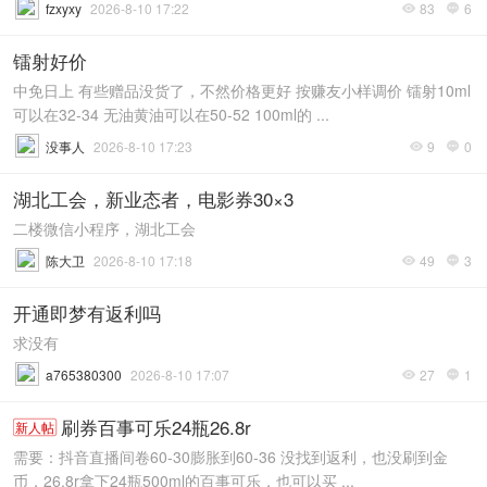
fzxyxy
2026-8-10 17:22
83
6


镭射好价
中免日上 有些赠品没货了，不然价格更好 按赚友小样调价 镭射10ml
可以在32-34 无油黄油可以在50-52 100ml的 ...
没事人
2026-8-10 17:23
9
0


湖北工会，新业态者，电影券30×3
二楼微信小程序，湖北工会
陈大卫
2026-8-10 17:18
49
3


开通即梦有返利吗
求没有
a765380300
2026-8-10 17:07
27
1


刷券百事可乐24瓶26.8r
新人帖
需要：抖音直播间卷60-30膨胀到60-36 没找到返利，也没刷到金
币，26.8r拿下24瓶500ml的百事可乐，也可以买 ...