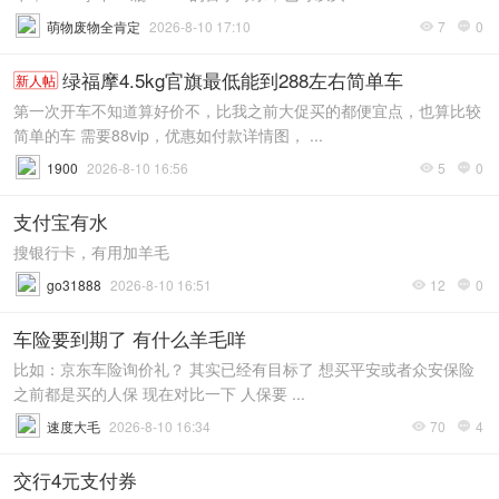
萌物废物全肯定
2026-8-10 17:10
7
0


绿福摩4.5kg官旗最低能到288左右简单车
新人帖
第一次开车不知道算好价不，比我之前大促买的都便宜点，也算比较
简单的车 需要88vip，优惠如付款详情图， ...
1900
2026-8-10 16:56
5
0


支付宝有水
搜银行卡，有用加羊毛
go31888
2026-8-10 16:51
12
0


车险要到期了 有什么羊毛咩
比如：京东车险询价礼？ 其实已经有目标了 想买平安或者众安保险
之前都是买的人保 现在对比一下 人保要 ...
速度大毛
2026-8-10 16:34
70
4


交行4元支付券