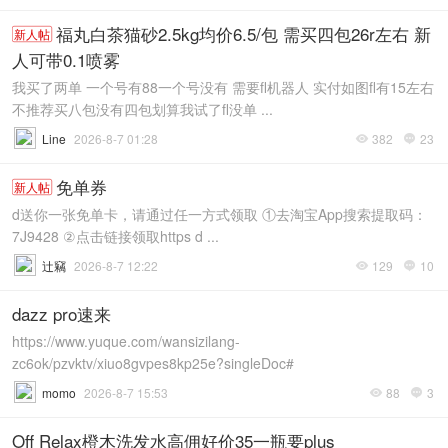
福丸白茶猫砂2.5kg均价6.5/包 需买四包26r左右 新
新人帖
人可带0.1喷雾
我买了两单 一个号有88一个号没有 需要fl机器人 实付如图fl有15左右
不推荐买八包没有四包划算我试了fl没单 ...
Line
2026-8-7 01:28
382
23


免单券
新人帖
d送你一张免单卡，请通过任一方式领取 ①去淘宝App搜索提取码：
7J9428 ②点击链接领取https d ...
辻竊
2026-8-7 12:22
129
10


dazz pro速来
https://www.yuque.com/wansizilang-
zc6ok/pzvktv/xiuo8gvpes8kp25e?singleDoc#
momo
2026-8-7 15:53
88
3


Off Relax橙木洗发水高佣好价35一瓶要plus