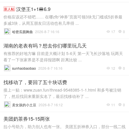
汉堡王1+1🍔6.9
新人帖
价格应该还不错吧…… 在哪zfb“神券”页面可领3块无门槛或5折券最
多减3块，从周五朋友日活动也有几率得 ...
哈密瓜圆舞曲
2026-8-7 16:16
17
0


湖南的老表有吗？想去你们哪里玩几天
有推荐的好地方嘛 目前是大概计划 5-6天 第一天飞长沙落地 玩两天
看了一下张家界是不是得报团啊 距离比较 ...
sunhaobaobao
2026-8-7 16:16
12
0


找移动了，要回了五十块话费
接上一贴：www.zuan.fun/thread-9548385-1-1.html 和多号被注销
了，然后找回来重新实名了，最后找移动补了 ...
卖女孩的小土豆
2026-8-7 16:12
11
0


美团奶茶券15-15两张
拉小号助力，助力别人也有一张。 美团五折神券入口，部分一线二线