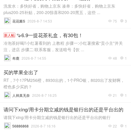
洗发水：多快好省，购物上京东 凑单：多快好省，购物上京东
plus200-25补贴，200-20惊喜和200-20黑五，这些 ...
花花酱S
2026-8-7 14:53
75
3


🍠6.9一提花茶礼盒，有30包！
新人帖
冷泡茶好喝!!小红薯看到的 上教程 步骤一:小红薯搜索“贡小主"并关
注，进店 步骤二:联系客服，发送暗号【饮 ...
布鹿
2026-8-7 14:55
48
1


买的苹果全出了
RT，7个17PM256橙，8930出的，1个PRO银，8020出了发财啊，
橙色多少买的？
人帅真无奈
2026-8-7 16:25
21
1


请问下xing/用卡分期立减的钱是银行出的还是平台出的
请我下xing/用卡分期立减的钱是银行出的还是平台出的银行
56886868
2026-8-7 16:16
22
1

