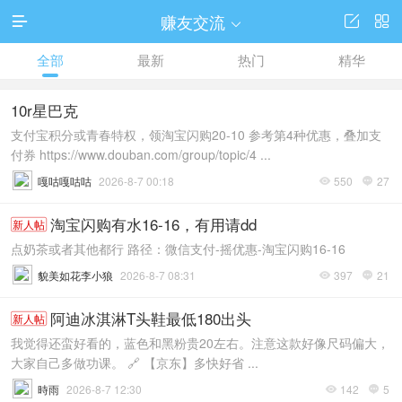
赚友交流




全部
最新
热门
精华
10r星巴克
支付宝积分或青春特权，领淘宝闪购20-10 参考第4种优惠，叠加支
付券 https://www.douban.com/group/topic/4 ...
嘎咕嘎咕咕
2026-8-7 00:18
550
27


淘宝闪购有水16-16，有用请dd
新人帖
点奶茶或者其他都行 路径：微信支付-摇优惠-淘宝闪购16-16
貌美如花李小狼
2026-8-7 08:31
397
21


阿迪冰淇淋T头鞋最低180出头
新人帖
我觉得还蛮好看的，蓝色和黑粉贵20左右。注意这款好像尺码偏大，
大家自己多做功课。 🔗 【京东】多快好省 ...
時雨
2026-8-7 12:30
142
5

