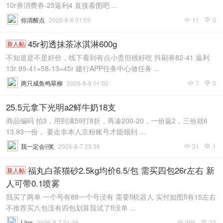
10r券消费券-25返利4 直接看图吧 ...
你清醒点
2026-8-8 01:09
11
0


45r初透抹茶冰淇淋600g
新人帖
不知道是不是好价，线下看到有点小贵但很好吃 抖刷券82-41 返利
13r 99-41=58-13=45r 建行APP任务中心做任务 ...
两只咸鱼鸣翠柳
2026-8-8 01:02
7
0


25.5元拿下光明a2鲜牛奶18支
商品编码 拍3，用到满59打8折，再凑200-20，一份返2，三份就6
13.93一份， 要走非本人京粉账号才能领到 ...
我一定会🀄奖
2026-8-7 23:38
31
1


福丸白茶猫砂2.5kg均价6.5/包 需买四包26r左右 新
新人帖
人可带0.1喷雾
我买了两单 一个号有88一个号没有 需要fl机器人 实付如图fl有15左右
不推荐买八包没有四包划算我试了fl没单 ...
Line
2026-8-7 01:28
396
23

