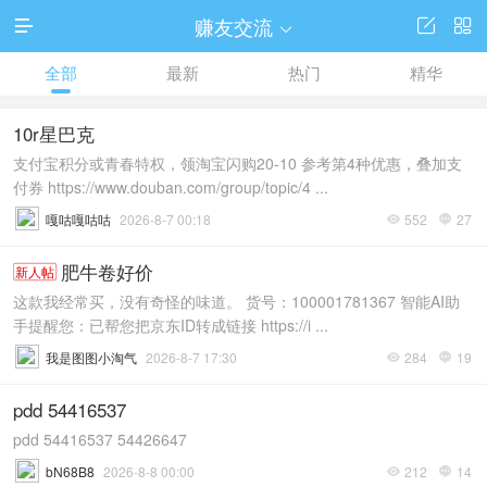
赚友交流




全部
最新
热门
精华
10r星巴克
支付宝积分或青春特权，领淘宝闪购20-10 参考第4种优惠，叠加支
付券 https://www.douban.com/group/topic/4 ...
嘎咕嘎咕咕
2026-8-7 00:18
552
27


肥牛卷好价
新人帖
这款我经常买，没有奇怪的味道。 货号：100001781367 智能AI助
手提醒您：已帮您把京东ID转成链接 https://i ...
我是图图小淘气
2026-8-7 17:30
284
19


pdd 54416537
pdd 54416537 54426647
bN68B8
2026-8-8 00:00
212
14

