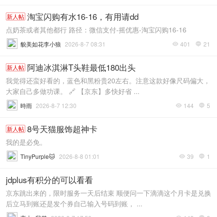
淘宝闪购有水16-16，有用请dd
新人帖
点奶茶或者其他都行 路径：微信支付-摇优惠-淘宝闪购16-16
貌美如花李小狼
2026-8-7 08:31
401
21


阿迪冰淇淋T头鞋最低180出头
新人帖
我觉得还蛮好看的，蓝色和黑粉贵20左右。注意这款好像尺码偏大，
大家自己多做功课。 🔗 【京东】多快好省 ...
時雨
2026-8-7 12:30
144
5


8号天猫服饰超神卡
新人帖
我的是必免。
TinyPurple🐱
2026-8-8 01:01
39
1


jdplus有积分的可以看看
京东跳出来的，限时服务一天后结束 顺便问一下滴滴这个月卡是兑换
后立马到账还是发个券自己输入号码到账， ...