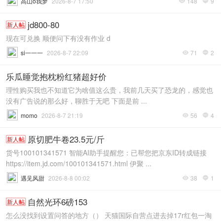
高山o我梦
2026-8-7 17:50
148
9


jd800-80
新人帖
现在可兑换 顺便问下有没有作业 d
si一一一
2026-8-7 22:09
71
2


乐瓜睡觉抱枕粉红猪超好价
理性购买我也不知道它为啥值这么贵，我前几天买了恐龙的，感觉也
没有广告说的那么好，聊胜于无吧 下面是前 ...
momo
2026-8-7 21:19
56
4


原切肥牛卷23.5元/斤
新人帖
货号100101341571 智能AI助手提醒您：已帮您把京东ID转成链接
https://item.jd.com/100101341571.html 伊聚 ...
遇见风甜
2026-8-8 00:02
38
1


自然光环6磅153
新人帖
怎么没找到设置问答的地方（） 天猫国际自营点进去掉17r红包一淘