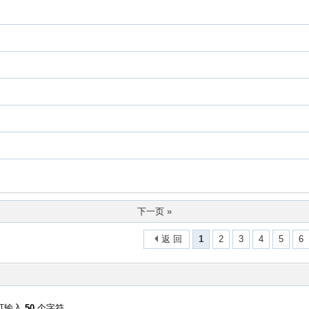
下一页 »
返 回
1
2
3
4
5
6
可输入
50
个字符