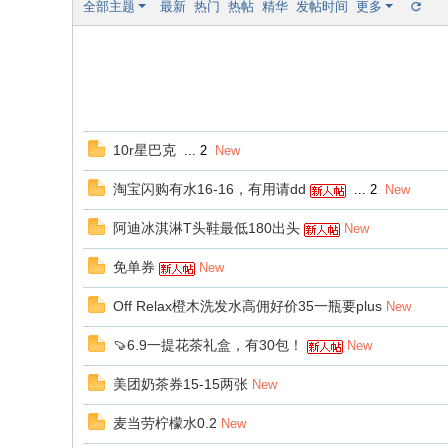
全部主题
最新
热门
热帖
精华
发帖时间
更多
10r星巴克
...
2
New
淘宝闪购有水16-16，有用请dd
...
2
New
阿迪冰淇淋T头鞋最低180出头
New
免单券
New
Off Relax橙木洗发水高佣好价35一瓶要plus
New
🍠6.9一提花茶礼盒，有30包！
New
美团奶茶券15-15两张
New
麦当劳柠檬水0.2
New