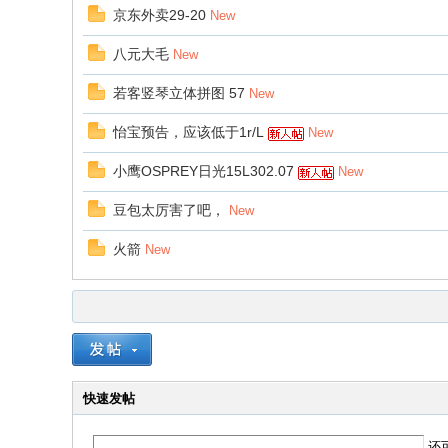
京东外卖29-20
New
八元大毛
New
若客竖琴立体拼图 57
New
怡宝预告，应该低于1r/L
New
小鹰OSPREY日光15L302.07
New
豆包太厉害了吧，
New
火箭
New
快速发帖
还