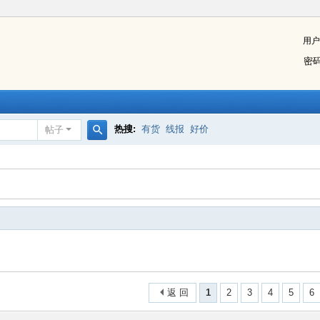
用户
密
热搜:
有货
线报
好价
帖子
搜
索
返 回
1
2
3
4
5
6