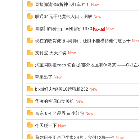
直接弹滴滴5折神卡打车券！
New
联通34元千兆宽带入口，图解
New
喜临门白骑士plus刚需价1370
New
现在的收货佬很聪明啊，还能不能模仿他们这么干
Ne
支付宝 天天抽奖
New
淘宝闪购搜coco 切自提/部分地区有0r奶茶 ——O-1
苹果出了
New
bixbi鲜肉/健美10磅猫粮232
New
华凌的空调自动关机
New
京东 8-4 全品券 & 小红包
New
今天碰一下
New
薇尔日夜组合卫生巾34片，实付12块一件
New