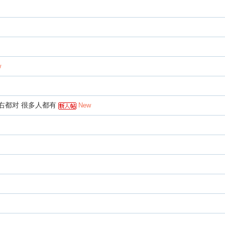
w
左右都对 很多人都有
New