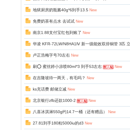
地狱厨房奶瓶酱40g*6到手13.5
New
免费奶茶有点水 去试试
New
南京1.88支付宝红包到账了
New
华凌 KFR-72LW/N8HA1Ⅳ 新一级能效双排铜管 3匹 
卢正浩梅字号70左右
New
刷⭕️ 蜜丝婷小凉喷80ml*3 到手53左右
New
在吉隆坡待一两天，有毛吗？
New
ks充话费 邮储立减
New
北京银行zfb还款1000-2
New
八喜冰淇淋550g约14.7一桶（还有赠品）
New
27.81到手180粒5000iu的d3
New