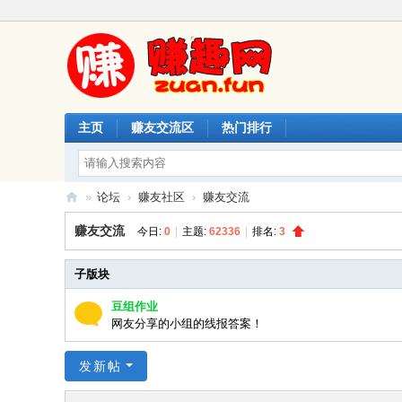
主页
赚友交流区
热门排行
»
论坛
›
赚友社区
›
赚友交流
赚
赚友交流
今日:
0
|
主题:
62336
|
排名:
3
趣
网
子版块
豆组作业
网友分享的小组的线报答案！
发新帖