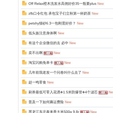
Off Relax橙木洗发水高佣好价35一瓶要plus
New
zfb口令红包 承包宝子们立秋第一杯奶茶
New
petshy猫砂6.3一包刚需好价？
New
低头族注意身体啊
New
有这个企业微信的去 必中
New
卖不出啊
New
淘宝闪购免单卡
New
几年前我老发一个问卷叫什么去了
New
赵一鸣零食
New
刷券最低可零入花洒➕1.5米防爆管➕4个滤芯
Ne
普及一下如何薅运费险
New
黑龙江东北泰来香大米500g 9.8r
New