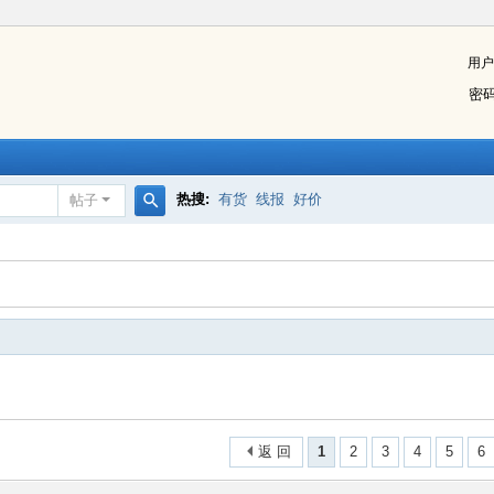
用户
密
热搜:
有货
线报
好价
帖子
搜
索
返 回
1
2
3
4
5
6