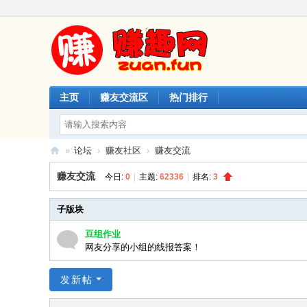
主页
赚友交流区
热门排行
»
论坛
›
赚友社区
›
赚友交流
赚
赚友交流
今日:
0
|
主题:
62336
|
排名:
3
趣
网
子版块
豆组作业
网友分享的小组的线报答案！
发新帖