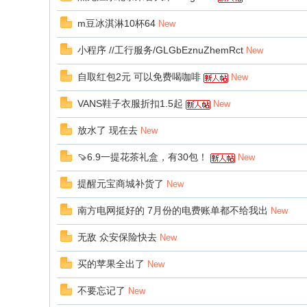
m豆冰淇淋10杯64
New
小程序 //工行服务/GLGbEznuZhemRct
New
自取红包2元 可以免费喝咖啡
New
VANS鞋子衣服折扣1.5起
New
放水了 现在去
New
🍠6.9一提花茶礼盒，有30包！
New
提醒元宝商城补货了
New
南方电网挺好的 7月份的电费账单都不给我出
New
无敌 众安保险快去
New
买的苹果全出了
New
不要忘记了
New