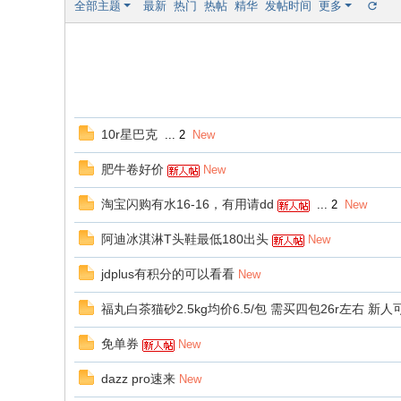
全部主题
最新
热门
热帖
精华
发帖时间
更多
10r星巴克
...
2
New
肥牛卷好价
New
淘宝闪购有水16-16，有用请dd
...
2
New
阿迪冰淇淋T头鞋最低180出头
New
jdplus有积分的可以看看
New
福丸白茶猫砂2.5kg均价6.5/包 需买四包26r左右 新人
免单券
New
dazz pro速来
New