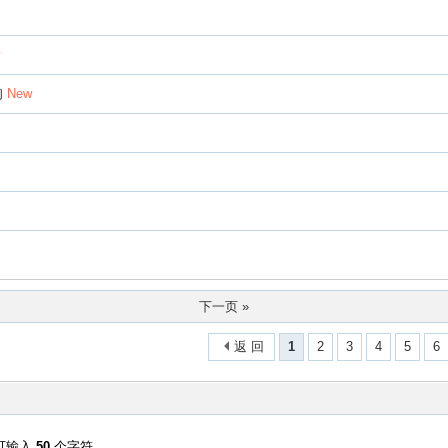
的
New
下一页 »
返 回
1
2
3
4
5
6
可输入
50
个字符