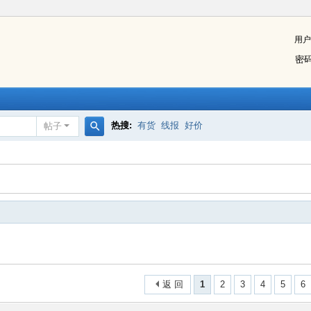
用户
密
热搜:
有货
线报
好价
帖子
搜
索
返 回
1
2
3
4
5
6