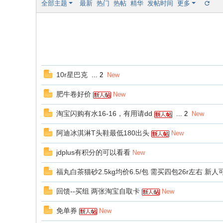
全部主题
最新
热门
热帖
精华
发帖时间
更多
10r星巴克
...
2
New
肥牛卷好价
New
淘宝闪购有水16-16，有用请dd
...
2
New
阿迪冰淇淋T头鞋最低180出头
New
jdplus有积分的可以看看
New
福丸白茶猫砂2.5kg均价6.5/包 需买四包26r左右 新人
回馈--买组 两张淘宝自取卡
New
免单券
New