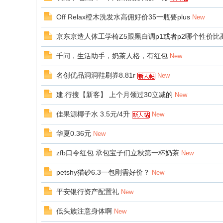
Off Relax橙木洗发水高佣好价35一瓶要plus
New
京东京造人体工学椅Z5跟黑白调p1或者p2哪个性价
千问，生活助手，奶茶人格，有红包
New
名创优品洞洞鞋刷券8.81r
New
建.行搜【新客】 上个月领过30立减的
New
佳果源椰子水 3.5元/4升
New
华夏0.36元
New
zfb口令红包 承包宝子们立秋第一杯奶茶
New
petshy猫砂6.3一包刚需好价？
New
平安银行资产配置礼
New
低头族注意身体啊
New