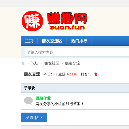
主页
赚友交流区
热门排行
»
论坛
›
赚友社区
›
赚友交流
赚
赚友交流
今日:
0
|
主题:
62336
|
排名:
3
趣
网
子版块
豆组作业
网友分享的小组的线报答案！
发新帖