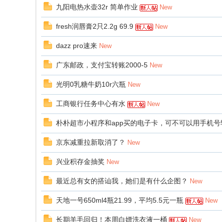
九阳电热水壶32r 简单作业
New
fresh润唇膏2只2.2g 69.9
New
dazz pro速来
New
广东邮政，支付宝转账2000-5
New
光明0乳糖牛奶10r六瓶
New
工商银行任务中心有水
New
朴朴超市小程序和app买的电子卡，可不可以用手机号
京东减重拉新取消了？
New
兴业积存金抽奖
New
最近总有女的搭讪我，她们是有什么企图？
New
天地一号650ml4瓶21.99，平均5.5元一瓶
New
长期羊毛回归！本周白嫖洗衣液一桶
New