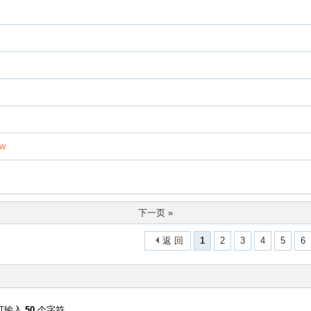
w
下一页 »
返 回
1
2
3
4
5
6
可输入
50
个字符