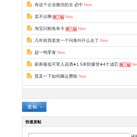
有这个企业微信的去 必中
New
卖不出啊
New
淘宝闪购免单卡
New
几年前我老发一个问卷叫什么去了
New
赵一鸣零食
New
刷券最低可零入花洒➕1.5米防爆管➕4个滤芯
Ne
普及一下如何薅运费险
New
快速发帖
还