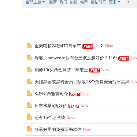
全部主题
最新
热门
热帖
精华
发帖时间
更多
金素猫粮24磅470简单车
...
2
New
母婴。babycare尿布台应该是超好价？116r
Ne
刷券10r买两盒抹茶半熟芝士
New
美团黑金或黑砖会员可领取18个免费麦当劳冰淇淋
Ne
8块钱 两瓶雷司令
New
日丰水槽5折好价
New
还有15个冰激凌
New
分享好用的免费听书软件
New