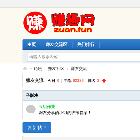
主页
赚友交流区
热门排行
»
论坛
›
赚友社区
›
赚友交流
赚
赚友交流
今日:
0
|
主题:
62336
|
排名:
3
趣
网
子版块
豆组作业
网友分享的小组的线报答案！
发新帖