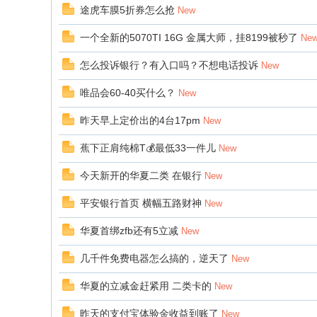
途虎车膜5折券怎么抢
New
一个全新的5070TI 16G 金属大师，挂8199被秒了
Ne
怎么投诉银行？有入口吗？不想电话投诉
New
唯品会60-40买什么？
New
昨天早上定价出的4台17pm
New
蕉下正肩纯棉T💰最低33一件儿
New
今天新开的华夏二类 在银行
New
平安银行首页 横幅五路财神
New
华夏首绑zfb还有5立减
New
几千件免费电器怎么搞的，逆天了
New
华夏的立减金赶紧用 二类卡的
New
昨天的支付宝体验金收益到账了
New