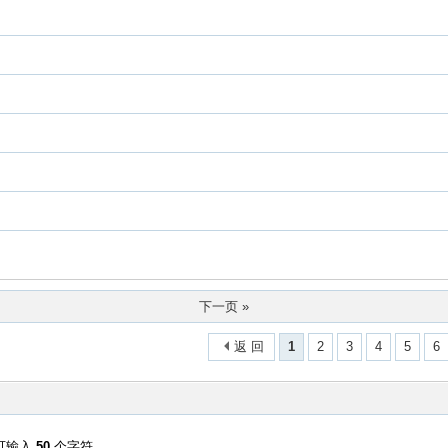
下一页 »
返 回
1
2
3
4
5
6
可输入
50
个字符