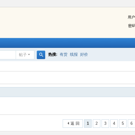
用户
密
热搜:
有货
线报
好价
帖子
搜
索
返 回
1
2
3
4
5
6