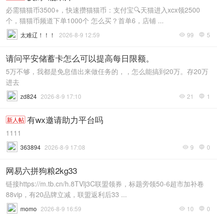
必需猫猫币3500+，快速攒猫猫币：支付宝🔍天猫进入xcx领2500
个，猫猫币频道下单1000个 怎么买？首单6，店铺 ...
太难辽！！！
2026-8-9 12:59
99
5


请问平安储蓄卡怎么可以提高每日限额。
5万不够，我都是免息借出来做任务的，，怎么能搞到20万。存20万
进去
zd824
2026-8-9 17:10
21
1


有wx邀请助力平台吗
新人帖
1111
363894
2026-8-9 17:08
9
0


网易六拼狗粮2kg33
链接https://m.tb.cn/h.8TVlj3C联盟领券，标题旁领50-6超市加补卷
88vip，有20品牌立减，联盟返利后33 ...
momo
2026-8-9 16:59
10
0

