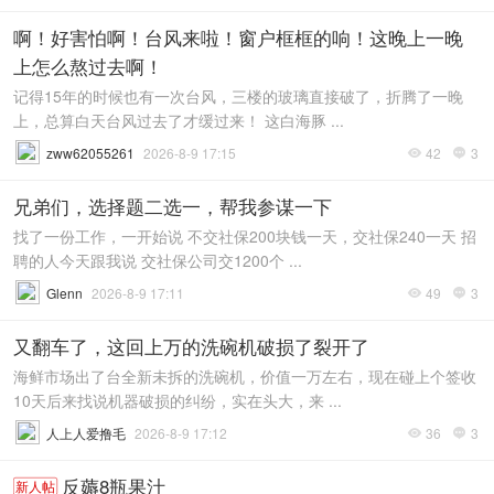
啊！好害怕啊！台风来啦！窗户框框的响！这晚上一晚
上怎么熬过去啊！
记得15年的时候也有一次台风，三楼的玻璃直接破了，折腾了一晚
上，总算白天台风过去了才缓过来！ 这白海豚 ...
zww62055261
2026-8-9 17:15
42
3


兄弟们，选择题二选一，帮我参谋一下
找了一份工作，一开始说 不交社保200块钱一天，交社保240一天 招
聘的人今天跟我说 交社保公司交1200个 ...
Glenn
2026-8-9 17:11
49
3


又翻车了，这回上万的洗碗机破损了裂开了
海鲜市场出了台全新未拆的洗碗机，价值一万左右，现在碰上个签收
10天后来找说机器破损的纠纷，实在头大，来 ...
人上人爱撸毛
2026-8-9 17:12
36
3


反薅8瓶果汁
新人帖