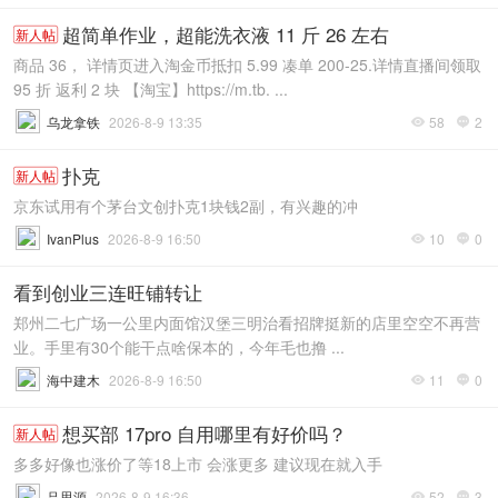
超简单作业，超能洗衣液 11 斤 26 左右
新人帖
商品 36， 详情页进入淘金币抵扣 5.99 凑单 200-25.详情直播间领取
95 折 返利 2 块 【淘宝】https://m.tb. ...
乌龙拿铁
2026-8-9 13:35
58
2


扑克
新人帖
京东试用有个茅台文创扑克1块钱2副，有兴趣的冲
IvanPlus
2026-8-9 16:50
10
0


看到创业三连旺铺转让
郑州二七广场一公里内面馆汉堡三明治看招牌挺新的店里空空不再营
业。手里有30个能干点啥保本的，今年毛也撸 ...
海中建木
2026-8-9 16:50
11
0


想买部 17pro 自用哪里有好价吗？
新人帖
多多好像也涨价了等18上市 会涨更多 建议现在就入手
吕思源
2026-8-9 16:36
52
3

