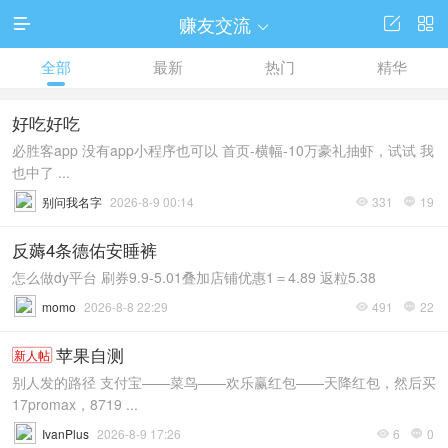
赚友交流




全部
最新
热门
精华
好吃好吃
必胜客app 没有app小程序也可以 首页-横幅-10万豪礼抽虾，试试 我
也中了 ...
别问我名字
2026-8-9 00:14
331
19


反薅4条德佑安睡裤
怎么做dy平台 刷券9.9-5.01叠加店铺优惠1＝4.89 返粒5.38
momo
2026-8-8 22:29
491
22


苹果自测
新人帖
别人发的路径 支付宝——菜鸟——欢乐赢红包——天降红包，然后买
17promax，8719 ...
IvanPlus
2026-8-9 17:26
6
0

