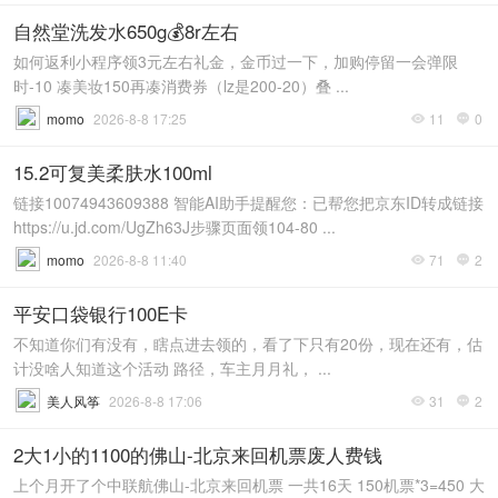
自然堂洗发水650g💰8r左右
如何返利小程序领3元左右礼金，金币过一下，加购停留一会弹限
时-10 凑美妆150再凑消费券（lz是200-20）叠 ...
momo
2026-8-8 17:25
11
0


15.2可复美柔肤水100ml
链接10074943609388 智能AI助手提醒您：已帮您把京东ID转成链接
https://u.jd.com/UgZh63J步骤页面领104-80 ...
momo
2026-8-8 11:40
71
2


平安口袋银行100E卡
不知道你们有没有，瞎点进去领的，看了下只有20份，现在还有，估
计没啥人知道这个活动 路径，车主月月礼， ...
美人风筝
2026-8-8 17:06
31
2


2大1小的1100的佛山-北京来回机票废人费钱
上个月开了个中联航佛山-北京来回机票 一共16天 150机票*3=450 大