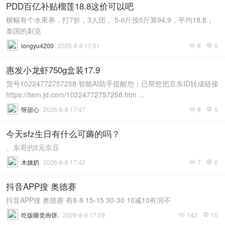
PDD百亿补贴榴莲18.8这价可以吧
横幅有个水果券，打7折，3人团， 5-6斤按5斤算94.9，平均18.8，
泰国的刺克
longyu4200
2026-8-8 17:51
8
0


惠发小龙虾750g盒装17.9
货号10224772757258 智能AI助手提醒您：已帮您把京东ID转成链接
https://item.jd.com/10224772757258.htm ...
呀甜心
2026-8-8 17:47
8
0


今天sfz生日有什么可薅的吗？
。东哥的5元京豆
木姨奶
2026-8-8 17:42
7
0


抖音APP搜 奥德赛
抖音APP搜 奥德赛 有8-8 15-15 30-30 10减10有润不
吃饭睡觉画饼.
2026-8-8 17:09
142
10

