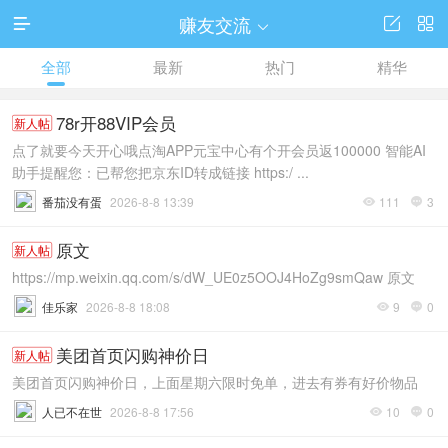
赚友交流




全部
最新
热门
精华
78r开88VIP会员
新人帖
点了就要今天开心哦点淘APP元宝中心有个开会员返100000 智能AI
助手提醒您：已帮您把京东ID转成链接 https:/ ...
番茄没有蛋
2026-8-8 13:39
111
3


原文
新人帖
https://mp.weixin.qq.com/s/dW_UE0z5OOJ4HoZg9smQaw 原文
佳乐家
2026-8-8 18:08
9
0


美团首页闪购神价日
新人帖
美团首页闪购神价日，上面星期六限时免单，进去有券有好价物品
人已不在世
2026-8-8 17:56
10
0

