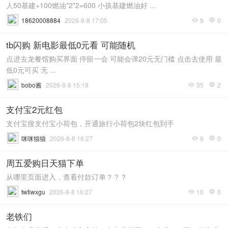
人50基建+100燃油*2*2=600 小孩基建燃油好 ...
18620008884
2026-8-8 17:05
9
0


tb闪购 新电影最低0元看 可能随机
点进去龙餐馆购买界面 停留一会 可能会弹20元无门槛 点击去使用 最
低0元可买 无 ...
bobo酱
2026-8-8 15:18
35
2


支付宝2元红包
支付宝搜支付宝小荷包，开通旅行小荷包2块红包到手
咪咪猫猫
2026-8-8 16:27
9
0


周五爱购日天猫下单
从哪里页面进入，查看付款订单？？？
twtiwxgu
2026-8-8 16:27
10
0


老铁们