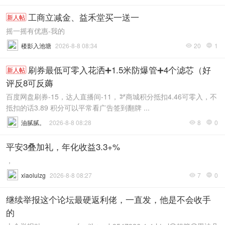
工商立减金、益禾堂买一送一
新人帖
摇一摇有优惠-我的
楼影入池塘
2026-8-8 08:34
20
1


刷券最低可零入花洒➕1.5米防爆管➕4个滤芯（好
新人帖
评反8可反薅
百度网盘刷券-15，达人直播间-11，🫘商城积分抵扣4.46可零入，不
抵扣的话3.89 积分可以平常看广告签到翻牌 ...
油腻腻。
2026-8-8 08:28
8
0


平安3叠加礼，年化收益3.3+%
，
xiaolulzg
2026-8-8 08:27
7
0


继续举报这个论坛最硬返利佬，一直发，他是不会收手
的