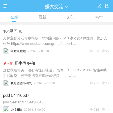
赚友交流




全部
最新
热门
精华
10r星巴克
支付宝积分或青春特权，领淘宝闪购20-10 参考第4种优惠，叠加支
付券 https://www.douban.com/group/topic/4 ...
嘎咕嘎咕咕
2026-8-7 00:18
560
27


肥牛卷好价
新人帖
这款我经常买，没有奇怪的味道。 货号：100001781367 智能AI助
手提醒您：已帮您把京东ID转成链接 https://i ...
我是图图小淘气
2026-8-7 17:30
286
19


pdd 54416537
pdd 54416537 54426647
bN68B8
2026-8-8 00:00
216
14

