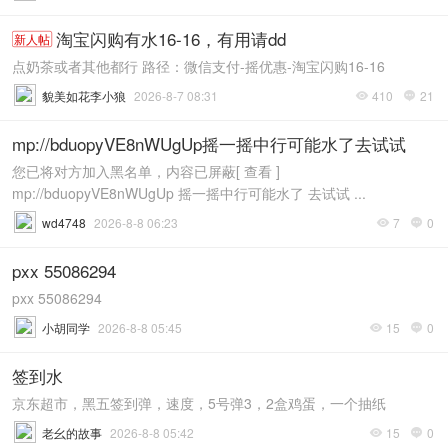
淘宝闪购有水16-16，有用请dd
新人帖
点奶茶或者其他都行 路径：微信支付-摇优惠-淘宝闪购16-16
貌美如花李小狼
2026-8-7 08:31
410
21


mp://bduopyVE8nWUgUp摇一摇中行可能水了去试试
您已将对方加入黑名单，内容已屏蔽[ 查看 ]
mp://bduopyVE8nWUgUp 摇一摇中行可能水了 去试试 ...
wd4748
2026-8-8 06:23
7
0


pxx 55086294
pxx 55086294
小胡同学
2026-8-8 05:45
15
0


签到水
京东超市，黑五签到弹，速度，5号弹3，2盒鸡蛋，一个抽纸
老幺的故事
2026-8-8 05:42
15
0

