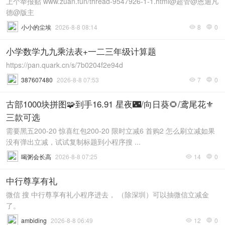
上个举报贴 www.zuan.fun/thread-9547926-1-1.html@超管@恩迪凡
德@版主
小小的尘埃
2026-8-8 08:14
8
0


小学数学九九乘法表+一二三年级计算题
https://pan.quark.cn/s/7b0204f2e94d
387607480
2026-8-8 07:53
7
0


古部1000块拼图🧩到手16.91 星夜🌃/向日葵🌻/鸢尾花⚜️
三款可选
需要黑五200-20 惊喜红包200-20 限时立减6 首购2 怎么刷立减如果
没有弹出立减，试试复制标题到小程序搜 ...
喝粥会长高
2026-8-8 07:25
14
0


中行尊享有礼
微信 搜 中行尊享有礼小程序进去， （除深圳）可以抽微信立减金
了。
ambiding
2026-8-8 06:49
12
0

