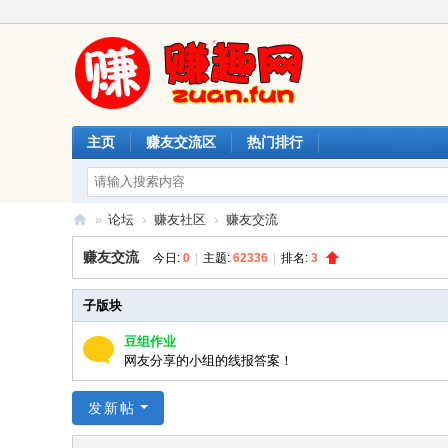
主页
赚友交流区
热门排行
»
论坛
›
赚友社区
›
赚友交流
赚
赚友交流
今日:
0
|
主题:
62336
|
排名:
3
趣
网
子版块
豆组作业
网友分享的小组的线报答案！
发新帖