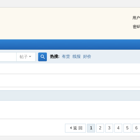
用户
密
热搜:
有货
线报
好价
帖子
搜
索
返 回
1
2
3
4
5
6