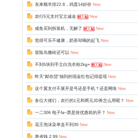
东来顺羊排22.8，鸡蛋14好价
New
农行5元支付宝立减金
New
咸鱼买到拆装机，无解了
New
觉得可乐不健康，奶茶却喝的起飞
New
冒险岛搬砖还可以
New
不到5块到手立白洗衣粉2kg+
New
昨天“邮你贷”抽到的现金红包记得提现
New
这个翼支付不展开是号还是手机？还是网络
New
各位大佬们，农行的1元和两元JD券怎么用呢？
New
一二306 电子fa~票是按优惠前的开？
New
花王泡沫染单盒不到30
New
惠省钱 2.99
New