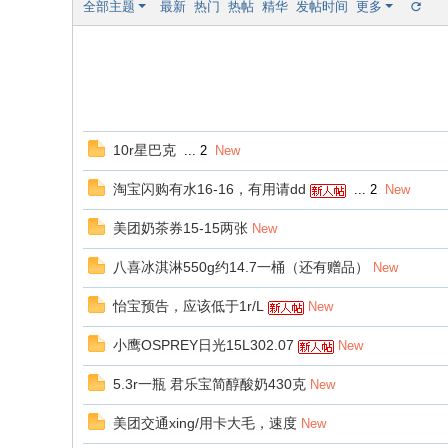
全部主题
最新
热门
热帖
精华
发帖时间
更多
10r星巴克
...
2
New
淘宝闪购有水16-16，有用请dd
...
2
New
美团奶茶券15-15两张
New
八喜冰淇淋550g约14.7一桶（还有赠品）
New
怡宝预告，应该低于1r/L
New
小鹰OSPREY日光15L302.07
New
5.3r一瓶 君乐宝简醇酸奶430克
New
美团交通xing/用卡大毛，速度
New