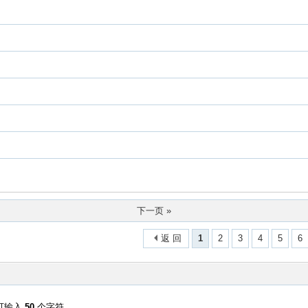
下一页 »
返 回
1
2
3
4
5
6
可输入
50
个字符