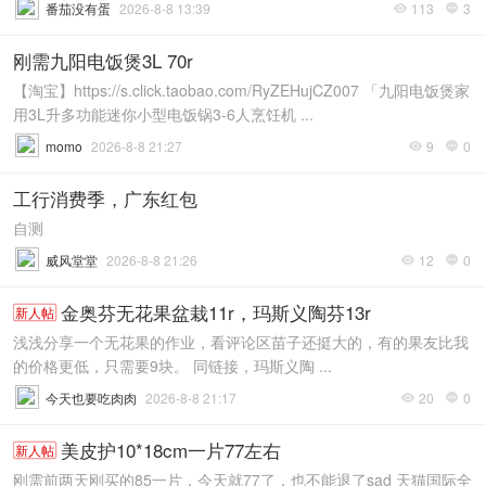
番茄没有蛋
2026-8-8 13:39
113
3


刚需九阳电饭煲3L 70r
【淘宝】https://s.click.taobao.com/RyZEHujCZ007 「九阳电饭煲家
用3L升多功能迷你小型电饭锅3-6人烹饪机 ...
momo
2026-8-8 21:27
9
0


工行消费季，广东红包
自测
威风堂堂
2026-8-8 21:26
12
0


金奥芬无花果盆栽11r，玛斯义陶芬13r
新人帖
浅浅分享一个无花果的作业，看评论区苗子还挺大的，有的果友比我
的价格更低，只需要9块。 同链接，玛斯义陶 ...
今天也要吃肉肉
2026-8-8 21:17
20
0


美皮护10*18cm一片77左右
新人帖
刚需前两天刚买的85一片，今天就77了，也不能退了sad 天猫国际全