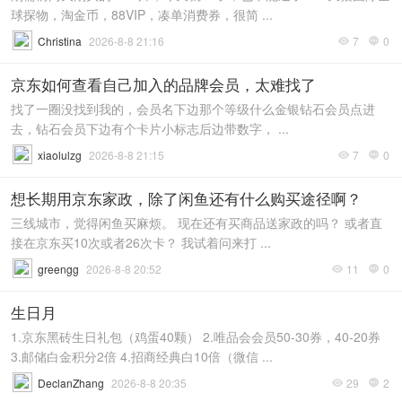
球探物，淘金币，88VIP，凑单消费券，很简 ...
Christina
2026-8-8 21:16
7
0


京东如何查看自己加入的品牌会员，太难找了
找了一圈没找到我的，会员名下边那个等级什么金银钻石会员点进
去，钻石会员下边有个卡片小标志后边带数字， ...
xiaolulzg
2026-8-8 21:15
7
0


想长期用京东家政，除了闲鱼还有什么购买途径啊？
三线城市，觉得闲鱼买麻烦。 现在还有买商品送家政的吗？ 或者直
接在京东买10次或者26次卡？ 我试着问来打 ...
greengg
2026-8-8 20:52
11
0


生日月
1.京东黑砖生日礼包（鸡蛋40颗） 2.唯品会会员50-30券，40-20券
3.邮储白金积分2倍 4.招商经典白10倍（微信 ...
DeclanZhang
2026-8-8 20:35
29
2

