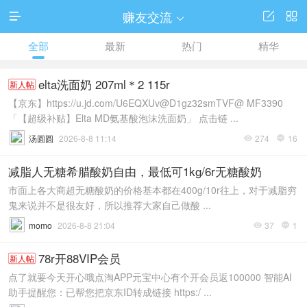
赚友交流




全部
最新
热门
精华
elta洗面奶 207ml＊2 115r
新人帖
【京东】https://u.jd.com/U6EQXUv@D1gz32smTVF@ MF3390
「【超级补贴】Elta MD氨基酸泡沫洗面奶」 点击链 ...
汤圆圆
2026-8-8 11:14
274
16


减脂人无糖希腊酸奶自由，最低可1kg/6r无糖酸奶
市面上各大商超无糖酸奶的价格基本都在400g/10r往上，对于减脂穷
鬼来说并不是很友好，所以推荐大家自己做酸 ...
momo
2026-8-8 21:04
37
1


78r开88VIP会员
新人帖
点了就要今天开心哦点淘APP元宝中心有个开会员返100000 智能AI
助手提醒您：已帮您把京东ID转成链接 https:/ ...