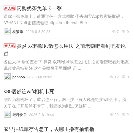
闪购奶茶免单卡一张
新人帖
送你一张免单卡，请通过任一方式领取 ①去淘宝App搜索提取码：
67H661 ②点击链接领取https://m.tb.cn/h.8he ...
枕繁华
2026-8-8 20:28
7
0


鼻炎 双料喉风散怎么用法 之前老赚吧看到吧友说
新人帖
过
各位大神 帮忙查看下 鼻炎 双料喉风散怎么用法 之前老赚吧看到吧友
说过效果特别好 这个是喷鼻子里面吗 还 ...
pophoo
2026-8-8 20:03
12
0


k80居然连wifi相机卡死
刚以为相机坏了，重启也不行，网上搜下有人说是链接wifi会卡，我
关了在打开居然不卡了，我还以为刚过保就坏 ...
毅种快乐
2026-8-8 19:44
39
2


家里抽纸库存告急了，去哪里撸有抽纸撸