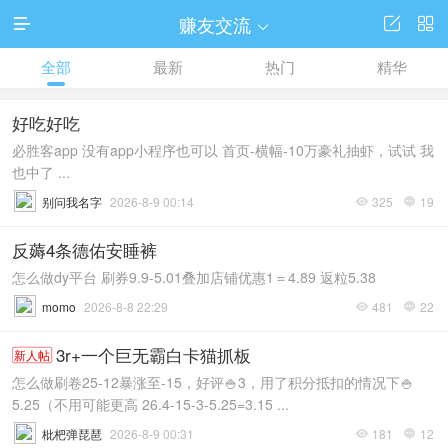
赚友交流




全部
最新
热门
精华
好吃好吃
必胜客app 没有app小程序也可以 首页-横幅-10万豪礼抽虾，试试 我
也中了 ...
别问我名字
2026-8-9 00:14
325
19


反薅4条德佑安睡裤
怎么做dy平台 刷券9.9-5.01叠加店铺优惠1＝4.89 返粒5.38
momo
2026-8-8 22:29
481
22


3r+一个巨无霸白卡猫抓板
新人帖
怎么做刷卷25-12暴涨至-15，好评🍚3，用了积分抵扣的情况下🍚
5.25（不用可能更高 26.4-15-3-5.25=3.15 ...
枇杷弹琵琶
2026-8-9 00:31
181
12

