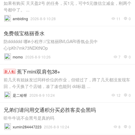
如果有购买 天天盈2号 的任务，买1元，可中5元微信立减金，刚两个
号都中了。 ...
ambiding
2026-8-9 10:28
11
0


免费领宝格丽香水
防dddddd 哪#小程序://宝格丽BVLGARI香氛会员中
心/pKh7mk73NDXtNOp
momo
2026-8-9 10:26
7
0


蕉下mini双肩包38+
新人帖
前几天有姐妹发过同样价位的作业，但错过了，蹲了几天都没发现车
回，今天换了个店铺，凑了凑也能到 dd标题 ...
是二哈呀
2026-8-9 10:24
12
0


兄弟们请问用交通积分买必胜客卖会黑吗
听牛牛说不会黑号是真的吗
xumin284447223
2026-8-9 10:24
8
0

