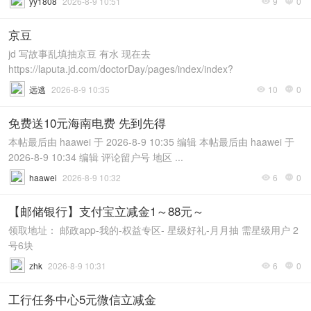
yy1808
2026-8-9 10:51
9
0


京豆
jd 写故事乱填抽京豆 有水 现在去
https://laputa.jd.com/doctorDay/pages/index/index?
env=1&sourceId=25Y ...
远逃
2026-8-9 10:35
10
0


免费送10元海南电费 先到先得
本帖最后由 haawei 于 2026-8-9 10:35 编辑 本帖最后由 haawei 于
2026-8-9 10:34 编辑 评论留户号 地区 ...
haawei
2026-8-9 10:32
6
0


【邮储银行】支付宝立减金1～88元～
领取地址： 邮政app-我的-权益专区- 星级好礼-月月抽 需星级用户 2
号6块
zhk
2026-8-9 10:31
6
0


工行任务中心5元微信立减金