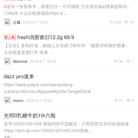
d送你一张免单卡，请通过任一方式领取 ①去淘宝App搜索提取码：
7J9428 ②点击链接领取https d ...
辻竊
2026-8-7 12:22
129
10


fresh润唇膏2只2.2g 69.9
新人帖
【京东】多快好省，购物上京东@ CA3576 「馥蕾诗经典护唇膏」
点击链接直接打开 或者 ...
Mammal
2026-8-7 18:39
38
1


dazz pro速来
https://www.yuque.com/wansizilang-
zc6ok/pzvktv/xiuo8gvpes8kp25e?singleDoc#
momo
2026-8-7 15:53
91
3


光明0乳糖牛奶10r六瓶
货号100331291006 智能AI助手提醒您：已帮您把京东ID转成链接
https://item.jd.com/100331291006.html首购 ...