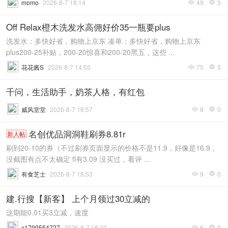
momo
2026-8-7 18:14
49
3


Off Relax橙木洗发水高佣好价35一瓶要plus
洗发水：多快好省，购物上京东 凑单：多快好省，购物上京东
plus200-25补贴，200-20惊喜和200-20黑五，这些 ...
花花酱S
2026-8-7 14:53
75
3


千问，生活助手，奶茶人格，有红包
威风堂堂
2026-8-7 18:57
8
0


名创优品洞洞鞋刷券8.81r
新人帖
刷到20-10的券（不过刷券页面显示的价格不是11.9，好像是16.9，
没截图有点不太确定 fl有3.09 没买过，看评 ...
有食芝士
2026-8-7 18:53
9
0


建.行搜【新客】 上个月领过30立减的
这期能0.01买3立减，速度
x1799554727
2026-8-7 18:33
6
0

