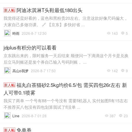
阿迪冰淇淋T头鞋最低180出头
新人帖
我觉得还蛮好看的，蓝色和黑粉贵20左右。注意这款好像尺码偏大，
大家自己多做功课。 🔗 【京东】多快好省 ...
時雨
2026-8-7 12:30
143
5


jdplus有积分的可以看看
京东跳出来的，限时服务一天后结束 顺便问一下滴滴这个月卡是兑换
后立马到账还是发个券自己输入号码到账， ...
高山o我梦
2026-8-7 17:50
142
9


福丸白茶猫砂2.5kg均价6.5/包 需买四包26r左右 新
新人帖
人可带0.1喷雾
我买了两单 一个号有88一个号没有 需要fl机器人 实付如图fl有15左右
不推荐买八包没有四包划算我试了fl没单 ...
Line
2026-8-7 01:28
387
23


免单券
新人帖