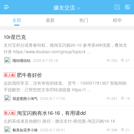
赚友交流




全部
最新
热门
精华
10r星巴克
支付宝积分或青春特权，领淘宝闪购20-10 参考第4种优惠，叠加支
付券 https://www.douban.com/group/topic/4 ...
嘎咕嘎咕咕
2026-8-7 00:18
550
27


肥牛卷好价
新人帖
这款我经常买，没有奇怪的味道。 货号：100001781367 智能AI助
手提醒您：已帮您把京东ID转成链接 https://i ...
我是图图小淘气
2026-8-7 17:30
281
19


淘宝闪购有水16-16，有用请dd
新人帖
点奶茶或者其他都行 路径：微信支付-摇优惠-淘宝闪购16-16
貌美如花李小狼
2026-8-7 08:31
398
21

