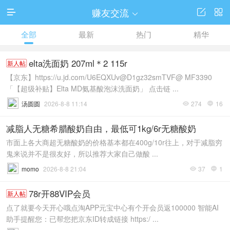
赚友交流




全部
最新
热门
精华
elta洗面奶 207ml＊2 115r
新人帖
【京东】https://u.jd.com/U6EQXUv@D1gz32smTVF@ MF3390
「【超级补贴】Elta MD氨基酸泡沫洗面奶」 点击链 ...
汤圆圆
2026-8-8 11:14
274
16


减脂人无糖希腊酸奶自由，最低可1kg/6r无糖酸奶
市面上各大商超无糖酸奶的价格基本都在400g/10r往上，对于减脂穷
鬼来说并不是很友好，所以推荐大家自己做酸 ...
momo
2026-8-8 21:04
37
1


78r开88VIP会员
新人帖
点了就要今天开心哦点淘APP元宝中心有个开会员返100000 智能AI
助手提醒您：已帮您把京东ID转成链接 https:/ ...