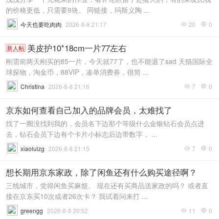
的价格更低，只需要9块。 同链接，玛斯义陶 ...
今天也要吃肉肉
2026-8-8 21:17
20
0


美皮护10*18cm一片77左右
新人帖
刚需前两天刚买的85一片，今天就77了，也不能退了sad 天猫国际全
球探物，淘金币，88VIP，凑单消费券，很简 ...
Christina
2026-8-8 21:16
7
0


京东如何查看自己加入的品牌会员，太难找了
找了一圈没找到我的，会员名下边那个等级什么金银钻石会员点进
去，钻石会员下边有个卡片小标志后边带数字， ...
xiaolulzg
2026-8-8 21:15
7
0


想长期用京东家政，除了闲鱼还有什么购买途径啊？
三线城市，觉得闲鱼买麻烦。 现在还有买商品送家政的吗？ 或者直
接在京东买10次或者26次卡？ 我试着问来打 ...
greengg
2026-8-8 20:52
11
0

