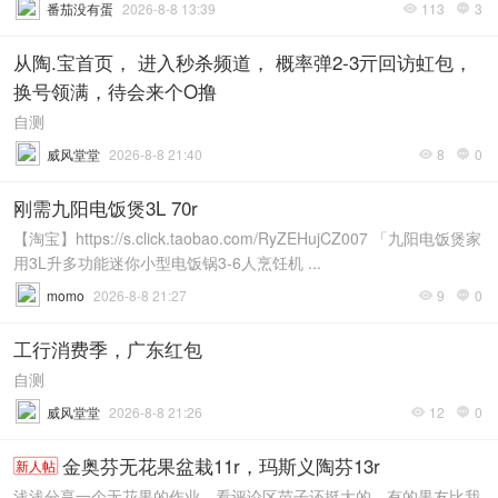
番茄没有蛋
2026-8-8 13:39
113
3


从陶.宝首页， 进入秒杀频道， 概率弹2-3亓回访虹包，
换号领满，待会来个O撸
自测
威风堂堂
2026-8-8 21:40
8
0


刚需九阳电饭煲3L 70r
【淘宝】https://s.click.taobao.com/RyZEHujCZ007 「九阳电饭煲家
用3L升多功能迷你小型电饭锅3-6人烹饪机 ...
momo
2026-8-8 21:27
9
0


工行消费季，广东红包
自测
威风堂堂
2026-8-8 21:26
12
0


金奥芬无花果盆栽11r，玛斯义陶芬13r
新人帖
浅浅分享一个无花果的作业，看评论区苗子还挺大的，有的果友比我