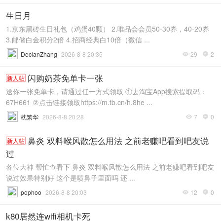
生日月
1.京东黑砖生日礼包（鸡蛋40颗） 2.唯品会会员50-30券，40-20券
3.邮储白金积分2倍 4.招商经典白10倍（微信 ...
DeclanZhang
2026-8-8 20:35
29
2


闪购奶茶免单卡一张
新人帖
送你一张免单卡，请通过任一方式领取 ①去淘宝App搜索提取码：
67H661 ②点击链接领取https://m.tb.cn/h.8he ...
枕繁华
2026-8-8 20:28
7
0


鼻炎 双料喉风散怎么用法 之前老赚吧看到吧友说
新人帖
过
各位大神 帮忙查看下 鼻炎 双料喉风散怎么用法 之前老赚吧看到吧友
说过效果特别好 这个是喷鼻子里面吗 还 ...
pophoo
2026-8-8 20:03
12
0


k80居然连wifi相机卡死