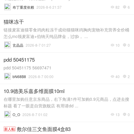
布丁重度依赖
2026-8-6 21:37
82
6


猫咪冻干
链接麦富迪猫零食鸡肉粒冻干成幼猫猫咪鸡胸肉宠物补充营养全价桶
怎么mc领麦富迪+伯纳天纯品牌金，过tjb， ...
玄晶晶
2026-8-7 01:27
10
0


pdd 50451175
pdd 50451175 56697471
bN68B8
2026-8-7 00:00
40
2


10.9德美乐嘉多维面膜10ml
在哪里加购任意京东商品，右下角满1件可加购0.9元商品，点进去搜
标题 看了一眼是自营旗舰店 有用请dd ...
O_O
2026-8-7 01:02
13
0


敷尔佳三文鱼面膜4盒83
新人帖