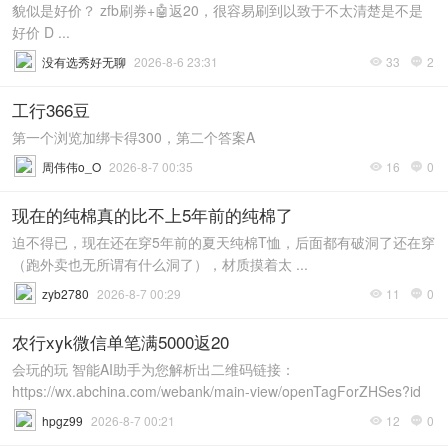
貌似是好价？ zfb刷券+🤖返20，很容易刷到以致于不太清楚是不是
好价 D ...
没有选秀好无聊
2026-8-6 23:31
33
2


工行366豆
第一个浏览加绑卡得300，第二个答案A
周伟伟o_O
2026-8-7 00:35
16
0


现在的纯棉真的比不上5年前的纯棉了
迫不得已，现在还在穿5年前的夏天纯棉T恤，后面都有破洞了还在穿
（跑外卖也无所谓有什么洞了），材质摸着太 ...
zyb2780
2026-8-7 00:29
11
0


农行xyk微信单笔满5000返20
会玩的玩 智能AI助手为您解析出二维码链接：
https://wx.abchina.com/webank/main-view/openTagForZHSes?id
...
hpgz99
2026-8-7 00:21
12
0

