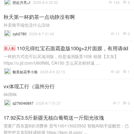
捞起月亮🌙
2026-8-6 20:32
124
5


秋天第一杯奶茶一点动静没有啊
外卖骑手端也没什么活动
zyb2780
2026-8-7 01:42
11
0


110元得红宝石面霜盈版100g+2片面膜，有用请dd
新人帖
一样的方式也可以买滋润版，但是滋润版贵10块 链接【京东】
https://u.jd.com/U60lN8L CA150 怎么买京粉转返 ...
貌美如花李小狼
2026-8-6 22:15
42
1


vx体现工行（温州分行
6k得8k
q276046897
2026-8-7 01:37
7
0


17.92买3.5斤新疆无核白葡萄送一斤阳光玫瑰
需要广西东盟8折消费券 货号100115023502 智能AI助手提醒您：已
帮您把京东ID转成链接 https://item.jd.com/ ...