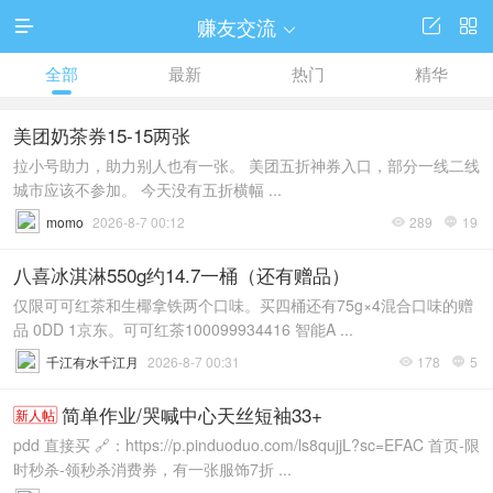
赚友交流




全部
最新
热门
精华
美团奶茶券15-15两张
拉小号助力，助力别人也有一张。 美团五折神券入口，部分一线二线
城市应该不参加。 今天没有五折横幅 ...
momo
2026-8-7 00:12
289
19


八喜冰淇淋550g约14.7一桶（还有赠品）
仅限可可红茶和生椰拿铁两个口味。买四桶还有75g×4混合口味的赠
品 0DD 1京东。可可红茶100099934416 智能A ...
千江有水千江月
2026-8-7 00:31
178
5


简单作业/哭喊中心天丝短袖33+
新人帖
pdd 直接买 🔗：https://p.pinduoduo.com/ls8qujjL?sc=EFAC 首页-限
时秒杀-领秒杀消费券，有一张服饰7折 ...