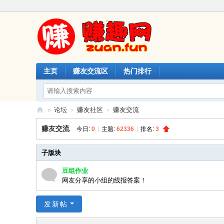
主页
赚友交流区
热门排行
»
论坛
›
赚友社区
›
赚友交流
赚
赚友交流
今日:
0
|
主题:
62336
|
排名:
3
趣
网
子版块
豆组作业
网友分享的小组的线报答案！
发新帖