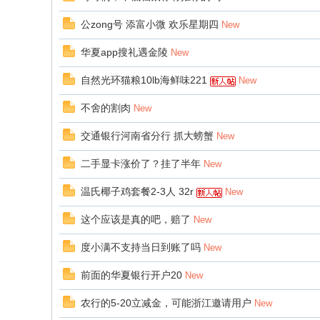
公zong号 添富小微 欢乐星期四
New
华夏app搜礼遇金陵
New
自然光环猫粮10lb海鲜味221
New
不舍的割肉
New
交通银行河南省分行 抓大螃蟹
New
二手显卡涨价了？挂了半年
New
温氏椰子鸡套餐2-3人 32r
New
这个应该是真的吧，赔了
New
度小满不支持当日到账了吗
New
前面的华夏银行开户20
New
农行的5-20立减金，可能浙江邀请用户
New