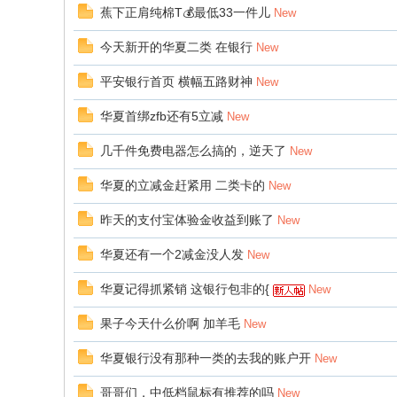
蕉下正肩纯棉T💰最低33一件儿
New
今天新开的华夏二类 在银行
New
平安银行首页 横幅五路财神
New
华夏首绑zfb还有5立减
New
几千件免费电器怎么搞的，逆天了
New
华夏的立减金赶紧用 二类卡的
New
昨天的支付宝体验金收益到账了
New
华夏还有一个2减金没人发
New
华夏记得抓紧销 这银行包非的{
New
果子今天什么价啊 加羊毛
New
华夏银行没有那种一类的去我的账户开
New
哥哥们，中低档鼠标有推荐的吗
New