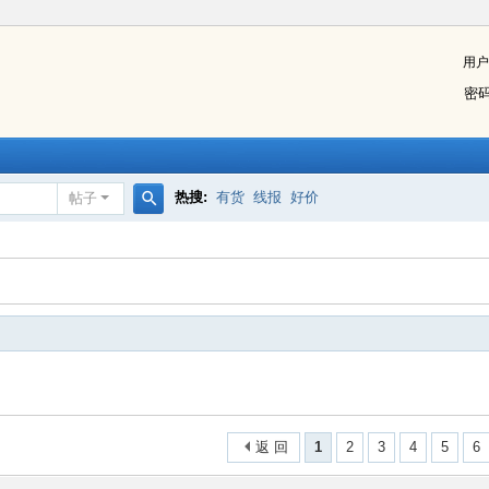
用户
密
热搜:
有货
线报
好价
帖子
搜
索
返 回
1
2
3
4
5
6