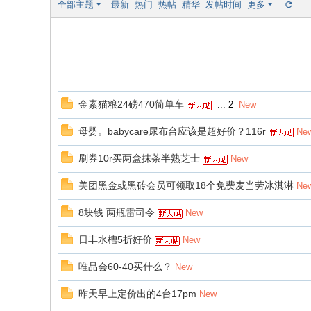
全部主题
最新
热门
热帖
精华
发帖时间
更多
金素猫粮24磅470简单车
...
2
New
母婴。babycare尿布台应该是超好价？116r
Ne
刷券10r买两盒抹茶半熟芝士
New
美团黑金或黑砖会员可领取18个免费麦当劳冰淇淋
Ne
8块钱 两瓶雷司令
New
日丰水槽5折好价
New
唯品会60-40买什么？
New
昨天早上定价出的4台17pm
New