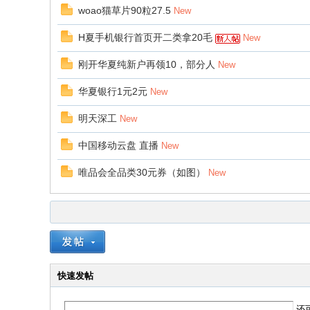
woao猫草片90粒27.5
New
H夏手机银行首页开二类拿20毛
New
刚开华夏纯新户再领10，部分人
New
华夏银行1元2元
New
明天深工
New
中国移动云盘 直播
New
唯品会全品类30元券（如图）
New
快速发帖
还