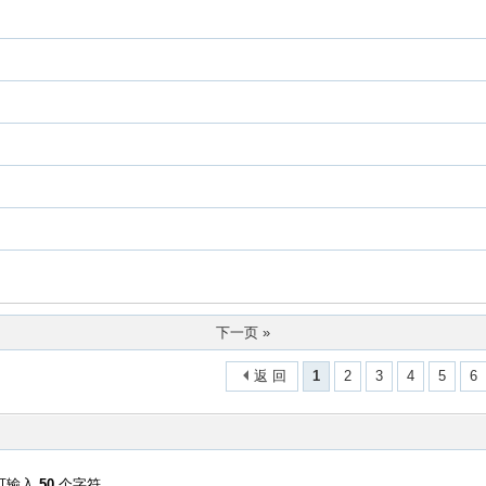
下一页 »
返 回
1
2
3
4
5
6
可输入
50
个字符