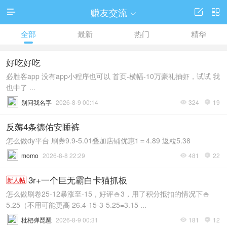
赚友交流




全部
最新
热门
精华
好吃好吃
必胜客app 没有app小程序也可以 首页-横幅-10万豪礼抽虾，试试 我
也中了 ...
别问我名字
2026-8-9 00:14
324
19


反薅4条德佑安睡裤
怎么做dy平台 刷券9.9-5.01叠加店铺优惠1＝4.89 返粒5.38
momo
2026-8-8 22:29
481
22


3r+一个巨无霸白卡猫抓板
新人帖
怎么做刷卷25-12暴涨至-15，好评🍚3，用了积分抵扣的情况下🍚
5.25（不用可能更高 26.4-15-3-5.25=3.15 ...
枇杷弹琵琶
2026-8-9 00:31
181
12

