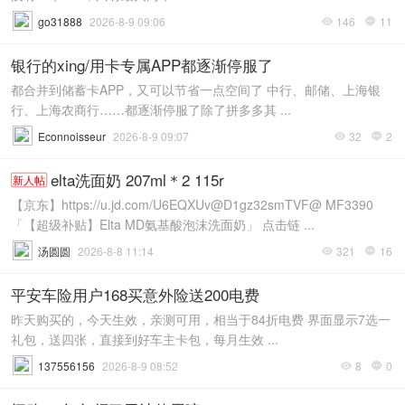
go31888
2026-8-9 09:06
146
11


银行的xing/用卡专属APP都逐渐停服了
都合并到储蓄卡APP，又可以节省一点空间了 中行、邮储、上海银
行、上海农商行……都逐渐停服了除了拼多多其 ...
Econnoisseur
2026-8-9 09:07
32
2


elta洗面奶 207ml＊2 115r
新人帖
【京东】https://u.jd.com/U6EQXUv@D1gz32smTVF@ MF3390
「【超级补贴】Elta MD氨基酸泡沫洗面奶」 点击链 ...
汤圆圆
2026-8-8 11:14
321
16


平安车险用户168买意外险送200电费
昨天购买的，今天生效，亲测可用，相当于84折电费 界面显示7选一
礼包，送四张，直接到好车主卡包，每月生效 ...
137556156
2026-8-9 08:52
8
0

