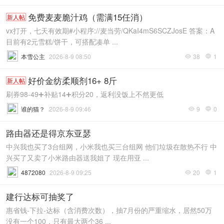
免费麦麦脆汁鸡（需满15任消）
新人帖
vx打开，七天有效期#小程序://麦当劳/QKaI4mS6SCZJosE 答案：A
目前有2元雪糕/饼干，可搭配凑单 ...
本雪公主
2026-8-9 08:50
38
1


好价金纺柔顺剂16+ 8斤
新人帖
刷券98-49➕补贴14➕积分20，返利没饭上不然更低
谁的猫？
2026-8-9 09:46
9
0


路由器还是得京东亚瑟
中兴我也买了3台组网，小米我也买三台组网 他们垃圾在散热不行 中
兴买了又卖了小米路由器送我姐了 现在用亚 ...
4872080
2026-8-9 09:25
20
1


建行达标可抽奖了
惠省钱-下拉-达标（含消费次数），抽7月份的严重缩水，居然50万
没有一个100，只有最大两个36 ...