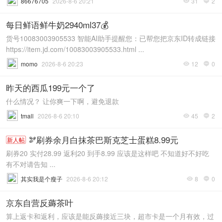
86676705
2026-8-6 20:21
31
2


每日鲜语鲜牛奶2940ml37💰
货号10083003905533 智能AI助手提醒您：已帮您把京东ID转成链接
https://item.jd.com/10083003905533.html ...
momo
2026-8-6 20:23
12
0


昨天的西瓜199元一个了
什么情况？ 让你爽一下啊，避免退款
tmall
2026-8-6 20:10
45
2


🫘刷券余月白抹茶巴斯克芝士蛋糕8.99元
新人帖
刷券20 实付28.99 返利20 到手8.99 应该是这样吧 不知道好不好吃
有不对请告知 ...
其实我是个瘦子
2026-8-6 20:12
8
0


京东自营反薅茶叶
算上返卡和返利，应该是能反薅接近三块，超市卡是一个月有效，过