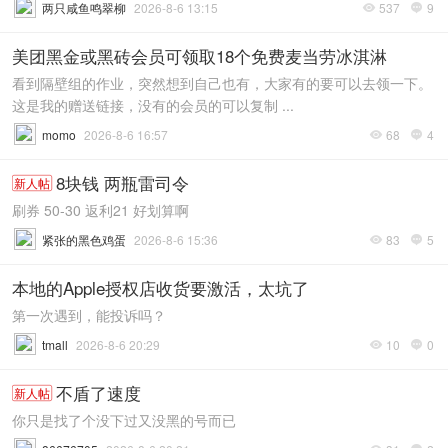
两只咸鱼鸣翠柳
2026-8-6 13:15
537
9


美团黑金或黑砖会员可领取18个免费麦当劳冰淇淋
看到隔壁组的作业，突然想到自己也有，大家有的要可以去领一下。
这是我的赠送链接，没有的会员的可以复制 ...
momo
2026-8-6 16:57
68
4


8块钱 两瓶雷司令
新人帖
刷券 50-30 返利21 好划算啊
紧张的黑色鸡蛋
2026-8-6 15:36
83
5


本地的Apple授权店收货要激活，太坑了
第一次遇到，能投诉吗？
tmall
2026-8-6 20:29
10
0


不盾了速度
新人帖
你只是找了个没下过又没黑的号而已