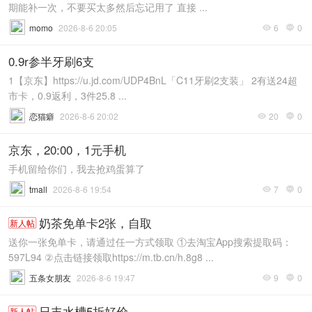
期能补一次，不要买太多然后忘记用了 直接 ...
momo
2026-8-6 20:05
6
0


0.9r参半牙刷6支
1【京东】https://u.jd.com/UDP4BnL「C11牙刷2支装」 2有送24超
市卡，0.9返利，3件25.8 ...
恋猫癖
2026-8-6 20:02
20
0


京东，20:00，1元手机
手机留给你们，我去抢鸡蛋算了
tmall
2026-8-6 19:54
7
0


奶茶免单卡2张，自取
新人帖
送你一张免单卡，请通过任一方式领取 ①去淘宝App搜索提取码：
597L94 ②点击链接领取https://m.tb.cn/h.8g8 ...
五条女朋友
2026-8-6 19:47
9
0


日丰水槽5折好价
新人帖