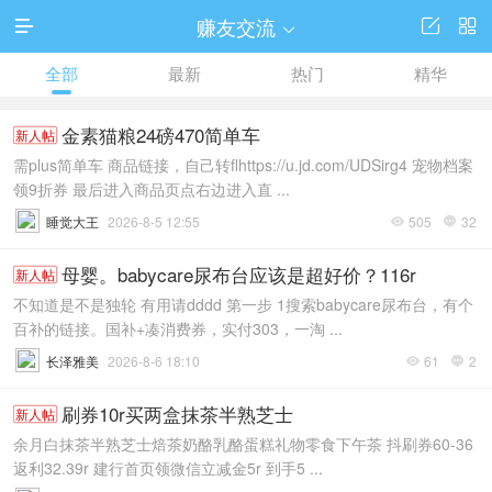
赚友交流




全部
最新
热门
精华
金素猫粮24磅470简单车
新人帖
需plus简单车 商品链接，自己转flhttps://u.jd.com/UDSirg4 宠物档案
领9折券 最后进入商品页点右边进入直 ...
睡觉大王
2026-8-5 12:55
505
32


母婴。babycare尿布台应该是超好价？116r
新人帖
不知道是不是独轮 有用请dddd 第一步 1搜索babycare尿布台，有个
百补的链接。国补+凑消费券，实付303，一淘 ...
长泽雅美
2026-8-6 18:10
61
2


刷券10r买两盒抹茶半熟芝士
新人帖
余月白抹茶半熟芝士焙茶奶酪乳酪蛋糕礼物零食下午茶 抖刷券60-36
返利32.39r 建行首页领微信立减金5r 到手5 ...