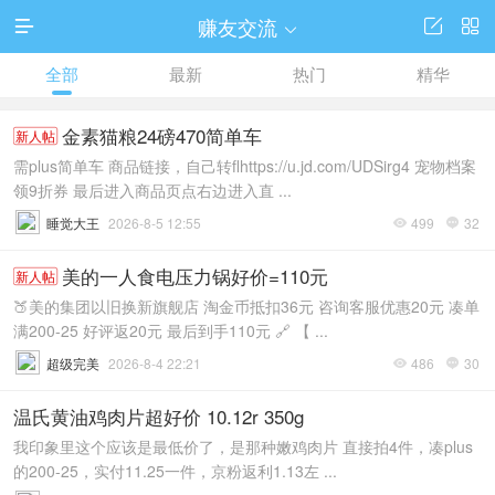
赚友交流




全部
最新
热门
精华
金素猫粮24磅470简单车
新人帖
需plus简单车 商品链接，自己转flhttps://u.jd.com/UDSirg4 宠物档案
领9折券 最后进入商品页点右边进入直 ...
睡觉大王
2026-8-5 12:55
499
32


美的一人食电压力锅好价=110元
新人帖
🍑美的集团以旧换新旗舰店 淘金币抵扣36元 咨询客服优惠20元 凑单
满200-25 好评返20元 最后到手110元 🔗 【 ...
超级完美
2026-8-4 22:21
486
30


温氏黄油鸡肉片超好价 10.12r 350g
我印象里这个应该是最低价了，是那种嫩鸡肉片 直接拍4件，凑plus
的200-25，实付11.25一件，京粉返利1.13左 ...