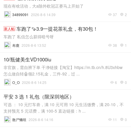
现在有啥活动，大a除外欧冠正赛马上开始了
34899091
2026-8-6 14:39
37
2


车跑了🍠3.9一提花茶礼盒，有30包！
新人帖
车跑了 私信怎么获得暗号呀
布鹿
2026-8-6 13:52
38
1


10/瓶健美生VD1000iu
非官旗，需自辨下单 干净链接【淘宝】https://m.tb.cn/h.8U3xhbw
怎么做自转🤖领2.15礼金，三件-92，过 ...
O_O
2026-8-6 14:25
6
0


平安 3 选 1 礼包（限深圳地区）
可选 ： 10 元打车劵，满 10 元可用 10 元生活缴费，满 20-10，不
支持预充 5 元话费，满 100-5 直达链接：h ...
散尸懒坦
2026-8-6 14:16
11
0

