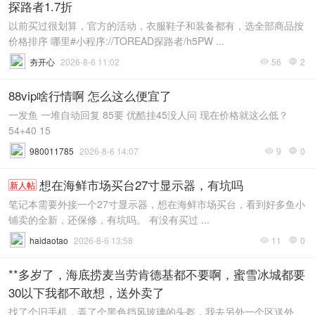
探路者1.7折
以前买过很划算，官方的活动，衣服鞋子和装备都有，选全部商品按
价格排序 哪里#小程序://TOREAD探路者/h5PW ...
夯开心
2026-8-6 11:02
56
2


88vip啥行情啊 怎么这么便宜了
一发鱼 一堆自动回复 85要 优酷挂45没人问 现在价格就这么低？
54+40 15
980011785
2026-8-6 14:07
9
0


想在海鲜市场买台27寸显示器，有坑吗
新人帖
笔记本需要外接一个27寸显示器，想在海鲜市场买台，看到好多鱼小
铺卖的全新，还保修，有坑吗。 有没有买过 ...
haidaotao
2026-8-6 13:58
11
0


**多岁了，海底捞麦当劳肯德基都不要啊，蜜雪冰城都要
30以下我都不敢想，送外卖了
找了个旧手机，弄了个黑色挡风玻璃的头盔，我去另外一个区送外