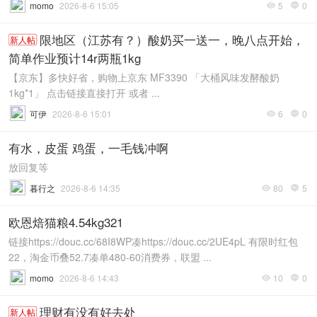
momo
2026-8-6 15:05
5
0


限地区（江苏有？）酸奶买一送一，晚八点开始，
新人帖
简单作业预计14r两瓶1kg
【京东】多快好省，购物上京东 MF3390 「大桶风味发酵酸奶
1kg*1」 点击链接直接打开 或者 ...
可伊
2026-8-6 15:01
6
0


有水，皮蛋 鸡蛋，一毛钱冲啊
放回复等
暮行之
2026-8-6 14:35
80
5


欧恩焙猫粮4.54kg321
链接https://douc.cc/68I8WP凑https://douc.cc/2UE4pL 有限时红包
22，淘金币叠52.7凑单480-60消费券，联盟 ...
momo
2026-8-6 14:43
10
0


理财有没有好去处
新人帖