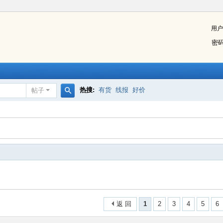
用户
密
热搜:
有货
线报
好价
帖子
搜
索
返 回
1
2
3
4
5
6