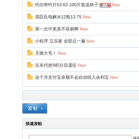
钙尔奇钙片53.62 100片装送杯子
New
屈臣氏电解水12瓶13.75
New
第一次中奖真不容易啊
New
小程序 立乐家 全部点一遍
New
天猫大毛！
New
京东代抢9积分后遗症
New
这个月支付宝余额不会自动转入余利宝
New
快速发帖
还