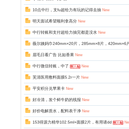
10点中行，支fu超给力有玩的记得去抽
New
明天面试希望顺利拿高分
New
中行转账和支付超给力抽完都是没水
New
薇尔姨妈巾240mm×20片，285mm×8片，420mm×6
眉毛日看广告 比如香果
New
中行微信转账，中了
New
芙清医用敷料面膜5.2r一片
New
平安积分兑苹果卡
New
好冷清，发个鲜牛奶的线报
New
好价电解质水，配料表干净
New
153得源力精华102.5ml+面膜2片，有用请dd
N