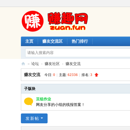
主页
赚友交流区
热门排行
»
论坛
›
赚友社区
›
赚友交流
赚
赚友交流
今日:
0
|
主题:
62336
|
排名:
3
趣
网
子版块
豆组作业
网友分享的小组的线报答案！
发新帖