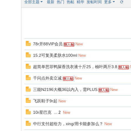
全部主题
最新
热门
热帖
精华
发帖时间
更多
78r开88VIP会员
New
15.2可复美柔肤水100ml
New
超简单芭菲鸭屎香洗衣液十斤25，柚叶两斤3.8
千问点外卖立减
New
三能N2196大概36以内入，需PLUS
New
飞跃鞋子9r起
New
10r星巴克
...
2
New
中行支付超给力，xing/用卡能参加么？
New