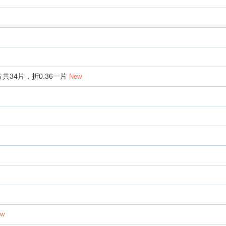
片共34片，折0.36一片
New
ew