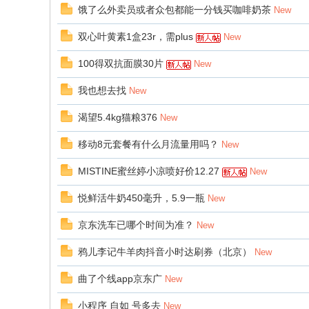
饿了么外卖员或者众包都能一分钱买咖啡奶茶
New
双心叶黄素1盒23r，需plus
New
100得双抗面膜30片
New
我也想去找
New
渴望5.4kg猫粮376
New
移动8元套餐有什么月流量用吗？
New
MISTINE蜜丝婷小凉喷好价12.27
New
悦鲜活牛奶450毫升，5.9一瓶
New
京东洗车已哪个时间为准？
New
鸦儿李记牛羊肉抖音小时达刷券（北京）
New
曲了个线app京东广
New
小程序 自如 号多去
New