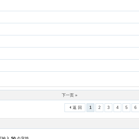
下一页 »
返 回
1
2
3
4
5
6
可输入
50
个字符