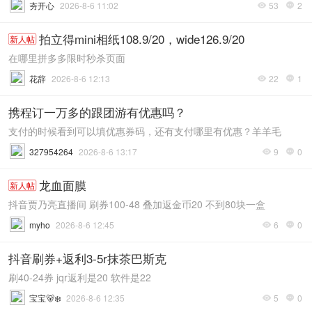
夯开心
2026-8-6 11:02
53
2


拍立得mini相纸108.9/20，wide126.9/20
新人帖
在哪里拼多多限时秒杀页面
花辞
2026-8-6 12:13
22
1


携程订一万多的跟团游有优惠吗？
支付的时候看到可以填优惠券码，还有支付哪里有优惠？羊羊毛
327954264
2026-8-6 13:17
9
0


龙血面膜
新人帖
抖音贾乃亮直播间 刷券100-48 叠加返金币20 不到80块一盒
myho
2026-8-6 12:45
6
0


抖音刷券+返利3-5r抹茶巴斯克
刷40-24券 jqr返利是20 软件是22
宝宝🐻‍❄
2026-8-6 12:35
5
0

