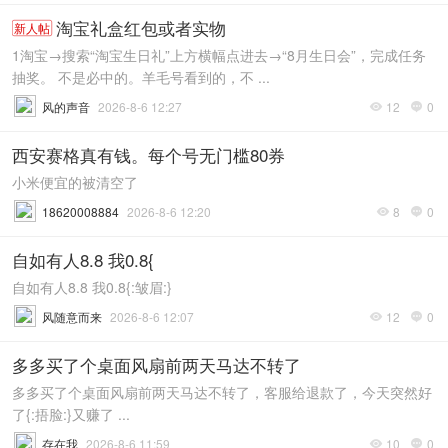
淘宝礼盒红包或者实物
新人帖
1淘宝→搜索“淘宝生日礼”上方横幅点进去→“8月生日会”，完成任务
抽奖。 不是必中的。羊毛号看到的，不 ...
风的声音
2026-8-6 12:27
12
0


西安赛格真有钱。每个号无门槛80券
小米便宜的被清空了
18620008884
2026-8-6 12:20
8
0


自如有人8.8 我0.8{
自如有人8.8 我0.8{:皱眉:}
风随意而来
2026-8-6 12:07
12
0


多多买了个桌面风扇前两天马达不转了
多多买了个桌面风扇前两天马达不转了，客服给退款了，今天突然好
了{:捂脸:}又赚了 ...
存在我
2026-8-6 11:59
10
0

