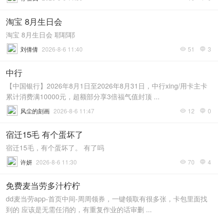
淘宝 8月生日会
淘宝 8月生日会 耶耶耶
刘倩倩
2026-8-6 11:40
51
3


中行
【中国银行】2026年8月1日至2026年8月31日，中行xing/用卡主卡
累计消费满10000元，超额部分享3倍福气值封顶 ...
风尘的刻画
2026-8-6 11:47
12
0


宿迁15毛 有个蛋坏了
宿迁15毛，有个蛋坏了。 有了吗
许妍
2026-8-6 11:30
70
4


免费麦当劳多汁柠柠
dd麦当劳app-首页中间-周周领券，一键领取有很多张，卡包里面找
到的 应该是无需任消的，有重复作业的话审删 ...