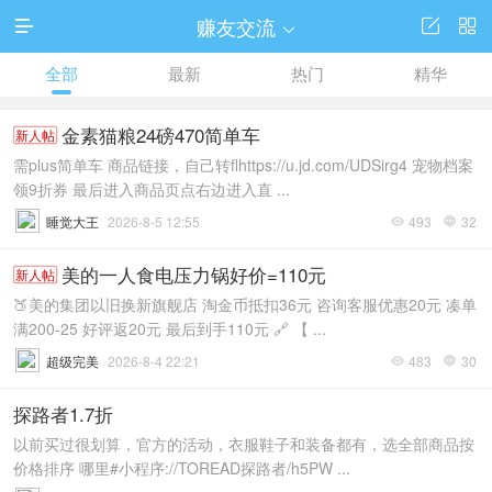
赚友交流




全部
最新
热门
精华
金素猫粮24磅470简单车
新人帖
需plus简单车 商品链接，自己转flhttps://u.jd.com/UDSirg4 宠物档案
领9折券 最后进入商品页点右边进入直 ...
睡觉大王
2026-8-5 12:55
493
32


美的一人食电压力锅好价=110元
新人帖
🍑美的集团以旧换新旗舰店 淘金币抵扣36元 咨询客服优惠20元 凑单
满200-25 好评返20元 最后到手110元 🔗 【 ...
超级完美
2026-8-4 22:21
483
30


探路者1.7折
以前买过很划算，官方的活动，衣服鞋子和装备都有，选全部商品按
价格排序 哪里#小程序://TOREAD探路者/h5PW ...