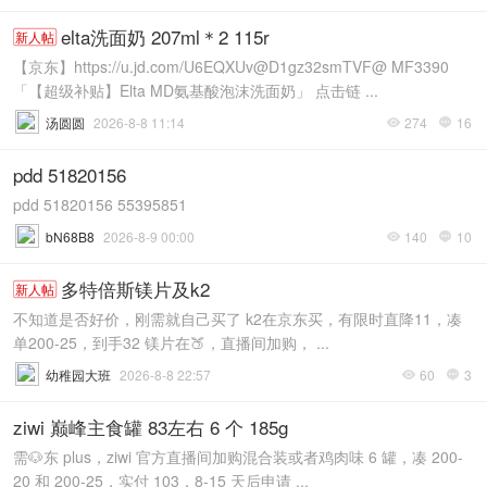
elta洗面奶 207ml＊2 115r
新人帖
【京东】https://u.jd.com/U6EQXUv@D1gz32smTVF@ MF3390
「【超级补贴】Elta MD氨基酸泡沫洗面奶」 点击链 ...
汤圆圆
2026-8-8 11:14
274
16


pdd 51820156
pdd 51820156 55395851
bN68B8
2026-8-9 00:00
140
10


多特倍斯镁片及k2
新人帖
不知道是否好价，刚需就自己买了 k2在京东买，有限时直降11，凑
单200-25，到手32 镁片在🍑，直播间加购， ...
幼稚园大班
2026-8-8 22:57
60
3


ziwi 巅峰主食罐 83左右 6 个 185g
需🐶东 plus，ziwi 官方直播间加购混合装或者鸡肉味 6 罐，凑 200-
20 和 200-25，实付 103，8-15 天后申请 ...