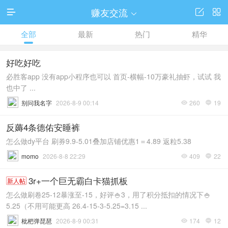
赚友交流




全部
最新
热门
精华
好吃好吃
必胜客app 没有app小程序也可以 首页-横幅-10万豪礼抽虾，试试 我
也中了 ...
别问我名字
2026-8-9 00:14
260
19


反薅4条德佑安睡裤
怎么做dy平台 刷券9.9-5.01叠加店铺优惠1＝4.89 返粒5.38
momo
2026-8-8 22:29
409
22


3r+一个巨无霸白卡猫抓板
新人帖
怎么做刷卷25-12暴涨至-15，好评🍚3，用了积分抵扣的情况下🍚
5.25（不用可能更高 26.4-15-3-5.25=3.15 ...
枇杷弹琵琶
2026-8-9 00:31
174
12

