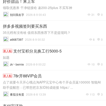
好价甜品！来上车
领取优惠券 干净链接哈 凑200-25plus 不买车神
别问我名字
2026-8-9 00:43
31
0


拼多多视频签到要买东西
35元档有没有啥 值得东西推荐下不是提现吗？
a6687397
2026-8-9 00:32
8
0


支付宝积分兑换工行5000-5
新人帖
如题
zk丶bernie
2026-8-9 00:22
10
0


78r开88VIP会员
新人帖
点了就要今天开心哦点淘APP元宝中心有个开会员返100000 智能AI
助手提醒您：已帮您把京东ID转成链接 https:/ ...
番茄没有蛋
2026-8-8 13:39
113
3


支付宝还款