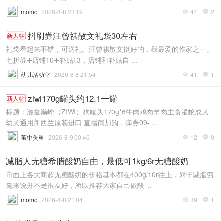
momo
2026-8-8 23:19
44
2


抖刷券汪曾祺散文礼袋30左右
新人帖
礼袋看起来不错，可送礼。汪曾祺散文挺好的，我最爱的作家之一。
七折券➕店铺10➕补贴13，店铺和补贴自 ...
幼儿活动室
2026-8-8 21:54
41
1


ziwi170g罐头约12.1一罐
新人帖
标题：滋益巅峰（ZIWI）狗罐头170g*6牛肉鸡肉羊肉主食湿粮成犬
幼犬通用新西兰原装进口 直播间加购，弹券99- ...
茧中失重
2026-8-9 00:46
12
0


减脂人无糖希腊酸奶自由，最低可1kg/6r无糖酸奶
市面上各大商超无糖酸奶的价格基本都在400g/10r往上，对于减脂穷
鬼来说并不是很友好，所以推荐大家自己做酸 ...
momo
2026-8-8 21:04
39
1

