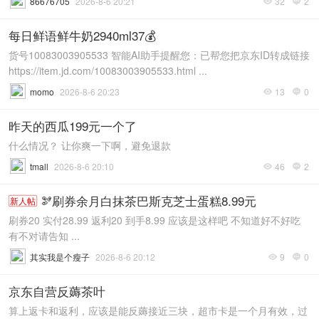
86676705
2026-8-6 20:21
32
2


每日鲜语鲜牛奶2940ml37💰
货号10083003905533 智能AI助手提醒您：已帮您把京东ID转成链接
https://item.jd.com/10083003905533.html ...
momo
2026-8-6 20:23
13
0


昨天的西瓜199元一个了
什么情况？ 让你爽一下啊，避免退款
tmall
2026-8-6 20:10
46
2


🫘刷券余月白抹茶巴斯克芝士蛋糕8.99元
新人帖
刷券20 实付28.99 返利20 到手8.99 应该是这样吧 不知道好不好吃
有不对请告知 ...
其实我是个瘦子
2026-8-6 20:12
9
0


京东自营反薅茶叶
算上返卡和返利，应该是能反薅接近三块，超市卡是一个月有效，过