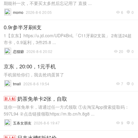
期能补一次，不要买太多然后忘记用了 直接 ...
momo
2026-8-6 20:05
6
0


0.9r参半牙刷6支
1【京东】https://u.jd.com/UDP4BnL「C11牙刷2支装」 2有送24超
市卡，0.9返利，3件25.8 ...
恋猫癖
2026-8-6 20:02
20
0


京东，20:00，1元手机
手机留给你们，我去抢鸡蛋算了
tmall
2026-8-6 19:54
7
0


奶茶免单卡2张，自取
新人帖
送你一张免单卡，请通过任一方式领取 ①去淘宝App搜索提取码：
597L94 ②点击链接领取https://m.tb.cn/h.8g8 ...
五条女朋友
2026-8-6 19:47
9
0


日丰水槽5折好价
新人帖