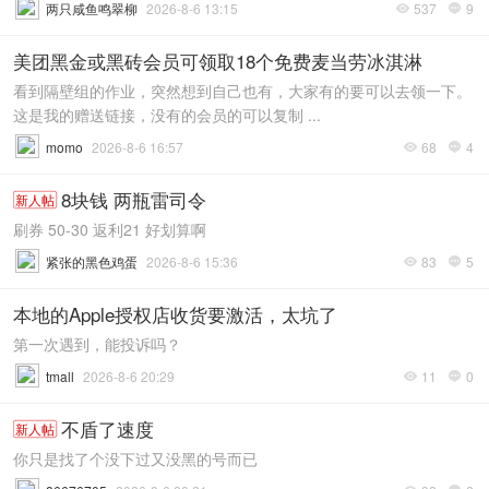
两只咸鱼鸣翠柳
2026-8-6 13:15
537
9


美团黑金或黑砖会员可领取18个免费麦当劳冰淇淋
看到隔壁组的作业，突然想到自己也有，大家有的要可以去领一下。
这是我的赠送链接，没有的会员的可以复制 ...
momo
2026-8-6 16:57
68
4


8块钱 两瓶雷司令
新人帖
刷券 50-30 返利21 好划算啊
紧张的黑色鸡蛋
2026-8-6 15:36
83
5


本地的Apple授权店收货要激活，太坑了
第一次遇到，能投诉吗？
tmall
2026-8-6 20:29
11
0


不盾了速度
新人帖
你只是找了个没下过又没黑的号而已