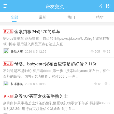
赚友交流




全部
最新
热门
精华
金素猫粮24磅470简单车
新人帖
需plus简单车 商品链接，自己转flhttps://u.jd.com/UDSirg4 宠物档案
领9折券 最后进入商品页点右边进入直 ...
睡觉大王
2026-8-5 12:55
505
32


母婴。babycare尿布台应该是超好价？116r
新人帖
不知道是不是独轮 有用请dddd 第一步 1搜索babycare尿布台，有个
百补的链接。国补+凑消费券，实付303，一淘 ...
长泽雅美
2026-8-6 18:10
61
2


刷券10r买两盒抹茶半熟芝士
新人帖
余月白抹茶半熟芝士焙茶奶酪乳酪蛋糕礼物零食下午茶 抖刷券60-36
返利32.39r 建行首页领微信立减金5r 到手5 ...