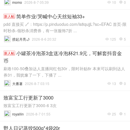
momo
2026-8-7 05:39
10
0


简单作业/哭喊中心天丝短袖33+
新人帖
pdd 直接买 🔗：https://p.pinduoduo.com/ls8qujjL?sc=EFAC 首页-限
时秒杀-领秒杀消费券，有一张服饰7折 ...
捞起月亮🌙
2026-8-6 20:32
125
5


小罐茶冷泡茶3盒送冷泡杯21.9元，可解套抖音金
新人帖
币
刷卷100-50叠加达人直播间红包30r，限时补贴8r 本来可以刷到达人
券31，我犹豫了一下，下播了 ...
大番薯
2026-8-7 03:15
13
0


致富宝工行更新了3000
致富宝工行更新了3000-6 3次
royallin
2026-8-7 01:55
25
1


野人日记蒸饺500g*4袋20r