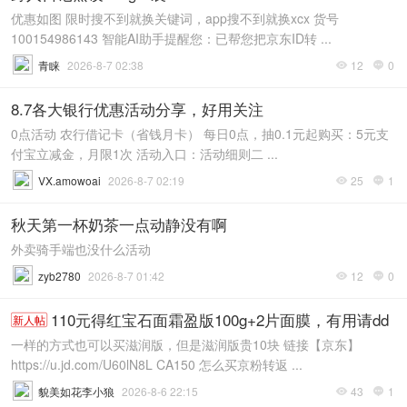
优惠如图 限时搜不到就换关键词，app搜不到就换xcx 货号
100154986143 智能AI助手提醒您：已帮您把京东ID转 ...
青睐
2026-8-7 02:38
12
0


8.7各大银行优惠活动分享，好用关注
0点活动 农行借记卡（省钱月卡） 每日0点，抽0.1元起购买：5元支
付宝立减金，月限1次 活动入口：活动细则二 ...
VX.amowoai
2026-8-7 02:19
25
1


秋天第一杯奶茶一点动静没有啊
外卖骑手端也没什么活动
zyb2780
2026-8-7 01:42
12
0


110元得红宝石面霜盈版100g+2片面膜，有用请dd
新人帖
一样的方式也可以买滋润版，但是滋润版贵10块 链接【京东】
https://u.jd.com/U60lN8L CA150 怎么买京粉转返 ...
貌美如花李小狼
2026-8-6 22:15
43
1

