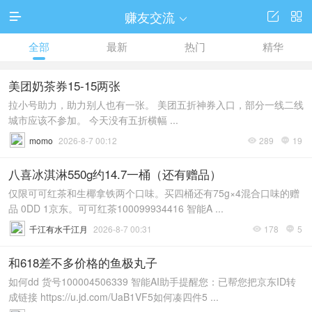
赚友交流




全部
最新
热门
精华
美团奶茶券15-15两张
拉小号助力，助力别人也有一张。 美团五折神券入口，部分一线二线
城市应该不参加。 今天没有五折横幅 ...
momo
2026-8-7 00:12
289
19


八喜冰淇淋550g约14.7一桶（还有赠品）
仅限可可红茶和生椰拿铁两个口味。买四桶还有75g×4混合口味的赠
品 0DD 1京东。可可红茶100099934416 智能A ...
千江有水千江月
2026-8-7 00:31
178
5


和618差不多价格的鱼极丸子
如何dd 货号100004506339 智能AI助手提醒您：已帮您把京东ID转
成链接 https://u.jd.com/UaB1VF5如何凑四件5 ...