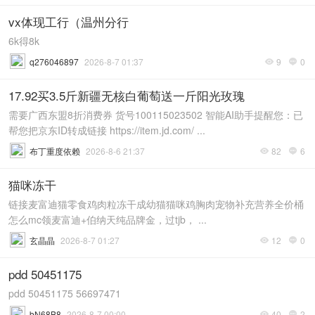
vx体现工行（温州分行
6k得8k
q276046897
2026-8-7 01:37
9
0


17.92买3.5斤新疆无核白葡萄送一斤阳光玫瑰
需要广西东盟8折消费券 货号100115023502 智能AI助手提醒您：已
帮您把京东ID转成链接 https://item.jd.com/ ...
布丁重度依赖
2026-8-6 21:37
82
6


猫咪冻干
链接麦富迪猫零食鸡肉粒冻干成幼猫猫咪鸡胸肉宠物补充营养全价桶
怎么mc领麦富迪+伯纳天纯品牌金，过tjb， ...
玄晶晶
2026-8-7 01:27
12
0


pdd 50451175
pdd 50451175 56697471
bN68B8
2026-8-7 00:00
40
2

