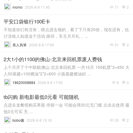
momo
2026-8-8 11:40
71
2


平安口袋银行100E卡
不知道你们有没有，瞎点进去领的，看了下只有20份，现在还有，估
计没啥人知道这个活动 路径，车主月月礼， ...
美人风筝
2026-8-8 17:06
31
2


2大1小的1100的佛山-北京来回机票废人费钱
上个月开了个中联航佛山-北京来回机票 一共16天 150机票*3=450 大
人50基建+100燃油*2*2=600 小孩基建燃油好 ...
18620008884
2026-8-8 17:05
9
0


tb闪购 新电影最低0元看 可能随机
点进去龙餐馆购买界面 停留一会 可能会弹20元无门槛 点击去使用 最
低0元可买 无 ...
bobo酱
2026-8-8 15:18
35
2

