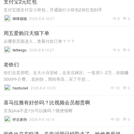
支付宝2元红包
支付宝搜支付宝小荷包，开通旅行小荷包2块红包到手
咪咪猫猫
2026-8-8 16:27
8
0


周五爱购日天猫下单
从哪里页面进入，查看付款订单？？？
twtiwxgu
2026-8-8 16:27
9
0


老铁们
你们去卖房吧。去大小兴安岭，去东北林区。一套房1--2万，你能赚
3000中介费。 卖的快，周转率高，买了不想 ...
haobula4
2026-8-8 16:20
10
0


喜马拉雅有好价吗？比视频会员都贵啊
京东plus不是1分可以换吗？随便领啊
怀念家驹
2026-8-8 16:14
39
3


闲鱼出京东快递，先告诉我已经取走了，给他单号就