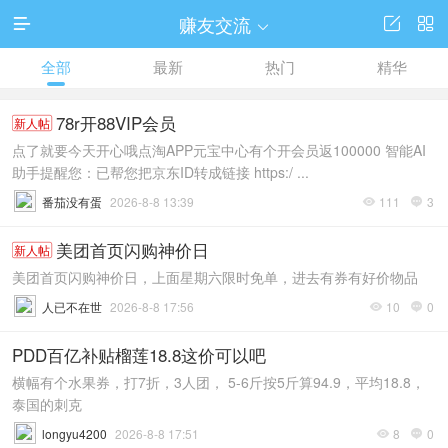
赚友交流




全部
最新
热门
精华
78r开88VIP会员
新人帖
点了就要今天开心哦点淘APP元宝中心有个开会员返100000 智能AI
助手提醒您：已帮您把京东ID转成链接 https:/ ...
番茄没有蛋
2026-8-8 13:39
111
3


美团首页闪购神价日
新人帖
美团首页闪购神价日，上面星期六限时免单，进去有券有好价物品
人已不在世
2026-8-8 17:56
10
0


PDD百亿补贴榴莲18.8这价可以吧
横幅有个水果券，打7折，3人团， 5-6斤按5斤算94.9，平均18.8，
泰国的刺克
longyu4200
2026-8-8 17:51
8
0

