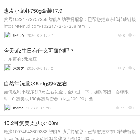
惠发小龙虾750g盒装17.9
货号10224772757258 智能AI助手提醒您：已帮您把京东ID转成链接
https://item.jd.com/10224772757258.htm ...
呀甜心
2026-8-8 17:47
8
0


今天sfz生日有什么可薅的吗？
。东哥的5元京豆
木姨奶
2026-8-8 17:42
7
0


自然堂洗发水650g💰8r左右
如何返利小程序领3元左右礼金，金币过一下，加购停留一会弹限
时-10 凑美妆150再凑消费券（lz是200-20）叠 ...
momo
2026-8-8 17:25
11
0


15.2可复美柔肤水100ml
链接10074943609388 智能AI助手提醒您：已帮您把京东ID转成链接
https://u.jd.com/UgZh63J步骤页面领104-80 ...