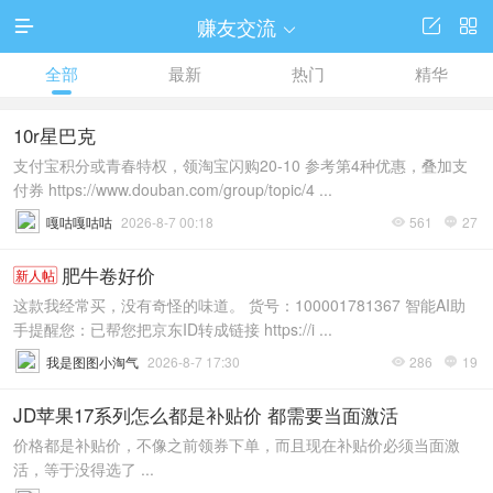
赚友交流




全部
最新
热门
精华
10r星巴克
支付宝积分或青春特权，领淘宝闪购20-10 参考第4种优惠，叠加支
付券 https://www.douban.com/group/topic/4 ...
嘎咕嘎咕咕
2026-8-7 00:18
561
27


肥牛卷好价
新人帖
这款我经常买，没有奇怪的味道。 货号：100001781367 智能AI助
手提醒您：已帮您把京东ID转成链接 https://i ...
我是图图小淘气
2026-8-7 17:30
286
19


JD苹果17系列怎么都是补贴价 都需要当面激活
价格都是补贴价，不像之前领券下单，而且现在补贴价必须当面激
活，等于没得选了 ...