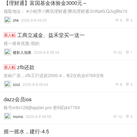
【理财通】富国基金体验金3000元～
领取地址： #小程序://腾讯理财通/腾讯理财通/2nNaKLQJvgBts7d
zhk
2026-8-8 09:20
9
0


工商立减金、益禾堂买一送一
新人帖
摇一摇有优惠-我的
楼影入池塘
2026-8-8 08:34
22
1


zfb还款
新人帖
坐标广东，zfb工行还款2000-4，有2次机会0769没有
zccz
2026-8-8 09:04
8
0


dazz会员ios
账号
xr8v128@appler.pro
密码Ej447769
momo
2026-8-8 08:59
10
0


摇一摇水，建行-4.5