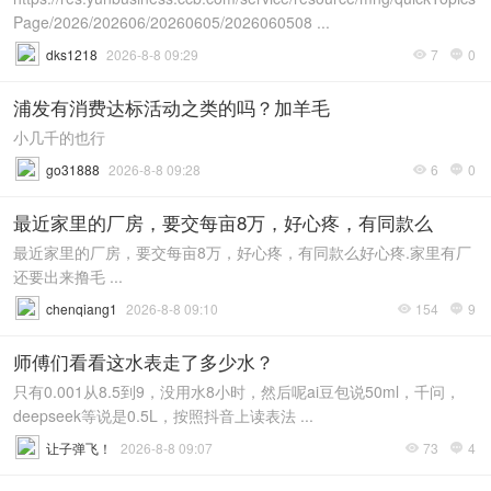
Page/2026/202606/20260605/2026060508 ...
dks1218
2026-8-8 09:29
7
0


浦发有消费达标活动之类的吗？加羊毛
小几千的也行
go31888
2026-8-8 09:28
6
0


最近家里的厂房，要交每亩8万，好心疼，有同款么
最近家里的厂房，要交每亩8万，好心疼，有同款么好心疼.家里有厂
还要出来撸毛 ...
chenqiang1
2026-8-8 09:10
154
9


师傅们看看这水表走了多少水？
只有0.001从8.5到9，没用水8小时，然后呢ai豆包说50ml，千问，
deepseek等说是0.5L，按照抖音上读表法 ...
让子弹飞！
2026-8-8 09:07
73
4

