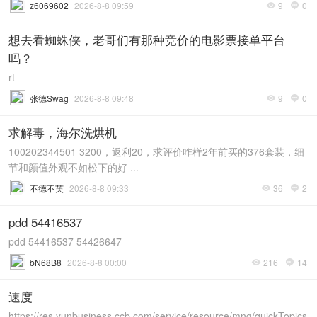
z6069602
2026-8-8 09:59
9
0


想去看蜘蛛侠，老哥们有那种竞价的电影票接单平台
吗？
rt
张德Swag
2026-8-8 09:48
9
0


求解毒，海尔洗烘机
100202344501 3200，返利20，求评价咋样2年前买的376套装，细
节和颜值外观不如松下的好 ...
不德不芙
2026-8-8 09:33
36
2


pdd 54416537
pdd 54416537 54426647
bN68B8
2026-8-8 00:00
216
14


速度
https://res.yunbusiness.ccb.com/service/resource/mng/quickTopics