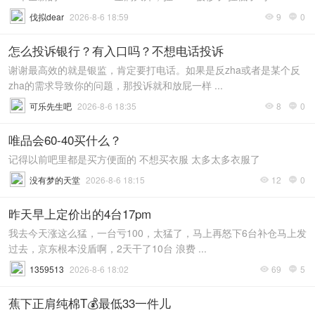
伐拟dear
2026-8-6 18:59
9
0


怎么投诉银行？有入口吗？不想电话投诉
谢谢最高效的就是银监，肯定要打电话。如果是反zha或者是某个反
zha的需求导致你的问题，那投诉就和放屁一样 ...
可乐先生吧
2026-8-6 18:35
8
0


唯品会60-40买什么？
记得以前吧里都是买方便面的 不想买衣服 太多太多衣服了
没有梦的天堂
2026-8-6 18:15
12
0


昨天早上定价出的4台17pm
我去今天涨这么猛，一台亏100，太猛了，马上再怒下6台补仓马上发
过去，京东根本没盾啊，2天干了10台 浪费 ...
1359513
2026-8-6 18:02
69
5


蕉下正肩纯棉T💰最低33一件儿