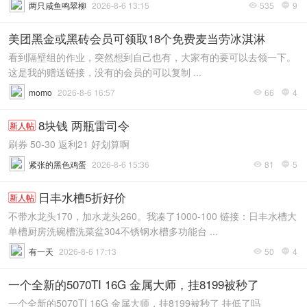
两只咸鱼鸣翠柳
2026-8-6 13:15
535
9


美团黑金或黑砖会员可领取18个免费麦当劳冰淇淋
看到隔壁组的作业，突然想到自己也有，大家有的要可以去领一下。
这是我的赠送链接，没有的会员的可以复制 ...
momo
2026-8-6 16:57
66
4


8块钱 两瓶雷司令
新人帖
刷券 50-30 返利21 好划算啊
紧张的黑色鸡蛋
2026-8-6 15:36
81
5


日丰水槽5折好价
新人帖
不带水龙头170，加水龙头260。我凑了1000-100 链接：日丰水槽大
单槽厨房洗碗槽洗菜盆304不锈钢水槽多功能台 ...
有一天
2026-8-6 17:13
50
4


一个全新的5070TI 16G 金属大师，挂8199被秒了
一个全新的5070TI 16G 金属大师，挂8199被秒了 挂低了吗