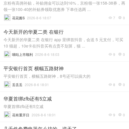
京粉有高佣补贴，补贴佣金可以达到16%，京粉领一张158-38券，再
领一张100-40的补贴券领取优惠券 下单任选两 ...
花花酱S
2026-8-6 18:07
7
0


今天新开的华夏二类 在银行
今天新开的华夏二类 在银行 app 里绑首抖音，会送 5 元支付，可买
10 猫超，10e卡在抖音买有点贵不划算，猫 ...
嘀咕上市顺利
2026-8-6 18:03
9
0


平安银行首页 横幅五路财神
平安银行首页，横幅五路财神，8号还可以搞大的
丢丢丢
2026-8-6 18:01
8
0


华夏首绑zfb还有5立减
华夏首绑zfb还有5立减
花有重开日
2026-8-6 18:01
9
0


几千件免费电器怎么搞的，逆天了