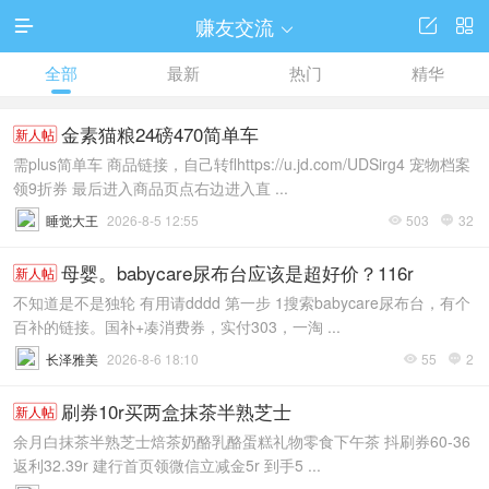
赚友交流




全部
最新
热门
精华
金素猫粮24磅470简单车
新人帖
需plus简单车 商品链接，自己转flhttps://u.jd.com/UDSirg4 宠物档案
领9折券 最后进入商品页点右边进入直 ...
睡觉大王
2026-8-5 12:55
503
32


母婴。babycare尿布台应该是超好价？116r
新人帖
不知道是不是独轮 有用请dddd 第一步 1搜索babycare尿布台，有个
百补的链接。国补+凑消费券，实付303，一淘 ...
长泽雅美
2026-8-6 18:10
55
2


刷券10r买两盒抹茶半熟芝士
新人帖
余月白抹茶半熟芝士焙茶奶酪乳酪蛋糕礼物零食下午茶 抖刷券60-36
返利32.39r 建行首页领微信立减金5r 到手5 ...