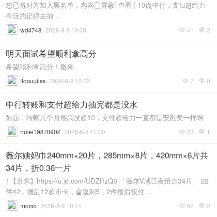
您已将对方加入黑名单，内容已屏蔽[ 查看 ] 10点中行，支fu超给力
有玩的记得去抽 ...
wd4748
2026-8-8 10:00
41
2


明天面试希望顺利拿高分
希望顺利拿高分！撒果
lloouuiiss
2026-8-8 12:02
7
0


中行转账和支付超给力抽完都是没水
如题，转账几个月最高没超10，支付超给力一直都是安慰奖一样啊
hufei19870902
2026-8-8 12:00
23
1


薇尔姨妈巾240mm×20片，285mm×8片，420mm×6片共
34片，折0.36一片
1【京东】https://u.jd.com/UDZHzQ6 「薇尔V感日夜组合34片」 22
件42，赠品12超市卡，🤖返利5，2件最后实付 ...
momo
2026-8-8 10:14
52
2

