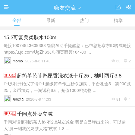
赚友交流




全部
最新
热门
精华
15.2可复美柔肤水100ml
链接10074943609388 智能AI助手提醒您：已帮您把京东ID转成链接
https://u.jd.com/UgZh63J步骤页面领104-80 ...
momo
2026-8-8 11:40
63
2


超简单芭菲鸭屎香洗衣液十斤25，柚叶两斤3.8
新人帖
Dd从我开始买了请Dd 超级简单作业秒杀加购，平台礼金5，凑200减
25，金币加购，一淘返利6.6，充值1000档购物 ...
瑞啾🥰
2026-8-8 11:33
81
4


千问点外卖立减
新人帖
千问对话框测奶茶人格 有2.8AI立减金 我是自己弹出来的，可以输
入“测一测我的奶茶人格”试试 1.8 ...