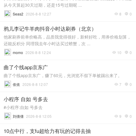
从今天算起30天过期，还是15号过期呢 ...
Seas2
2026-8-8 12:27
8
0


鸦儿李记牛羊肉抖音小时达刷券（北京）
他家刷券前单价略高，品质我觉得很好，新鲜好吃，用券价格划算，
还能反积分 同理我去年小时达买过螃蟹，次 ...
momo
2026-8-8 12:24
10
0


曲了个线app京东广
曲了个线app京东广，赚了60元，光浏览不假下单被踢出来了。
依依
2026-8-8 12:07
7
0


小程序 自如 号多去
#小程序:自如 号多去
刘倩倩
2026-8-8 12:05
9
0


10点中行，支fu超给力有玩的记得去抽