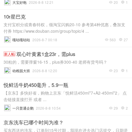
大宝好饱
2026-8-8 12:21
20
1


10r星巴克
支付宝积分或青春特权，领淘宝闪购20-10 参考第4种优惠，叠加支
付券 https://www.douban.com/group/topic/4 ...
嘎咕嘎咕咕
2026-8-7 00:18
563
27


双心叶黄素1盒23r，需plus
新人帖
30粒的，需要弹窗16-15，plus券300-40 老师有货号吗？
幼稚园大班
2026-8-8 12:20
23
1


悦鲜活牛奶450毫升，5.9一瓶
【京东】多快好省，购物上京东「悦鲜活450ml*7+A2-450ml*2」 点
击链接直接打开 或者 ...
一只普通企鹅
2026-8-8 10:54
29
2


京东洗车已哪个时间为准？
买东西送的洗车，订单到15号过期，我现在进去选门店提交，日期是