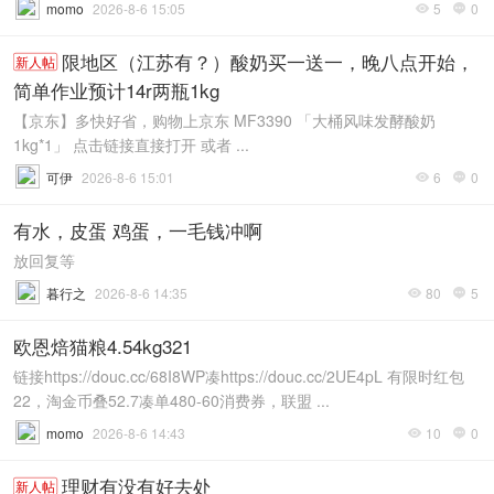
momo
2026-8-6 15:05
5
0


限地区（江苏有？）酸奶买一送一，晚八点开始，
新人帖
简单作业预计14r两瓶1kg
【京东】多快好省，购物上京东 MF3390 「大桶风味发酵酸奶
1kg*1」 点击链接直接打开 或者 ...
可伊
2026-8-6 15:01
6
0


有水，皮蛋 鸡蛋，一毛钱冲啊
放回复等
暮行之
2026-8-6 14:35
80
5


欧恩焙猫粮4.54kg321
链接https://douc.cc/68I8WP凑https://douc.cc/2UE4pL 有限时红包
22，淘金币叠52.7凑单480-60消费券，联盟 ...
momo
2026-8-6 14:43
10
0


理财有没有好去处
新人帖