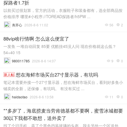
探路者1.7折
以前买过很划算，官方的活动，衣服鞋子和装备都有，选全部商品按
价格排序 哪里#小程序://TOREAD探路者/h5PW ...
夯开心
2026-8-6 11:02
56
2


88vip啥行情啊 怎么这么便宜了
一发鱼 一堆自动回复 85要 优酷挂45没人问 现在价格就这么低？
54+40 15
980011785
2026-8-6 14:07
9
0


想在海鲜市场买台27寸显示器，有坑吗
新人帖
笔记本需要外接一个27寸显示器，想在海鲜市场买台，看到好多鱼小
铺卖的全新，还保修，有坑吗。 有没有买过 ...
haidaotao
2026-8-6 13:58
11
0


**多岁了，海底捞麦当劳肯德基都不要啊，蜜雪冰城都要
30以下我都不敢想，送外卖了
找了个旧手机，弄了个黑色挡风玻璃的头盔，我去另外一个区送外