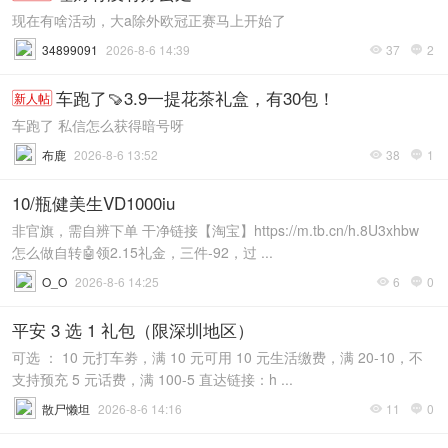
现在有啥活动，大a除外欧冠正赛马上开始了
34899091
2026-8-6 14:39
37
2


车跑了🍠3.9一提花茶礼盒，有30包！
新人帖
车跑了 私信怎么获得暗号呀
布鹿
2026-8-6 13:52
38
1


10/瓶健美生VD1000iu
非官旗，需自辨下单 干净链接【淘宝】https://m.tb.cn/h.8U3xhbw
怎么做自转🤖领2.15礼金，三件-92，过 ...
O_O
2026-8-6 14:25
6
0


平安 3 选 1 礼包（限深圳地区）
可选 ： 10 元打车劵，满 10 元可用 10 元生活缴费，满 20-10，不
支持预充 5 元话费，满 100-5 直达链接：h ...
散尸懒坦
2026-8-6 14:16
11
0

