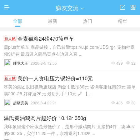
赚友交流




全部
最新
热门
精华
金素猫粮24磅470简单车
新人帖
需plus简单车 商品链接，自己转flhttps://u.jd.com/UDSirg4 宠物档案
领9折券 最后进入商品页点右边进入直 ...
睡觉大王
2026-8-5 12:55
499
32


美的一人食电压力锅好价=110元
新人帖
🍑美的集团以旧换新旗舰店 淘金币抵扣36元 咨询客服优惠20元 凑单
满200-25 好评返20元 最后到手110元 🔗 【 ...
超级完美
2026-8-4 22:21
486
30


温氏黄油鸡肉片超好价 10.12r 350g
我印象里这个应该是最低价了，是那种嫩鸡肉片 直接拍4件，凑plus
的200-25，实付11.25一件，京粉返利1.13左 ...