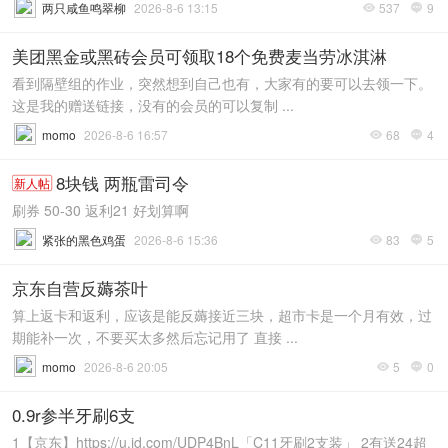
两只咸鱼鸣翠柳
2026-8-6 13:15
537
9


美团黑金或黑砖会员可领取18个免费麦当劳冰淇淋
看到隔壁组的作业，突然想到自己也有，大家有的要可以去领一下。
这是我的赠送链接，没有的会员的可以复制 ...
momo
2026-8-6 16:57
68
4


8块钱 两瓶雷司令
新人帖
刷券 50-30 返利21 好划算啊
紧张的黑色鸡蛋
2026-8-6 15:36
83
5


京东自营反薅茶叶
算上返卡和返利，应该是能反薅接近三块，超市卡是一个月有效，过
期能补一次，不要买太多然后忘记用了 直接 ...
momo
2026-8-6 20:05
5
0


0.9r参半牙刷6支
1【京东】https://u.jd.com/UDP4BnL「C11牙刷2支装」 2有送24超