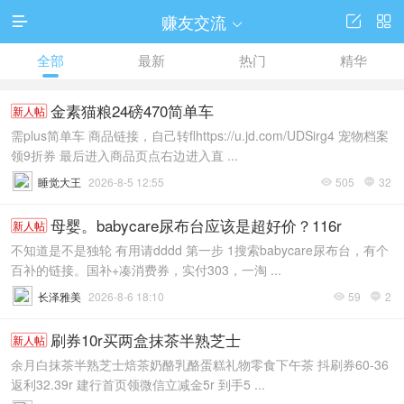
赚友交流




全部
最新
热门
精华
金素猫粮24磅470简单车
新人帖
需plus简单车 商品链接，自己转flhttps://u.jd.com/UDSirg4 宠物档案
领9折券 最后进入商品页点右边进入直 ...
睡觉大王
2026-8-5 12:55
505
32


母婴。babycare尿布台应该是超好价？116r
新人帖
不知道是不是独轮 有用请dddd 第一步 1搜索babycare尿布台，有个
百补的链接。国补+凑消费券，实付303，一淘 ...
长泽雅美
2026-8-6 18:10
59
2


刷券10r买两盒抹茶半熟芝士
新人帖
余月白抹茶半熟芝士焙茶奶酪乳酪蛋糕礼物零食下午茶 抖刷券60-36
返利32.39r 建行首页领微信立减金5r 到手5 ...