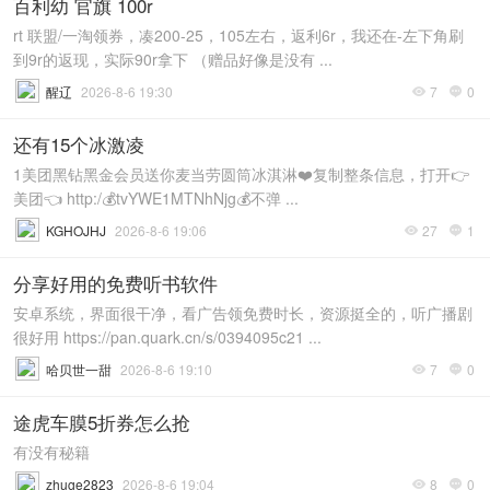
百利幼 官旗 100r
rt 联盟/一淘领券，凑200-25，105左右，返利6r，我还在-左下角刷
到9r的返现，实际90r拿下 （赠品好像是没有 ...
醒辽
2026-8-6 19:30
7
0


还有15个冰激凌
1美团黑钻黑金会员送你麦当劳圆筒冰淇淋❤️复制整条信息，打开👉
美团👈 http:/💰tvYWE1MTNhNjg💰不弹 ...
KGHOJHJ
2026-8-6 19:06
27
1


分享好用的免费听书软件
安卓系统，界面很干净，看广告领免费时长，资源挺全的，听广播剧
很好用 https://pan.quark.cn/s/0394095c21 ...
哈贝世一甜
2026-8-6 19:10
7
0


途虎车膜5折券怎么抢
有没有秘籍
zhuge2823
2026-8-6 19:04
8
0

