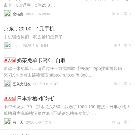
市卡，0.9返利，3件25.8 ...
恋猫癖
2026-8-6 20:02
18
0


京东，20:00，1元手机
手机留给你们，我去抢鸡蛋算了
tmall
2026-8-6 19:54
6
0


奶茶免单卡2张，自取
新人帖
送你一张免单卡，请通过任一方式领取 ①去淘宝App搜索提取码：
597L94 ②点击链接领取https://m.tb.cn/h.8g8 ...
五条女朋友
2026-8-6 19:47
8
0


日丰水槽5折好价
新人帖
不带水龙头170，加水龙头260。我凑了1000-100 链接：日丰水槽大
单槽厨房洗碗槽洗菜盆304不锈钢水槽多功能台 ...
有一天
2026-8-6 17:13
52
4

