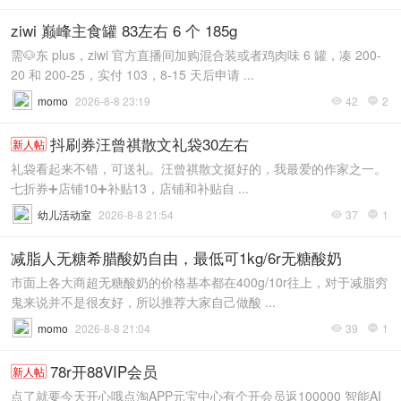
ziwi 巅峰主食罐 83左右 6 个 185g
需🐶东 plus，ziwi 官方直播间加购混合装或者鸡肉味 6 罐，凑 200-
20 和 200-25，实付 103，8-15 天后申请 ...
momo
2026-8-8 23:19
42
2


抖刷券汪曾祺散文礼袋30左右
新人帖
礼袋看起来不错，可送礼。汪曾祺散文挺好的，我最爱的作家之一。
七折券➕店铺10➕补贴13，店铺和补贴自 ...
幼儿活动室
2026-8-8 21:54
37
1


减脂人无糖希腊酸奶自由，最低可1kg/6r无糖酸奶
市面上各大商超无糖酸奶的价格基本都在400g/10r往上，对于减脂穷
鬼来说并不是很友好，所以推荐大家自己做酸 ...
momo
2026-8-8 21:04
39
1


78r开88VIP会员
新人帖
点了就要今天开心哦点淘APP元宝中心有个开会员返100000 智能AI