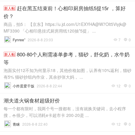
赶在黑五结束前！心相印厨房抽纸5提15r ，算好
新人帖
价？
商品，拍5： 【京东】https://u.jd.com/U1EXYHA@W7Olt5Viyjk@
MF3390 「心相印悬挂式厨房用纸120抽*5提」 ...
Fynree”
2026-8-8 23:03
7
0


800-80个人刚需凑单参考，猫砂，舒化奶，水牛奶
新人帖
等
泡面实付12不知为何显示18，其他价格如图，认养有10%返利，猫砂
有5% 猫砂抄组内作业，其余抄张大妈， ...
小炸蛋爱干饭
2026-8-8 22:44
12
0


潮夫道火锅食材超级好价
每一个都有限时，我两个号一搜都有，没有就换关键词，去小程序
搜，🍚很少，可以消耗e卡超市卡 200-20是 ...
青睐
2026-8-8 22:40
12
0

