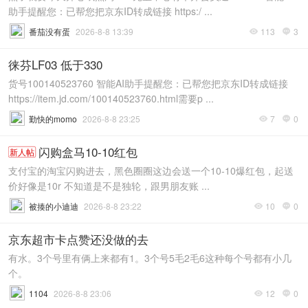
助手提醒您：已帮您把京东ID转成链接 https:/ ...
番茄没有蛋
2026-8-8 13:39
113
3


徕芬LF03 低于330
货号100140523760 智能AI助手提醒您：已帮您把京东ID转成链接
https://item.jd.com/100140523760.html需要p ...
勤快的momo
2026-8-8 23:25
7
0


闪购盒马10-10红包
新人帖
支付宝的淘宝闪购进去，黑色圈圈这边会送一个10-10爆红包，起送
价好像是10r 不知道是不是独轮，跟男朋友账 ...
被揍的小迪迪
2026-8-8 23:22
10
0


京东超市卡点赞还没做的去
有水。3个号里有俩上来都有1。3个号5毛2毛6这种每个号都有小几
个。
1104
2026-8-8 23:06
12
0

