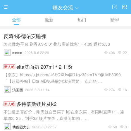
赚友交流




全部
最新
热门
精华
反薅4条德佑安睡裤
怎么做dy平台 刷券9.9-5.01叠加店铺优惠1＝4.89 返粒5.38
momo
2026-8-8 22:29
406
22


elta洗面奶 207ml＊2 115r
新人帖
【京东】https://u.jd.com/U6EQXUv@D1gz32smTVF@ MF3390
「【超级补贴】Elta MD氨基酸泡沫洗面奶」 点击链 ...
汤圆圆
2026-8-8 11:14
274
16


多特倍斯镁片及k2
新人帖
不知道是否好价，刚需就自己买了 k2在京东买，有限时直降11，凑
单200-25，到手32 镁片在🍑，直播间加购， ...
幼稚园大班
2026-8-8 22:57
58
3

