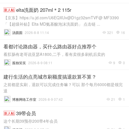
elta洗面奶 207ml＊2 115r
新人帖
【京东】https://u.jd.com/U6EQXUv@D1gz32smTVF@ MF3390
「【超级补贴】Elta MD氨基酸泡沫洗面奶」 点击链 ...
汤圆圆
2026-8-8 11:14
321
16


看都讨论路由器，买什么路由器好点推荐个
看肛肠有老哥说亚瑟A1800,二手，看有卖很多刷机后卖的
孤独笑笑
2026-8-9 08:11
9
0


建行生活的点亮城市刷额度搞退款算不算？
之前都是实刷，退款可以完成任务嘛？可以 那个每月6000都是领完
退
博雅网络工作室
2026-8-9 07:42
21
1


39带会员
新人帖
这个长期39预存200带4年会员