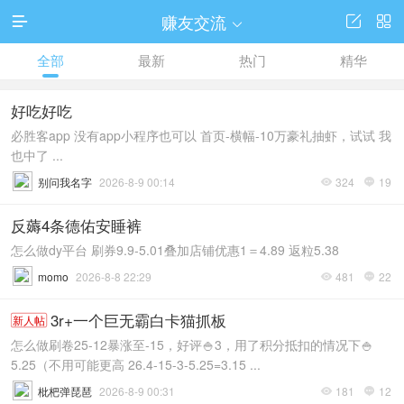
赚友交流




全部
最新
热门
精华
好吃好吃
必胜客app 没有app小程序也可以 首页-横幅-10万豪礼抽虾，试试 我
也中了 ...
别问我名字
2026-8-9 00:14
324
19


反薅4条德佑安睡裤
怎么做dy平台 刷券9.9-5.01叠加店铺优惠1＝4.89 返粒5.38
momo
2026-8-8 22:29
481
22


3r+一个巨无霸白卡猫抓板
新人帖
怎么做刷卷25-12暴涨至-15，好评🍚3，用了积分抵扣的情况下🍚
5.25（不用可能更高 26.4-15-3-5.25=3.15 ...
枇杷弹琵琶
2026-8-9 00:31
181
12

