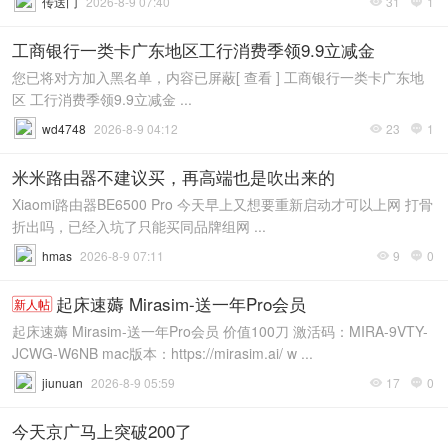
传送门
2026-8-9 07:40
31
1


工商银行一类卡广东地区工行消费季领9.9立减金
您已将对方加入黑名单，内容已屏蔽[ 查看 ] 工商银行一类卡广东地
区 工行消费季领9.9立减金 ...
wd4748
2026-8-9 04:12
23
1


米米路由器不建议买，再高端也是吹出来的
Xiaomi路由器BE6500 Pro 今天早上又想要重新启动才可以上网 打骨
折出吗，已经入坑了只能买同品牌组网 ...
hmas
2026-8-9 07:11
9
0


起床速薅 Mirasim-送一年Pro会员
新人帖
起床速薅 Mirasim-送一年Pro会员 价值100刀 激活码：MIRA-9VTY-
JCWG-W6NB mac版本：https://mirasim.ai/ w ...
jiunuan
2026-8-9 05:59
17
0


今天京广马上突破200了