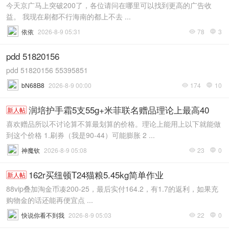
今天京广马上突破200了，各位请问在哪里可以找到更高的广告收
益。 我现在刷都不行海南的都上不去 ...
依依
2026-8-9 05:31
78
3


pdd 51820156
pdd 51820156 55395851
bN68B8
2026-8-9 00:00
174
10


润培护手霜5支55g+米菲联名赠品理论上最高40
新人帖
喜欢赠品所以不讨论算不算最划算的价格。理论上能用上以下就能做
到这个价格 1.刷券（我是90-44）可能膨胀 2 ...
神魔钦
2026-8-9 05:08
23
0


162r买纽顿T24猫粮5.45kg简单作业
新人帖
88vip叠加淘金币凑200-25，最后实付164.2，有1.7的返利，如果充
购物金的话还能再便宜点 ...
快说你看不到我
2026-8-9 05:03
22
0

