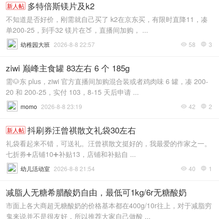
多特倍斯镁片及k2
新人帖
不知道是否好价，刚需就自己买了 k2在京东买，有限时直降11，凑
单200-25，到手32 镁片在🍑，直播间加购， ...
幼稚园大班
2026-8-8 22:57
58
3


ziwi 巅峰主食罐 83左右 6 个 185g
需🐶东 plus，ziwi 官方直播间加购混合装或者鸡肉味 6 罐，凑 200-
20 和 200-25，实付 103，8-15 天后申请 ...
momo
2026-8-8 23:19
42
2


抖刷券汪曾祺散文礼袋30左右
新人帖
礼袋看起来不错，可送礼。汪曾祺散文挺好的，我最爱的作家之一。
七折券➕店铺10➕补贴13，店铺和补贴自 ...
幼儿活动室
2026-8-8 21:54
40
1


减脂人无糖希腊酸奶自由，最低可1kg/6r无糖酸奶
市面上各大商超无糖酸奶的价格基本都在400g/10r往上，对于减脂穷
鬼来说并不是很友好，所以推荐大家自己做酸 ...