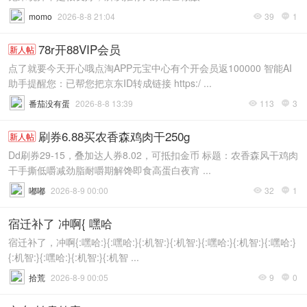
momo
2026-8-8 21:04
39
1


78r开88VIP会员
新人帖
点了就要今天开心哦点淘APP元宝中心有个开会员返100000 智能AI
助手提醒您：已帮您把京东ID转成链接 https:/ ...
番茄没有蛋
2026-8-8 13:39
113
3


刷券6.88买农香森鸡肉干250g
新人帖
Dd刷券29-15，叠加达人券8.02，可抵扣金币 标题：农香森风干鸡肉
干手撕低嚼减劲脂耐嚼期解馋即食高蛋白夜宵 ...
嘟嘟
2026-8-9 00:00
32
1


宿迁补了 冲啊{ 嘿哈
宿迁补了，冲啊{:嘿哈:}{:嘿哈:}{:机智:}{:机智:}{:嘿哈:}{:机智:}{:嘿哈:}
{:机智:}{:嘿哈:}{:机智:}{:机智 ...
拾荒
2026-8-9 00:05
9
0

