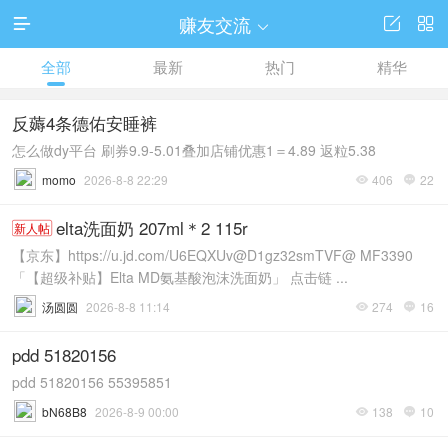
赚友交流




全部
最新
热门
精华
反薅4条德佑安睡裤
怎么做dy平台 刷券9.9-5.01叠加店铺优惠1＝4.89 返粒5.38
momo
2026-8-8 22:29
406
22


elta洗面奶 207ml＊2 115r
新人帖
【京东】https://u.jd.com/U6EQXUv@D1gz32smTVF@ MF3390
「【超级补贴】Elta MD氨基酸泡沫洗面奶」 点击链 ...
汤圆圆
2026-8-8 11:14
274
16


pdd 51820156
pdd 51820156 55395851
bN68B8
2026-8-9 00:00
138
10

