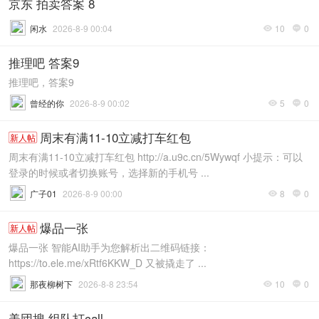
京东 拍卖答案 8
闲水
2026-8-9 00:04
10
0


推理吧 答案9
推理吧，答案9
曾经的你
2026-8-9 00:02
5
0


周末有满11-10立减打车红包
新人帖
周末有满11-10立减打车红包 http://a.u9c.cn/5Wywqf 小提示：可以
登录的时候或者切换账号，选择新的手机号 ...
广子01
2026-8-9 00:00
8
0


爆品一张
新人帖
爆品一张 智能AI助手为您解析出二维码链接：
https://to.ele.me/xRtf6KKW_D 又被撬走了 ...
那夜柳树下
2026-8-8 23:54
10
0


美団搜 组队打call