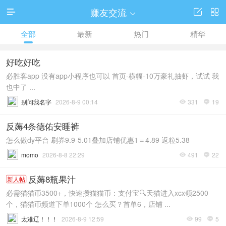
赚友交流




全部
最新
热门
精华
好吃好吃
必胜客app 没有app小程序也可以 首页-横幅-10万豪礼抽虾，试试 我
也中了 ...
别问我名字
2026-8-9 00:14
331
19


反薅4条德佑安睡裤
怎么做dy平台 刷券9.9-5.01叠加店铺优惠1＝4.89 返粒5.38
momo
2026-8-8 22:29
491
22


反薅8瓶果汁
新人帖
必需猫猫币3500+，快速攒猫猫币：支付宝🔍天猫进入xcx领2500
个，猫猫币频道下单1000个 怎么买？首单6，店铺 ...
太难辽！！！
2026-8-9 12:59
99
5

