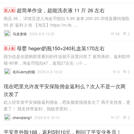
超简单作业，超能洗衣液 11 斤 26 左右
新人帖
商品 36， 详情页进入淘金币抵扣 5.99 凑单 200-25.详情直播间领取
95 折 返利 2 块 【淘宝】https://m.tb. ...
乌龙拿铁
2026-8-9 13:35
58
2


母婴 hegen奶瓶150+240礼盒装170左右
新人帖
因为也是在团购群里看到的作业就不设置问答了 挺简单的，返利软件
领-80券，淘金币抵扣47，返现27左右（小 ...
名叫Jerry的猫
2026-8-9 16:42
8
0


现在吧里允许发平安保险佣金返利么？次人不是一次两
次发了
此人经常发平安保险返利佣金，吧友都发现很多次了 再不支持发，更
废了！ 我支持带返利，我能享受到 ...
chenqiang1
2026-8-9 16:15
37
2


平安意外险168，返利5到10元，刚问了平安业务员！