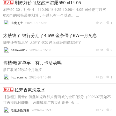
刷券好价可悠然沐浴露550ml14.05
新人帖
刷券50-30，礼金-4，fl10.96 到手25-10.96=14.05 同价也可以买
650ml的替换装更划算，不过只有一个味道。 ...
有食芝士
2026-8-9 15:52
23
1


太缺钱了 银行分期了4.5W 金条借了6W一月免息
哪里还有低息的 太难了 这次过后你还想借就难了
helloworld2
2026-8-9 15:38
31
2


青桔/哈罗单车，有月卡活动吗
浙江联通25买2个月哈罗
liuxiaoming
2026-8-9 15:46
27
1


拉芳香氛洗发水
新人帖
【教程】抖音如何叠加返利和抖音商城的金币/积分（202607开始不
可再提现只能抵... 🎶商城看广告页面刷券+金 ...
哈密瓜圆舞曲
2026-8-9 15:15
12
0

