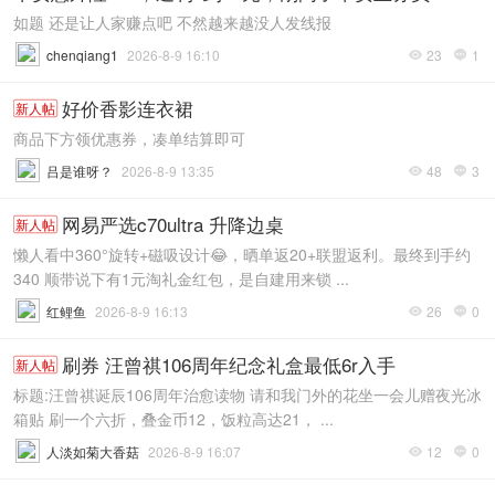
如题 还是让人家赚点吧 不然越来越没人发线报
chenqiang1
2026-8-9 16:10
23
1


好价香影连衣裙
新人帖
商品下方领优惠券，凑单结算即可
吕是谁呀？
2026-8-9 13:35
48
3


网易严选c70ultra 升降边桌
新人帖
懒人看中360°旋转+磁吸设计😂，晒单返20+联盟返利。最终到手约
340 顺带说下有1元淘礼金红包，是自建用来锁 ...
红鲤鱼
2026-8-9 16:13
26
0


刷券 汪曾祺106周年纪念礼盒最低6r入手
新人帖
标题:汪曾祺诞辰106周年治愈读物 请和我门外的花坐一会儿赠夜光冰
箱贴 刷一个六折，叠金币12，饭粒高达21， ...
人淡如菊大香菇
2026-8-9 16:07
12
0

