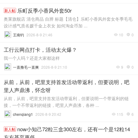
乐町反季小香风外套50r
新人帖
奥莱旗舰店 清仓商品 自辨 标题【清仓】乐町小香风外套女冬季毛毛
设计感气质名媛千金上衣女 如何淘金币加 ...
王南钓
2026-8-9 21:46
10
0


工行云网点打卡，活动太火爆？
我一个人吗？还是大家都这样
一直撸毛一直爽
2026-8-9 21:10
9
0


从前，从前，吧里支持首发活动带返利，但要说明，吧
里人声鼎沸，怀念呀
从前，从前，吧里支持首发活动带返利，但要说明一个带返利的链
接，一个不带返利的链接，吧里人声鼎沸，各种 ...
chenqiang1
2026-8-9 20:42
115
6


now小知己72粒三盒300左右，还有一个是12粒14
新人帖
左右甚至更低