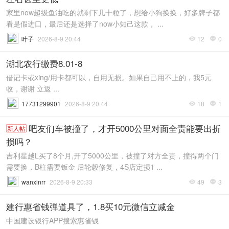
家里now超级鱼油吃的就剩下几十粒了，想给小狗换换，好多牌子都
看是假进口，最后还是选择了now小知己这款， ...
叶子
2026-8-9 20:44
12
0


湖北农行缴费8.01-8
借记卡或xing/用卡都可以，自用无损。如果自己用不上的，我5元
收，谢谢 立返 ...
17731299901
2026-8-9 20:44
18
1


吧友们车被撞了，才开5000公里对面全责能要出折
新人帖
损吗？
吉利星越L买了8个月,开了5000公里，被撞了对方全责，撞得两个门
需要换，B柱需要钣金 后轮毂修复，4S店定损1 ...
wanxinrr
2026-8-9 20:33
49
3


建行惠省钱弹道具了，1.8买10元微信立减金
中国建设银行APP搜索惠省钱