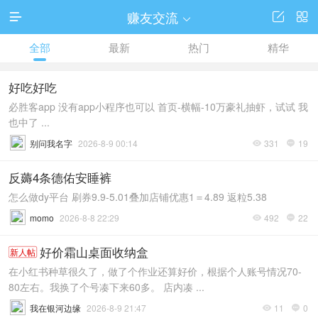
赚友交流




全部
最新
热门
精华
好吃好吃
必胜客app 没有app小程序也可以 首页-横幅-10万豪礼抽虾，试试 我
也中了 ...
别问我名字
2026-8-9 00:14
331
19


反薅4条德佑安睡裤
怎么做dy平台 刷券9.9-5.01叠加店铺优惠1＝4.89 返粒5.38
momo
2026-8-8 22:29
492
22


好价霜山桌面收纳盒
新人帖
在小红书种草很久了，做了个作业还算好价，根据个人账号情况70-
80左右。我换了个号凑下来60多。 店内凑 ...
我在银河边缘
2026-8-9 21:47
11
0

