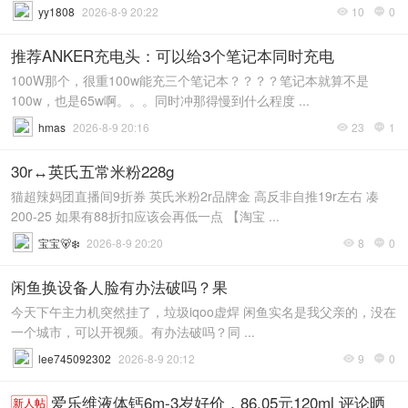
yy1808
2026-8-9 20:22
10
0


推荐ANKER充电头：可以给3个笔记本同时充电
100W那个，很重100w能充三个笔记本？？？？笔记本就算不是
100w，也是65w啊。。。同时冲那得慢到什么程度 ...
hmas
2026-8-9 20:16
23
1


30r↔️英氏五常米粉228g
猫超辣妈团直播间9折券 英氏米粉2r品牌金 高反非自推19r左右 凑
200-25 如果有88折扣应该会再低一点 【淘宝 ...
宝宝🐻‍❄
2026-8-9 20:20
8
0


闲鱼换设备人脸有办法破吗？果
今天下午主力机突然挂了，垃圾iqoo虚焊 闲鱼实名是我父亲的，没在
一个城市，可以开视频。有办法破吗？同 ...
lee745092302
2026-8-9 20:12
9
0


爱乐维液体钙6m-3岁好价，86.05元120ml 评论晒
新人帖