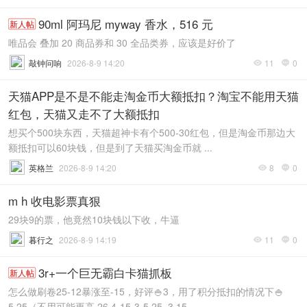
90ml 阿玛尼 myway 香水，516 元
新人帖
唯品会 叠加 20 商品券和 30 全品类券，应该是好价了
敲钟问响
2026-8-9 14:20
11
0


天猫APP是不是不能走淘金币大额抵扣？淘宝不能用天猫
红包，天猫又走不了大额抵扣
想买个500块东西，天猫超神卡有个500-30红包，但是淘金币那边大
额抵扣可以60块钱，但是到了天猫买淘金币就 ...
英格兰
2026-8-9 14:20
8
0


m h 收电影票真狠
29块9的票，他竟然10块钱以下收，牛逼
暮行之
2026-8-9 14:19
11
0


3r+一个巨无霸白卡猫抓板
新人帖
怎么做刷卷25-12暴涨至-15，好评🍚3，用了积分抵扣的情况下🍚
5.25（不用可能更高 26.4-15-3-5.25=3.15 ...