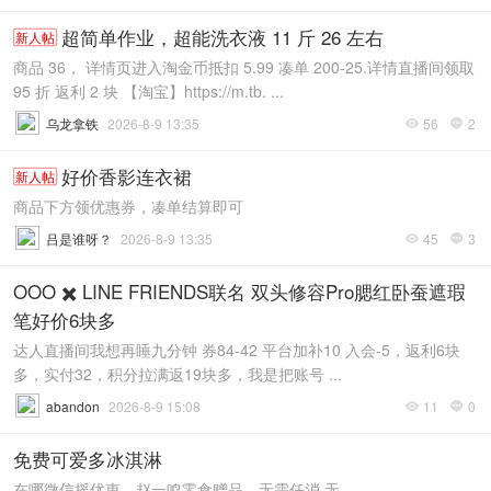
超简单作业，超能洗衣液 11 斤 26 左右
新人帖
商品 36， 详情页进入淘金币抵扣 5.99 凑单 200-25.详情直播间领取
95 折 返利 2 块 【淘宝】https://m.tb. ...
乌龙拿铁
2026-8-9 13:35
56
2


好价香影连衣裙
新人帖
商品下方领优惠券，凑单结算即可
吕是谁呀？
2026-8-9 13:35
45
3


OOO ✖️ LINE FRIENDS联名 双头修容Pro腮红卧蚕遮瑕
笔好价6块多
达人直播间我想再睡九分钟 券84-42 平台加补10 入会-5，返利6块
多，实付32，积分拉满返19块多，我是把账号 ...
abandon
2026-8-9 15:08
11
0


免费可爱多冰淇淋
在哪微信摇优惠，赵一鸣零食赠品，无需任消 无