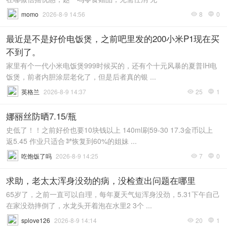
momo
2026-8-9 14:56
8
0


最近是不是好价电饭煲，之前吧里发的200小米P1现在买
不到了。
家里有个一代小米电饭煲999时候买的，还有个十元风暴的夏普IH电
饭煲，前者内胆涂层老化了，但是后者真的银 ...
英格兰
2026-8-9 14:37
25
1


娜丽丝防晒7.15/瓶
史低了！！之前好价也要10块钱以上 140ml刷59-30 17.3金币以上
返5.45 作业只适合🫘恢复到60%的姐妹 ...
吃饱饭了吗
2026-8-9 14:25
7
0


求助，老太太浑身没劲的病，没检查出问题在哪里
65岁了，之前一直可以自理，每年夏天气短浑身没劲，5.31下午自己
在家没劲摔倒了，水龙头开着泡在水里2 3个 ...
splove126
2026-8-9 14:14
20
1

