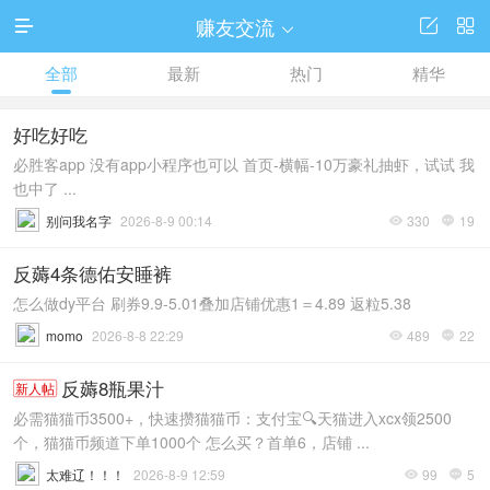
赚友交流




全部
最新
热门
精华
好吃好吃
必胜客app 没有app小程序也可以 首页-横幅-10万豪礼抽虾，试试 我
也中了 ...
别问我名字
2026-8-9 00:14
330
19


反薅4条德佑安睡裤
怎么做dy平台 刷券9.9-5.01叠加店铺优惠1＝4.89 返粒5.38
momo
2026-8-8 22:29
489
22


反薅8瓶果汁
新人帖
必需猫猫币3500+，快速攒猫猫币：支付宝🔍天猫进入xcx领2500
个，猫猫币频道下单1000个 怎么买？首单6，店铺 ...
太难辽！！！
2026-8-9 12:59
99
5

