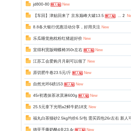
jd800-80
New
【车回】津贴回来了 京东巅峰大罐13.5
...
2
N
8.8各大银行优惠活动分享，好用关注
New
乐瓜睡觉抱枕粉红猪超好价
New
宜得利宽版蝴蝶椅350r左右
New
江苏工会爱购月月刷可以领了
New
原切肥牛卷23.5元/斤
New
自然光环6磅153
New
45r初透抹茶冰淇淋600g
New
25.5元拿下光明a2鲜牛奶18支
New
福丸白茶猫砂2.5kg均价6.5/包 需买四包26r左右 新人
德亚手撕奶酪4盒23.4r
New