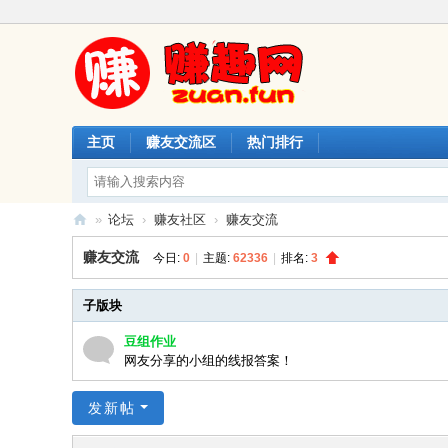
主页
赚友交流区
热门排行
»
论坛
›
赚友社区
›
赚友交流
赚
赚友交流
今日:
0
|
主题:
62336
|
排名:
3
趣
网
子版块
豆组作业
网友分享的小组的线报答案！
发新帖