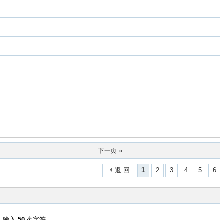
下一页 »
返 回
1
2
3
4
5
6
可输入
50
个字符