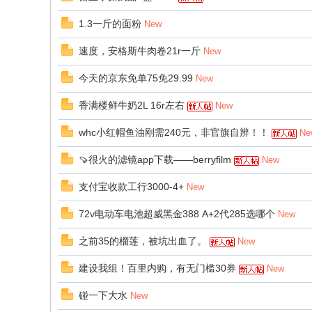
1.3一斤的面粉
New
速度，安格斯牛肉卷21r一斤
New
今天的京东免单75免29.99
New
香满楼鲜牛奶2L 16r左右
New
whc小红帽鱼油刚需240元，非官旗自辨！！
Ne
🍠很火的滤镜app下载——berryfilm
New
支付宝收款工行3000-4+
New
72v电动车电池超威黑金388 A+2代285选哪个
New
之前35的榴莲，被坑出血了。
New
建设我组！百里内购，有无门槛30券
New
碰一下大水
New