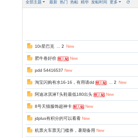
全部主题
最新
热门
热帖
精华
发帖时间
更多
10r星巴克
...
2
New
肥牛卷好价
New
pdd 54416537
New
淘宝闪购有水16-16，有用请dd
...
2
New
阿迪冰淇淋T头鞋最低180出头
New
8号天猫服饰超神卡
New
jdplus有积分的可以看看
New
机票火车票无门槛券，暑期备用
New