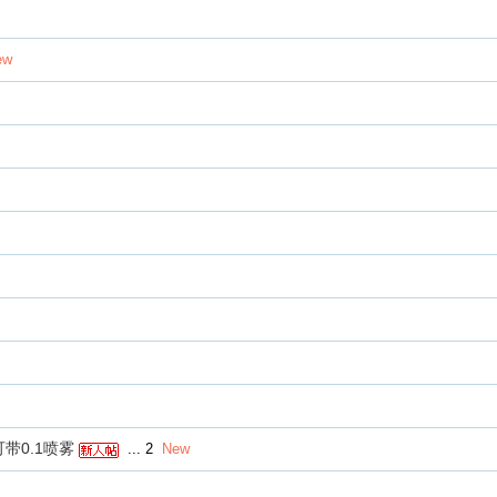
ew
可带0.1喷雾
...
2
New