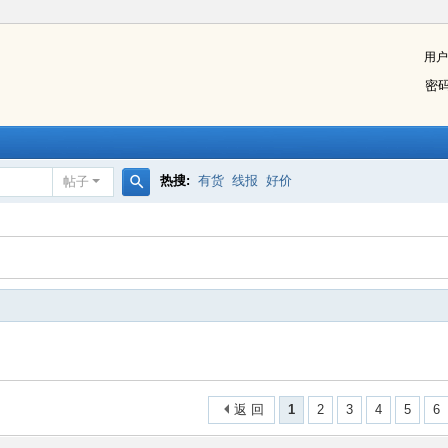
用户
密
热搜:
有货
线报
好价
帖子
搜
索
返 回
1
2
3
4
5
6