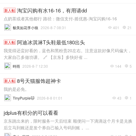
淘宝闪购有水16-16，有用请dd
新人帖
点奶茶或者其他都行 路径：微信支付-摇优惠-淘宝闪购16-16
貌美如花李小狼
2026-8-7 08:31
401
21


阿迪冰淇淋T头鞋最低180出头
新人帖
我觉得还蛮好看的，蓝色和黑粉贵20左右。注意这款好像尺码偏大，
大家自己多做功课。 🔗 【京东】多快好省 ...
時雨
2026-8-7 12:30
144
5


8号天猫服饰超神卡
新人帖
我的是必免。
TinyPurple🐱
2026-8-8 01:01
43
1


jdplus有积分的可以看看
京东跳出来的，限时服务一天后结束 顺便问一下滴滴这个月卡是兑换
后立马到账还是发个券自己输入号码到账， ...