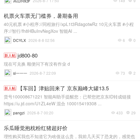
高山o我梦
2026-8-7 17:50
149
9


机票火车票无门槛券，暑期备用
40元机票 #小程序://同程旅行/xpL1t3RdagotwRz 10元火车票 #小程
序://智行/fh8HBuInvNegXov 智能AI ...
DCYLX
2026-8-8 02:56
6
0


jd800-80
新人帖
现在可兑换 顺便问下有没有作业 d
si一一一
2026-8-7 22:09
73
2


【车回】津贴回来了 京东巅峰大罐13.5
新人帖
货号100008671221 智能AI助手提醒您：已帮您把京东ID转成链接
https://u.jd.com/U1ZL4eW 混合 100015419308 ...
pangzi
2026-8-7 00:20
433
29


乐瓜睡觉抱枕粉红猪超好价
理性购买我也不知道它为啥值这么贵，我前几天买了恐龙的，感觉也