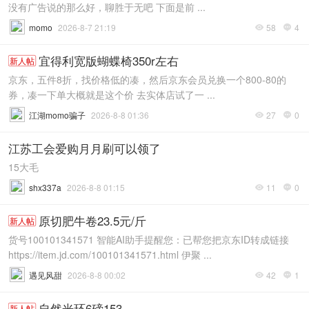
没有广告说的那么好，聊胜于无吧 下面是前 ...
momo
2026-8-7 21:19
58
4


宜得利宽版蝴蝶椅350r左右
新人帖
京东，五件8折，找价格低的凑，然后京东会员兑换一个800-80的
券，凑一下单大概就是这个价 去实体店试了一 ...
江湖momo骗子
2026-8-8 01:36
27
0


江苏工会爱购月月刷可以领了
15大毛
shx337a
2026-8-8 01:15
11
0


原切肥牛卷23.5元/斤
新人帖
货号100101341571 智能AI助手提醒您：已帮您把京东ID转成链接
https://item.jd.com/100101341571.html 伊聚 ...
遇见风甜
2026-8-8 00:02
42
1


自然光环6磅153
新人帖