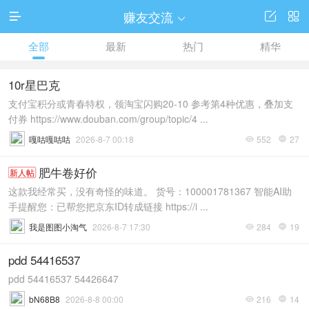
赚友交流




全部
最新
热门
精华
10r星巴克
支付宝积分或青春特权，领淘宝闪购20-10 参考第4种优惠，叠加支
付券 https://www.douban.com/group/topic/4 ...
嘎咕嘎咕咕
2026-8-7 00:18
552
27


肥牛卷好价
新人帖
这款我经常买，没有奇怪的味道。 货号：100001781367 智能AI助
手提醒您：已帮您把京东ID转成链接 https://i ...
我是图图小淘气
2026-8-7 17:30
284
19


pdd 54416537
pdd 54416537 54426647
bN68B8
2026-8-8 00:00
216
14

