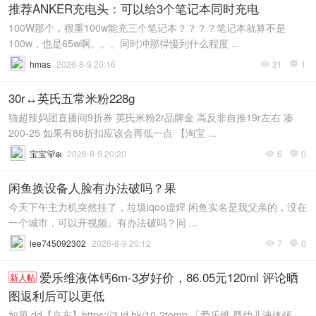
推荐ANKER充电头：可以给3个笔记本同时充电
100W那个，很重100w能充三个笔记本？？？？笔记本就算不是
100w，也是65w啊。。。同时冲那得慢到什么程度 ...
hmas
2026-8-9 20:16
21
1


30r↔️英氏五常米粉228g
猫超辣妈团直播间9折券 英氏米粉2r品牌金 高反非自推19r左右 凑
200-25 如果有88折扣应该会再低一点 【淘宝 ...
宝宝🐻‍❄
2026-8-9 20:20
6
0


闲鱼换设备人脸有办法破吗？果
今天下午主力机突然挂了，垃圾iqoo虚焊 闲鱼实名是我父亲的，没在
一个城市，可以开视频。有办法破吗？同 ...
lee745092302
2026-8-9 20:12
7
0


爱乐维液体钙6m-3岁好价，86.05元120ml 评论晒
新人帖
图返利后可以更低
如题 dd【京东】https://3.jd.hk/10-2tomp 「爱乐维 婴幼儿液体钙」