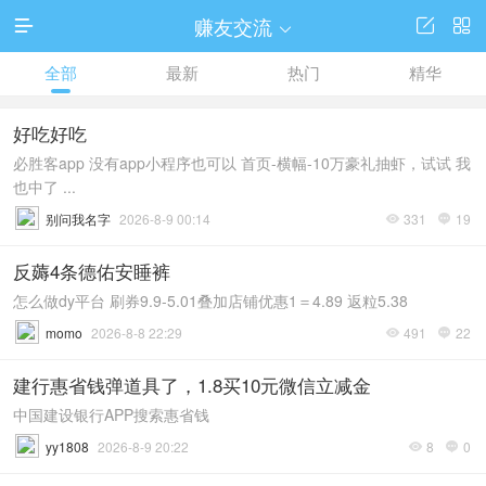
赚友交流




全部
最新
热门
精华
好吃好吃
必胜客app 没有app小程序也可以 首页-横幅-10万豪礼抽虾，试试 我
也中了 ...
别问我名字
2026-8-9 00:14
331
19


反薅4条德佑安睡裤
怎么做dy平台 刷券9.9-5.01叠加店铺优惠1＝4.89 返粒5.38
momo
2026-8-8 22:29
491
22


建行惠省钱弹道具了，1.8买10元微信立减金
中国建设银行APP搜索惠省钱
yy1808
2026-8-9 20:22
8
0

