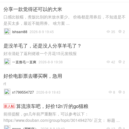
分享一款觉得还可以的大米
口感比较糯，煮饭比别的米放水要少。 价格都是用券后，不知道是不
是买太多，最近不能用券。 啥方案 ...
lshsam88
2026-8-9 19:45
35
2


是没羊毛了，还是没人分享羊毛了？
好冷清处了返利佬谁一个月花15元发线报
一直撸毛一直爽
2026-8-9 19:38
42
2


好价电影票去哪买啊，急用
rt
x1799554727
2026-8-9 19:43
8
0


算流浪车吧，好价12r/斤的go猫粮
新人帖
前排提醒，go几年前严重翻车，可以参考以下：
https://www.douban.com/group/topic/301494270/ 正文： 标题 ...
moon（网豹版）
2026-8-9 19:40
12
0

