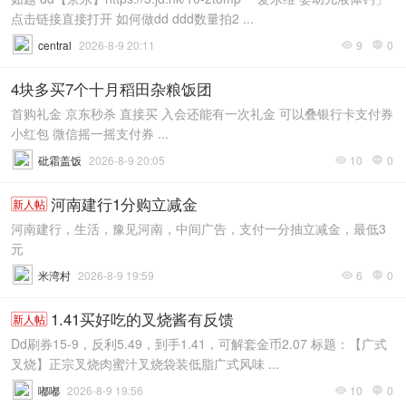
点击链接直接打开 如何做dd ddd数量拍2 ...
central
2026-8-9 20:11
9
0


4块多买7个十月稻田杂粮饭团
首购礼金 京东秒杀 直接买 入会还能有一次礼金 可以叠银行卡支付券
小红包 微信摇一摇支付券 ...
砒霜盖饭
2026-8-9 20:05
10
0


河南建行1分购立减金
新人帖
河南建行，生活，豫见河南，中间广告，支付一分抽立减金，最低3
元
米湾村
2026-8-9 19:59
6
0


1.41买好吃的叉烧酱有反馈
新人帖
Dd刷券15-9，反利5.49，到手1.41，可解套金币2.07 标题：【广式
叉烧】正宗叉烧肉蜜汁叉烧袋装低脂广式风味 ...
嘟嘟
2026-8-9 19:56
10
0

