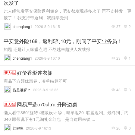
次发了
此人经常发平安保险返利佣金，吧友都发现很多次了 再不支持发，更
废了！ 我支持带返利，我能享受到 ...
chenqiang1
2026-8-9 16:15
37
2


平安意外险168，返利5到10元，刚问了平安业务员！
如题 还是让人家赚点吧 不然越来越没人发线报
chenqiang1
2026-8-9 16:10
23
1


好价香影连衣裙
新人帖
商品下方领优惠券，凑单结算即可
吕是谁呀？
2026-8-9 13:35
48
3


网易严选c70ultra 升降边桌
新人帖
懒人看中360°旋转+磁吸设计😂，晒单返20+联盟返利。最终到手约
340 顺带说下有1元淘礼金红包，是自建用来锁 ...
红鲤鱼
2026-8-9 16:13
26
0

