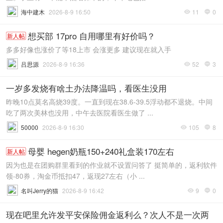
海中建木
2026-8-9 16:50
11
0


想买部 17pro 自用哪里有好价吗？
新人帖
多多好像也涨价了等18上市 会涨更多 建议现在就入手
吕思源
2026-8-9 16:36
52
3


一岁多发烧有啥土办法降温吗，看医生没用
昨晚10点莫名高烧39度。一直到现在38.6-39.5浮动都不退烧。中间
吃了两次美林也没用，中午去医院看医生做了 ...
50000
2026-8-9 16:30
105
8


母婴 hegen奶瓶150+240礼盒装170左右
新人帖
因为也是在团购群里看到的作业就不设置问答了 挺简单的，返利软件
领-80券，淘金币抵扣47，返现27左右（小 ...
名叫Jerry的猫
2026-8-9 16:42
9
0


现在吧里允许发平安保险佣金返利么？次人不是一次两