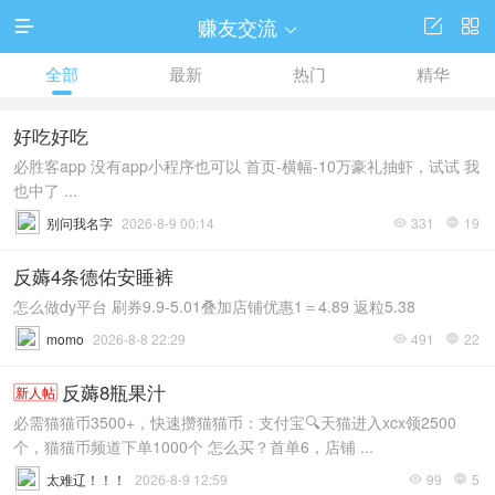
赚友交流




全部
最新
热门
精华
好吃好吃
必胜客app 没有app小程序也可以 首页-横幅-10万豪礼抽虾，试试 我
也中了 ...
别问我名字
2026-8-9 00:14
331
19


反薅4条德佑安睡裤
怎么做dy平台 刷券9.9-5.01叠加店铺优惠1＝4.89 返粒5.38
momo
2026-8-8 22:29
491
22


反薅8瓶果汁
新人帖
必需猫猫币3500+，快速攒猫猫币：支付宝🔍天猫进入xcx领2500
个，猫猫币频道下单1000个 怎么买？首单6，店铺 ...
太难辽！！！
2026-8-9 12:59
99
5

