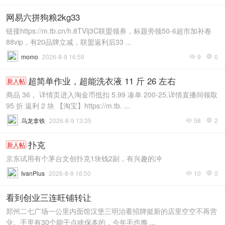
网易六拼狗粮2kg33
链接https://m.tb.cn/h.8TVlj3C联盟领券，标题旁领50-6超市加补卷
88vip，有20品牌立减，联盟返利后33 ...
momo
2026-8-9 16:59
9
0


超简单作业，超能洗衣液 11 斤 26 左右
新人帖
商品 36， 详情页进入淘金币抵扣 5.99 凑单 200-25.详情直播间领取
95 折 返利 2 块 【淘宝】https://m.tb. ...
乌龙拿铁
2026-8-9 13:35
58
2


扑克
新人帖
京东试用有个茅台文创扑克1块钱2副，有兴趣的冲
IvanPlus
2026-8-9 16:50
10
0


看到创业三连旺铺转让
郑州二七广场一公里内面馆汉堡三明治看招牌挺新的店里空空不再营
业。手里有30个能干点啥保本的，今年毛也撸 ...