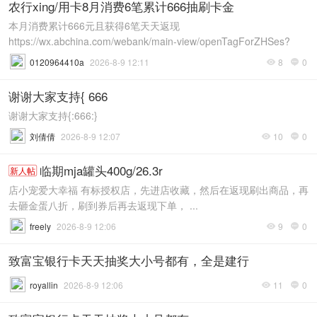
农行xing/用卡8月消费6笔累计666抽刷卡金
本月消费累计666元且获得6笔天天返现
https://wx.abchina.com/webank/main-view/openTagForZHSes?
id=XmOdUb ...
0120964410a
2026-8-9 12:11
8
0


谢谢大家支持{ 666
谢谢大家支持{:666:}
刘倩倩
2026-8-9 12:07
10
0


临期mja罐头400g/26.3r
新人帖
店小宠爱大幸福 有标授权店，先进店收藏，然后在返现刷出商品，再
去砸金蛋八折，刷到券后再去返现下单， ...
freely
2026-8-9 12:06
9
0


致富宝银行卡天天抽奖大小号都有，全是建行
royallin
2026-8-9 12:06
11
0

