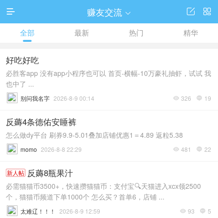
赚友交流




全部
最新
热门
精华
好吃好吃
必胜客app 没有app小程序也可以 首页-横幅-10万豪礼抽虾，试试 我
也中了 ...
别问我名字
2026-8-9 00:14
326
19


反薅4条德佑安睡裤
怎么做dy平台 刷券9.9-5.01叠加店铺优惠1＝4.89 返粒5.38
momo
2026-8-8 22:29
481
22


反薅8瓶果汁
新人帖
必需猫猫币3500+，快速攒猫猫币：支付宝🔍天猫进入xcx领2500
个，猫猫币频道下单1000个 怎么买？首单6，店铺 ...
太难辽！！！
2026-8-9 12:59
93
5

