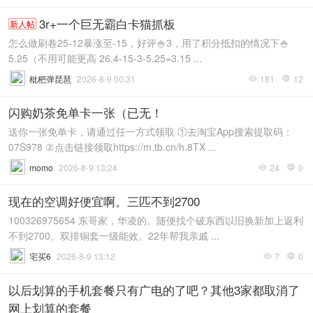
3r+一个巨无霸白卡猫抓板
新人帖
怎么做刷卷25-12暴涨至-15，好评🍚3，用了积分抵扣的情况下🍚
5.25（不用可能更高 26.4-15-3-5.25=3.15 ...
枇杷弹琵琶
2026-8-9 00:31
181
12


闪购奶茶免单卡一张（已无！
送你一张免单卡，请通过任一方式领取 ①去淘宝App搜索提取码：
07S978 ②点击链接领取https://m.tb.cn/h.8TX ...
momo
2026-8-9 13:24
24
0


现在的空调好便宜啊。三匹不到2700
100326975654 东哥家，华凌的。随便找个破东西以旧换新加上返利
不到2700。双排铜套一级能效。22年帮我亲戚 ...
宅买6
2026-8-9 13:12
7
0


以后划算的手机套餐只有广电的了吧？其他3家都取消了
网上划算的套餐