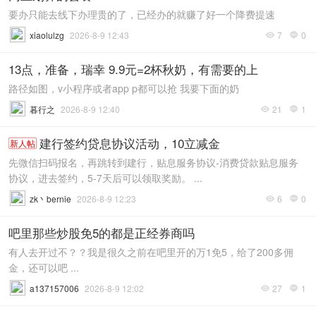
要办只能去线下办理贵的了，已经办的就赚了好一个降费提速
xiaolulzg
2026-8-9 12:43
7
0


13点，准备，瑞幸 9.9元=2杯秋奶，有需要的上
路径如图，v小程序或者app p都可以抢 我要下面的奶
暮行之
2026-8-9 12:40
21
1


建行签约贷息协议活动，10立减金
新人帖
先微信扫码报名，再跳转到建行，贴息服务协议-消费贷款贴息服务
协议，进去签约，5-7天后可以领取奖励。 ...
zk丶bernie
2026-8-9 12:23
6
0


吧里那些炒股免5的都是正经券商吗
有人去开过不？？我是很久之前在吧里开的万1免5，给了200多佣
金，还可以吧 ...
a137157006
2026-8-9 12:02
27
1

